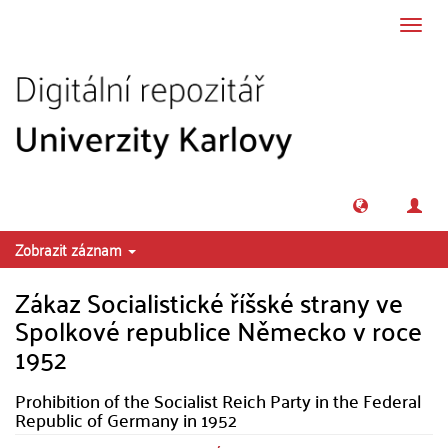
Přeskočit na obsah
Přepn
navig
Zobrazit záznam
Zákaz Socialistické říšské strany ve
Spolkové republice Německo v roce
1952
Prohibition of the Socialist Reich Party in the Federal
Republic of Germany in 1952