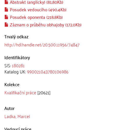
Abstrakt (anglicky) (81.80Kb)
Posudek vedoucího (490.4Kb)
Posudek oponenta (218.8Kb)
Záznam o průběhu obhajoby (172.0Kb)
Trvalý odkaz
http://hdl.handle.net/20.500.11956/74847
Identifikátory
SIS:
180281
Katalog UK:
990021043780106986
Kolekce
Kvalifikační práce
[20621]
Autor
Ladka, Marcel
Vedoucí práce