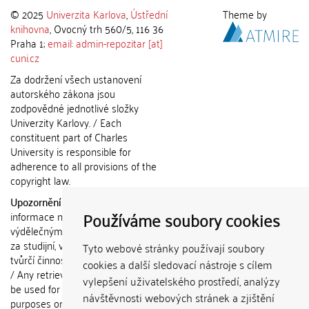
© 2025
Univerzita Karlova
,
Ústřední
Theme by
knihovna
, Ovocný trh 560/5, 116 36
Praha 1;
email: admin-repozitar [at]
cuni.cz
Za dodržení všech ustanovení
autorského zákona jsou
zodpovědné jednotlivé složky
Univerzity Karlovy. / Each
constituent part of Charles
University is responsible for
adherence to all provisions of the
copyright law.
Upozornění / Notice:
Získané
Používáme soubory cookies
informace nemohou být použity k
výdělečným účelům nebo vydávány
za studijní, vědeckou nebo jinou
Tyto webové stránky používají soubory
tvůrčí činnost jiné osoby než autora.
cookies a další sledovací nástroje s cílem
/ Any retrieved information shall not
vylepšení uživatelského prostředí, analýzy
be used for any commercial
návštěvnosti webových stránek a zjištění
purposes or claimed as results of