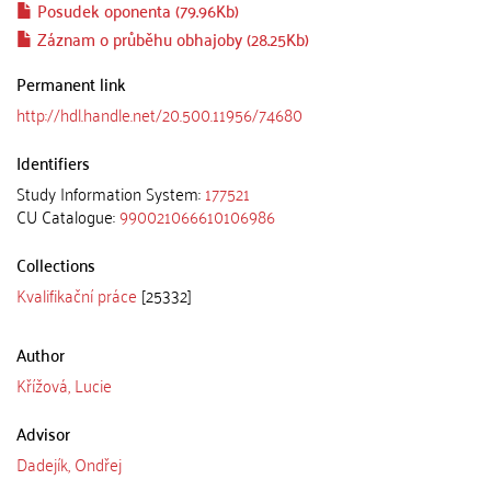
Posudek oponenta (79.96Kb)
Záznam o průběhu obhajoby (28.25Kb)
Permanent link
http://hdl.handle.net/20.500.11956/74680
Identifiers
Study Information System:
177521
CU Catalogue:
990021066610106986
Collections
Kvalifikační práce
[25332]
Author
Křížová, Lucie
Advisor
Dadejík, Ondřej