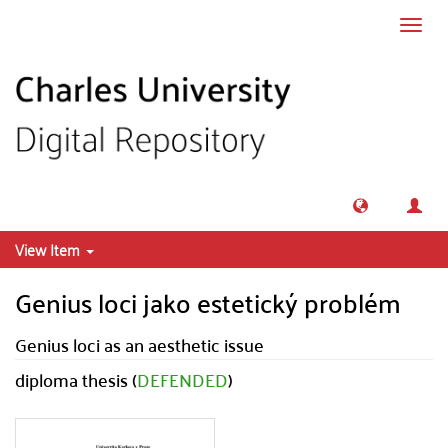
Skip to main content
Toggl
navig
View Item
Genius loci jako estetický problém
Genius loci as an aesthetic issue
diploma thesis (
DEFENDED
)