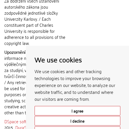
Za dodržení všech ustanovení
autorského zákona jsou
zodpovědné jednotlivé složky
Univerzity Karlovy. / Each
constituent part of Charles
University is responsible for
adherence to all provisions of the
copyright law.
Upozornění / Notice:
Získané
We use cookies
informace nemohou být použity k
výdělečným účelům nebo vydávány
za studijní, vědeckou nebo jinou
We use cookies and other tracking
tvůrčí činnost jiné osoby než autora.
technologies to improve your browsing
/ Any retrieved information shall not
experience on our website, to analyze our
be used for any commercial
website traffic, and to understand where
purposes or claimed as results of
our visitors are coming from.
studying, scientific or any other
creative activities of any person
I agree
other than the author.
DSpace software
copyright © 2002-
I decline
2015
DuraSpace