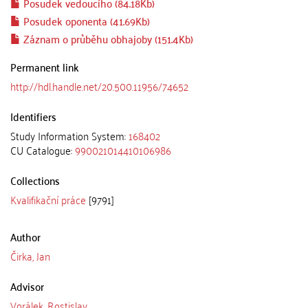
Posudek vedoucího (84.18Kb)
Posudek oponenta (41.69Kb)
Záznam o průběhu obhajoby (151.4Kb)
Permanent link
http://hdl.handle.net/20.500.11956/74652
Identifiers
Study Information System:
168402
CU Catalogue:
990021014410106986
Collections
Kvalifikační práce
[9791]
Author
Čirka, Jan
Advisor
Vorálek, Rostislav