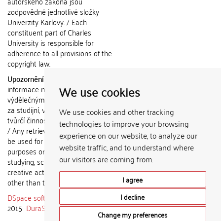
autorského zákona jsou
zodpovědné jednotlivé složky
Univerzity Karlovy. / Each
constituent part of Charles
University is responsible for
adherence to all provisions of the
copyright law.
Upozornění / Notice:
Získané
We use cookies
informace nemohou být použity k
výdělečným účelům nebo vydávány
za studijní, vědeckou nebo jinou
We use cookies and other tracking
tvůrčí činnost jiné osoby než autora.
technologies to improve your browsing
/ Any retrieved information shall not
experience on our website, to analyze our
be used for any commercial
website traffic, and to understand where
purposes or claimed as results of
our visitors are coming from.
studying, scientific or any other
creative activities of any person
I agree
other than the author.
DSpace software
copyright © 2002-
I decline
2015
DuraSpace
Change my preferences