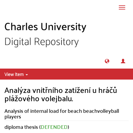
Skip to main content
Toggl
navig
View Item
Analýza vnitřního zatížení u hráčů
plážového volejbalu.
Analysis of internal load for beach beachvolleyball
players
diploma thesis (
DEFENDED
)