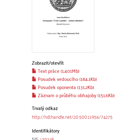
Zobrazit/
otevřít
Text práce (1.401Mb)
Posudek vedoucího (184.1Kb)
Posudek oponenta (131.2Kb)
Záznam o průběhu obhajoby (151.6Kb)
Trvalý odkaz
http://hdl.handle.net/20.500.11956/74275
Identifikátory
SIS:
139228