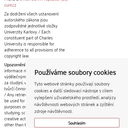
cuni.cz
Za dodržení všech ustanovení
autorského zákona jsou
zodpovědné jednotlivé složky
Univerzity Karlovy. / Each
constituent part of Charles
University is responsible for
adherence to all provisions of the
copyright law.
Upozornění / Notice:
Získané
Používáme soubory cookies
informace nemohou být použity k
výdělečným účelům nebo vydávány
za studijní, vědeckou nebo jinou
Tyto webové stránky používají soubory
tvůrčí činnost jiné osoby než autora.
cookies a další sledovací nástroje s cílem
/ Any retrieved information shall not
vylepšení uživatelského prostředí, analýzy
be used for any commercial
návštěvnosti webových stránek a zjištění
purposes or claimed as results of
zdroje návštěvnosti.
studying, scientific or any other
creative activities of any person
Souhlasím
other than the author.