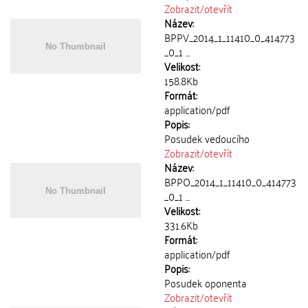
Zobrazit/
otevřít
Název:
BPPV_2014_1_11410_0_414773
_0_1 ...
Velikost:
158.8Kb
Formát:
application/pdf
Popis:
Posudek vedoucího
Zobrazit/
otevřít
Název:
BPPO_2014_1_11410_0_414773
_0_1 ...
Velikost:
331.6Kb
Formát:
application/pdf
Popis:
Posudek oponenta
Zobrazit/
otevřít