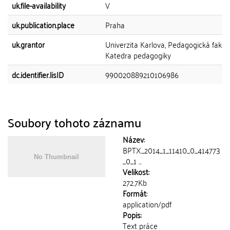
uk.file-availability
V
uk.publication.place
Praha
uk.grantor
Univerzita Karlova, Pedagogická fakult
Katedra pedagogiky
dc.identifier.lisID
990020889210106986
Soubory tohoto záznamu
Název:
BPTX_2014_1_11410_0_414773
_0_1 ...
Velikost:
272.7Kb
Formát:
application/pdf
Popis:
Text práce