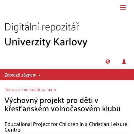
Přeskočit na obsah
Přepn
navig
Zobrazit záznam
Zobrazit minimální záznam
Výchovný projekt pro děti v
křesťanském volnočasovém klubu
Educational Project for Children in a Christian Leisure
Centre