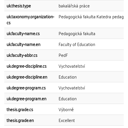
uk.thesis.type
bakalářská práce
uk.taxonomy.organization-
Pedagogická fakulta::Katedra pedagog
cs
uk.faculty-name.cs
Pedagogická fakulta
uk.faculty-name.en
Faculty of Education
uk.faculty-abbr.cs
PedF
uk.degree-discipline.cs
Vychovatelství
uk.degree-discipline.en
Education
uk.degree-program.cs
Vychovatelství
uk.degree-program.en
Education
thesis.grade.cs
Výborně
thesis.grade.en
Excellent