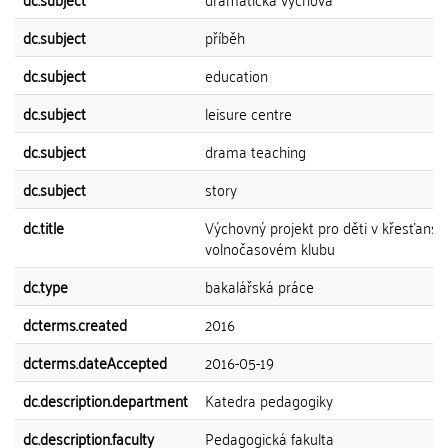
dc.subject
příběh
dc.subject
education
dc.subject
leisure centre
dc.subject
drama teaching
dc.subject
story
dc.title
Výchovný projekt pro děti v křesťans
volnočasovém klubu
dc.type
bakalářská práce
dcterms.created
2016
dcterms.dateAccepted
2016-05-19
dc.description.department
Katedra pedagogiky
dc.description.faculty
Pedagogická fakulta