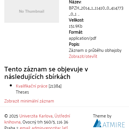
Název:
BPZH_2014_1_11410_0_414773
_0_1 ...
Velikost:
151.9Kb
Formát:
application/pdf
Popis:
Záznam o průběhu obhajoby
Zobrazit/
otevřít
Tento záznam se objevuje v
následujících sbírkách
Kvalifikační práce
[21384]
Theses
Zobrazit minimální záznam
© 2025
Univerzita Karlova
,
Ústřední
Theme by
knihovna
, Ovocný trh 560/5, 116 36
Praha 1;
email: admin-repozitar [at]