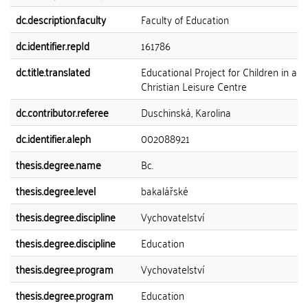
dc.description.faculty
Faculty of Education
dc.identifier.repId
161786
dc.title.translated
Educational Project for Children in a
Christian Leisure Centre
dc.contributor.referee
Duschinská, Karolina
dc.identifier.aleph
002088921
thesis.degree.name
Bc.
thesis.degree.level
bakalářské
thesis.degree.discipline
Vychovatelství
thesis.degree.discipline
Education
thesis.degree.program
Vychovatelství
thesis.degree.program
Education