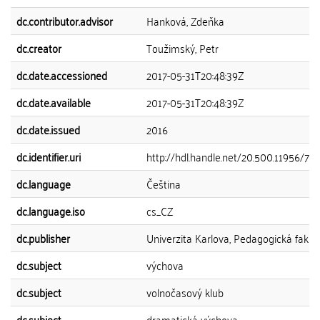
dc.contributor.advisor
Hanková, Zdeňka
dc.creator
Toužimský, Petr
dc.date.accessioned
2017-05-31T20:48:39Z
dc.date.available
2017-05-31T20:48:39Z
dc.date.issued
2016
dc.identifier.uri
http://hdl.handle.net/20.500.11956/74
dc.language
Čeština
dc.language.iso
cs_CZ
dc.publisher
Univerzita Karlova, Pedagogická fakul
dc.subject
výchova
dc.subject
volnočasový klub
dc.subject
dramatická výchova