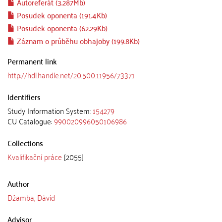
Autoreferát (3.287Mb)
Posudek oponenta (191.4Kb)
Posudek oponenta (62.29Kb)
Záznam o průběhu obhajoby (199.8Kb)
Permanent link
http://hdl.handle.net/20.500.11956/73371
Identifiers
Study Information System:
154279
CU Catalogue:
990020996050106986
Collections
Kvalifikační práce
[2055]
Author
Džamba, Dávid
Advisor