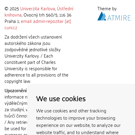
© 2025
Univerzita Karlova
,
Ústřední
Theme by
knihovna
, Ovocný trh 560/5, 116 36
Praha 1;
email: admin-repozitar [at]
cuni.cz
Za dodržení všech ustanovení
autorského zákona jsou
zodpovědné jednotlivé složky
Univerzity Karlovy. / Each
constituent part of Charles
University is responsible for
adherence to all provisions of the
copyright law.
Upozornění / Notice:
Získané
We use cookies
informace nemohou být použity k
výdělečným účelům nebo vydávány
za studijní, vědeckou nebo jinou
We use cookies and other tracking
tvůrčí činnost jiné osoby než autora.
technologies to improve your browsing
/ Any retrieved information shall not
experience on our website, to analyze our
be used for any commercial
website traffic, and to understand where
purposes or claimed as results of