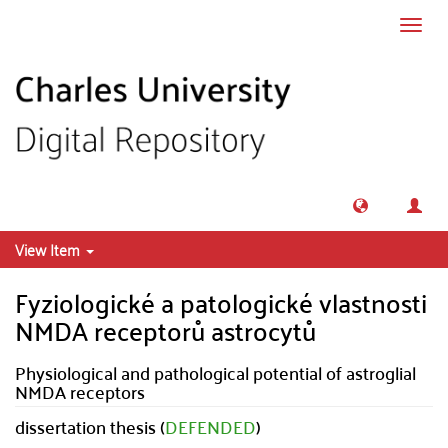
Skip to main content
Toggl
navig
View Item
Fyziologické a patologické vlastnosti
NMDA receptorů astrocytů
Physiological and pathological potential of astroglial
NMDA receptors
dissertation thesis (
DEFENDED
)