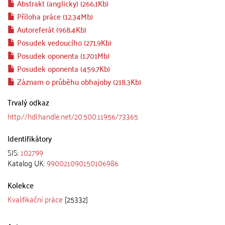
Abstrakt (anglicky) (266.1Kb)
Příloha práce (12.34Mb)
Autoreferát (968.4Kb)
Posudek vedoucího (271.9Kb)
Posudek oponenta (1.701Mb)
Posudek oponenta (459.7Kb)
Záznam o průběhu obhajoby (218.3Kb)
Trvalý odkaz
http://hdl.handle.net/20.500.11956/73365
Identifikátory
SIS:
102799
Katalog UK:
990021090150106986
Kolekce
Kvalifikační práce
[25332]