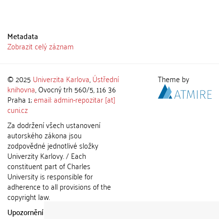
Metadata
Zobrazit celý záznam
© 2025
Univerzita Karlova
,
Ústřední
Theme by
knihovna
, Ovocný trh 560/5, 116 36
Praha 1;
email: admin-repozitar [at]
cuni.cz
Za dodržení všech ustanovení
autorského zákona jsou
zodpovědné jednotlivé složky
Univerzity Karlovy. / Each
constituent part of Charles
University is responsible for
adherence to all provisions of the
copyright law.
Upozornění / Notice:
Získané