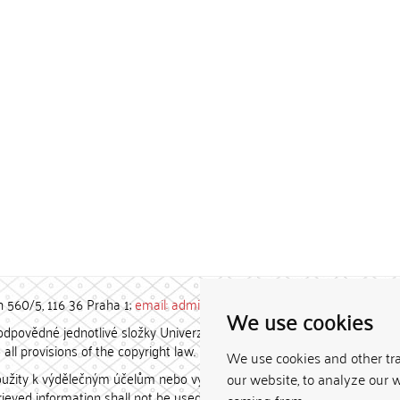
h 560/5, 116 36 Praha 1;
email: admin-repozitar [at] cuni.cz
We use cookies
povědné jednotlivé složky Univerzity Karlovy. / Each constituent
all provisions of the copyright law.
We use cookies and other tr
užity k výdělečným účelům nebo vydávány za studijní, vědeckou
our website, to analyze our w
etrieved information shall not be used for any commercial purposes