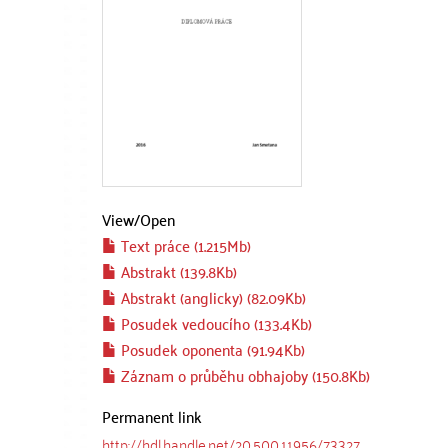
View/
Open
Text práce (1.215Mb)
Abstrakt (139.8Kb)
Abstrakt (anglicky) (82.09Kb)
Posudek vedoucího (133.4Kb)
Posudek oponenta (91.94Kb)
Záznam o průběhu obhajoby (150.8Kb)
Permanent link
http://hdl.handle.net/20.500.11956/73327