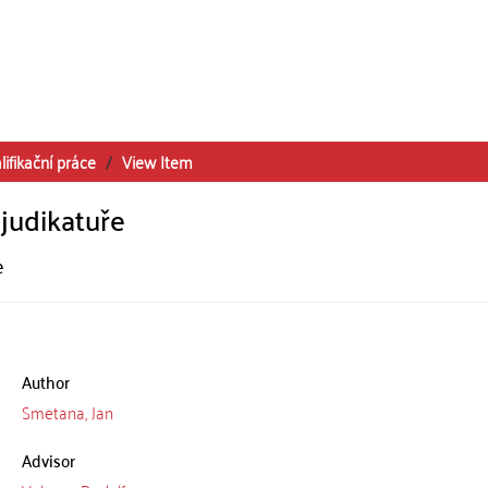
lifikační práce
View Item
judikatuře
e
Author
Smetana, Jan
Advisor