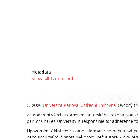
Metadata
Show full item record
© 2025
Univerzita Karlova
,
Ústřední knihovna
, Ovocný tr
Za dodržení všech ustanovení autorského zákona jsou zod
part of Charles University is responsible for adherence to 
Upozornění / Notice:
Získané informace nemohou být po
nebo jinou tvůrčí činnost jiné osoby než autora. / Any r