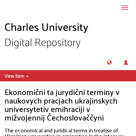
Skip to main content
Toggl
navig
View Item
Ekonomični ta jurydični terminy v
naukovych pracjach ukrajinskych
universytetiv emihraciji v
mižvojennij Čechoslovaččyni
The economical and juridical terms in treatise of
Ukrainian universities in emigration in the interwar