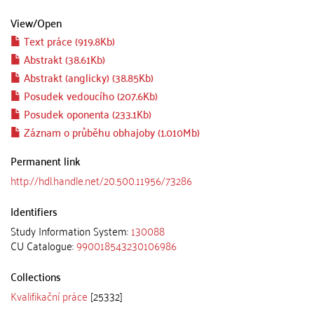
View/
Open
Text práce (919.8Kb)
Abstrakt (38.61Kb)
Abstrakt (anglicky) (38.85Kb)
Posudek vedoucího (207.6Kb)
Posudek oponenta (233.1Kb)
Záznam o průběhu obhajoby (1.010Mb)
Permanent link
http://hdl.handle.net/20.500.11956/73286
Identifiers
Study Information System:
130088
CU Catalogue:
990018543230106986
Collections
Kvalifikační práce
[25332]