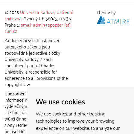
© 2025
Univerzita Karlova
,
Ústřední
Theme by
knihovna
, Ovocný trh 560/5, 116 36
Praha 1;
email: admin-repozitar [at]
cuni.cz
Za dodržení všech ustanovení
autorského zákona jsou
zodpovědné jednotlivé složky
Univerzity Karlovy. / Each
constituent part of Charles
University is responsible for
adherence to all provisions of the
copyright law.
Upozornění / Notice:
Získané
We use cookies
informace nemohou být použity k
výdělečným účelům nebo vydávány
za studijní, vědeckou nebo jinou
We use cookies and other tracking
tvůrčí činnost jiné osoby než autora.
technologies to improve your browsing
/ Any retrieved information shall not
experience on our website, to analyze our
be used for any commercial