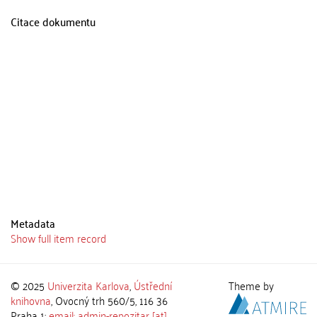
Citace dokumentu
Metadata
Show full item record
© 2025
Univerzita Karlova
,
Ústřední
Theme by
knihovna
, Ovocný trh 560/5, 116 36
Praha 1;
email: admin-repozitar [at]