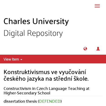
Skip to main content
Toggl
navig
View Item
Konstruktivismus ve vyučování
českého jazyka na střední škole.
Constructivism in Czech Language Teaching at
Higher-Secondary School
dissertation thesis (
DEFENDED
)