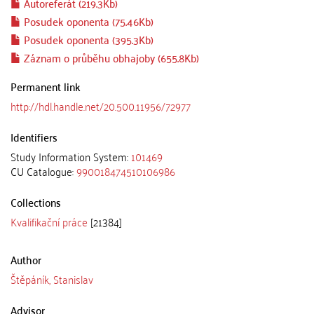
Autoreferát (219.3Kb)
Posudek oponenta (75.46Kb)
Posudek oponenta (395.3Kb)
Záznam o průběhu obhajoby (655.8Kb)
Permanent link
http://hdl.handle.net/20.500.11956/72977
Identifiers
Study Information System:
101469
CU Catalogue:
990018474510106986
Collections
Kvalifikační práce
[21384]
Author
Štěpáník, Stanislav
Advisor