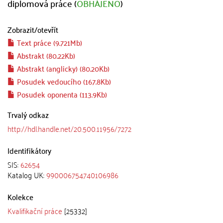
diplomová práce (
OBHÁJENO
)
Zobrazit/
otevřít
Text práce (9.721Mb)
Abstrakt (80.22Kb)
Abstrakt (anglicky) (80.20Kb)
Posudek vedoucího (167.8Kb)
Posudek oponenta (113.9Kb)
Trvalý odkaz
http://hdl.handle.net/20.500.11956/7272
Identifikátory
SIS:
62654
Katalog UK:
990006754740106986
Kolekce
Kvalifikační práce
[25332]