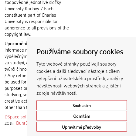
zodpovědné jednotlivé složky
Univerzity Karlovy. / Each
constituent part of Charles
University is responsible for
adherence to all provisions of the
copyright law.
Upozornění / Notice:
Získané
Používáme soubory cookies
informace nemohou být použity k
výdělečným účelům nebo vydávány
za studijní, vědeckou nebo jinou
Tyto webové stránky používají soubory
tvůrčí činnost jiné osoby než autora.
cookies a další sledovací nástroje s cílem
/ Any retrieved information shall not
vylepšení uživatelského prostředí, analýzy
be used for any commercial
návštěvnosti webových stránek a zjištění
purposes or claimed as results of
zdroje návštěvnosti.
studying, scientific or any other
creative activities of any person
Souhlasím
other than the author.
DSpace software
copyright © 2002-
Odmítám
2015
DuraSpace
Upravit mé předvolby