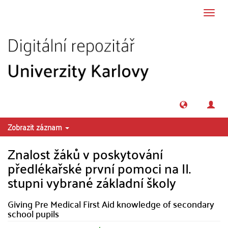
Přeskočit na obsah
Přepn
navig
Zobrazit záznam
Znalost žáků v poskytování
předlékařské první pomoci na II.
stupni vybrané základní školy
Giving Pre Medical First Aid knowledge of secondary
school pupils