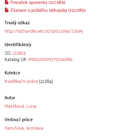
Posudek oponenta (217.9Kb)
Záznam o průběhu obhajoby (152.0Kb)
Trvalý odkaz
http://hdl.handle.net/20.500.11956/72695
Identifikátory
SIS:
133815
Katalog UK:
990020009770106986
Kolekce
Kvalifikační práce
[21384]
Autor
Mastíková, Lucie
Vedoucí práce
Hanušová, Jaroslava