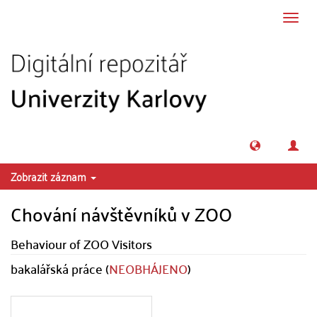
Přeskočit na obsah
Přepn
navig
Zobrazit záznam
Chování návštěvníků v ZOO
Behaviour of ZOO Visitors
bakalářská práce (
NEOBHÁJENO
)