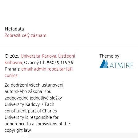
Metadata
Zobrazit celý záznam
© 2025
Univerzita Karlova
,
Ústřední
Theme by
knihovna
, Ovocný trh 560/5, 116 36
Praha 1;
email: admin-repozitar [at]
cuni.cz
Za dodržení všech ustanovení
autorského zákona jsou
zodpovědné jednotlivé složky
Univerzity Karlovy. / Each
constituent part of Charles
University is responsible for
adherence to all provisions of the
copyright law.