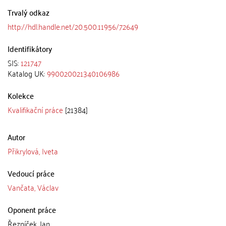
Trvalý odkaz
http://hdl.handle.net/20.500.11956/72649
Identifikátory
SIS:
121747
Katalog UK:
990020021340106986
Kolekce
Kvalifikační práce
[21384]
Autor
Přikrylová, Iveta
Vedoucí práce
Vančata, Václav
Oponent práce
Řezníček, Jan