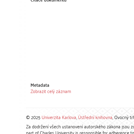
Metadata
Zobrazit celý záznam
© 2025
Univerzita Karlova
,
Ústřední knihovna
, Ovocný tr
Za dodržení všech ustanovení autorského zákona jsou zod
part of Charles University is responsible for adherence to 