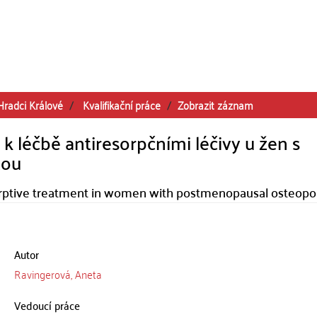
Hradci Králové
Kvalifikační práce
Zobrazit záznam
k léčbě antiresorpčními léčivy u žen s
zou
sorptive treatment in women with postmenopausal osteopo
Autor
Ravingerová, Aneta
Vedoucí práce