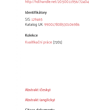
http://hdl.handle.net/20.500.11956/72404
Identifikátory
SIS:
129465
Katalog UK:
990017808530106986
Kolekce
Kvalifikační práce
[7201]
Abstrakt (česky)
Abstrakt (anglicky)
Citace dokumentu