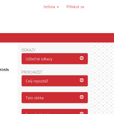
čeština
Přihlásit se
ODKAZY
Užitečné odkazy
rosis
PROCHÁZET
Celý repozitář
Tato sbírka