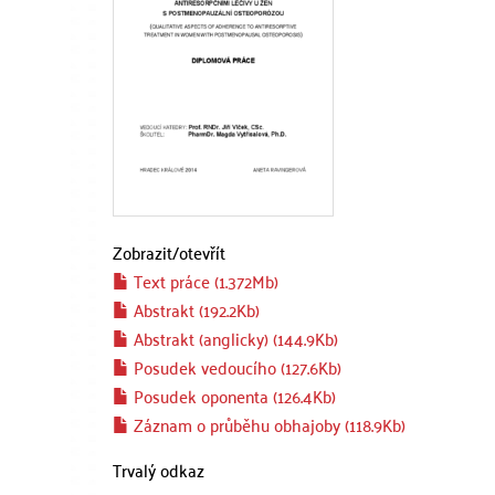
Zobrazit/
otevřít
Text práce (1.372Mb)
Abstrakt (192.2Kb)
Abstrakt (anglicky) (144.9Kb)
Posudek vedoucího (127.6Kb)
Posudek oponenta (126.4Kb)
Záznam o průběhu obhajoby (118.9Kb)
Trvalý odkaz