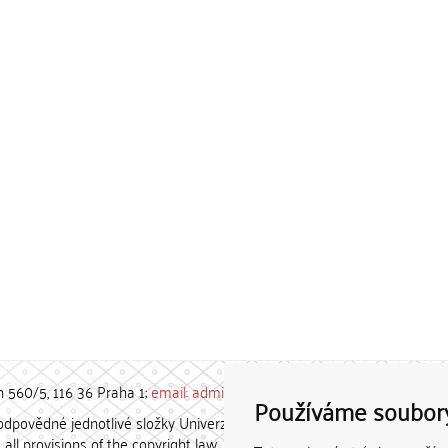
h 560/5, 116 36 Praha 1;
email: admin-repozitar [at] cuni.cz
Používáme soubor
povědné jednotlivé složky Univerzity Karlovy. / Each constituent
all provisions of the copyright law.