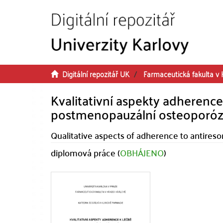
Přeskočit na obsah
Digitální repozitář UK
Farmaceutická fakulta v 
Kvalitativní aspekty adherence 
postmenopauzální osteoporó
Qualitative aspects of adherence to antire
diplomová práce (
OBHÁJENO
)