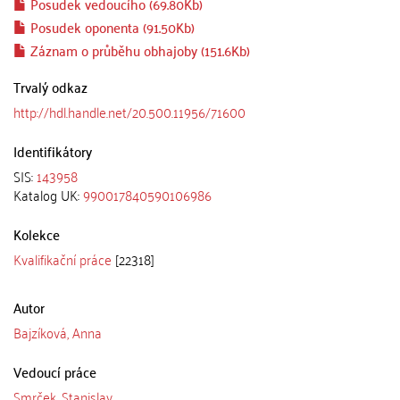
Posudek vedoucího (69.80Kb)
Posudek oponenta (91.50Kb)
Záznam o průběhu obhajoby (151.6Kb)
Trvalý odkaz
http://hdl.handle.net/20.500.11956/71600
Identifikátory
SIS:
143958
Katalog UK:
990017840590106986
Kolekce
Kvalifikační práce
[22318]
Autor
Bajzíková, Anna
Vedoucí práce
Smrček, Stanislav