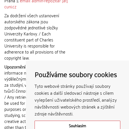
Praha 1;
email: admin-repozitar [at]
cuni.cz
Za dodržení všech ustanovení
autorského zákona jsou
zodpovědné jednotlivé složky
Univerzity Karlovy. / Each
constituent part of Charles
University is responsible for
adherence to all provisions of the
copyright law.
Upozornění / Notice:
Získané
Používáme soubory cookies
informace nemohou být použity k
výdělečným účelům nebo vydávány
za studijní, vědeckou nebo jinou
Tyto webové stránky používají soubory
tvůrčí činnost jiné osoby než autora.
cookies a další sledovací nástroje s cílem
/ Any retrieved information shall not
vylepšení uživatelského prostředí, analýzy
be used for any commercial
návštěvnosti webových stránek a zjištění
purposes or claimed as results of
zdroje návštěvnosti.
studying, scientific or any other
creative activities of any person
Souhlasím
other than the author.