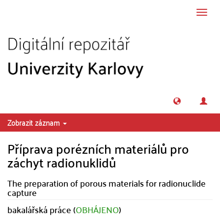
Přeskočit na obsah
Přepn
navig
Zobrazit záznam
Příprava porézních materiálů pro
záchyt radionuklidů
The preparation of porous materials for radionuclide
capture
bakalářská práce (
OBHÁJENO
)