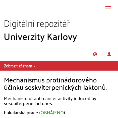
Přeskočit na obsah
Přepn
navig
Zobrazit záznam
Mechanismus protinádorového
účinku seskviterpenických laktonů.
Mechanism of anti-cancer activity induced by
sesquiterpene lactones.
bakalářská práce (
OBHÁJENO
)