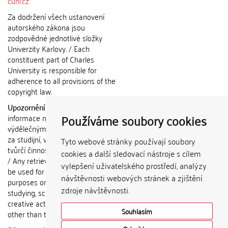
cuni.cz
Za dodržení všech ustanovení
autorského zákona jsou
zodpovědné jednotlivé složky
Univerzity Karlovy. / Each
constituent part of Charles
University is responsible for
adherence to all provisions of the
copyright law.
Upozornění / Notice:
Získané
Používáme soubory cookies
informace nemohou být použity k
výdělečným účelům nebo vydávány
za studijní, vědeckou nebo jinou
Tyto webové stránky používají soubory
tvůrčí činnost jiné osoby než autora.
cookies a další sledovací nástroje s cílem
/ Any retrieved information shall not
vylepšení uživatelského prostředí, analýzy
be used for any commercial
návštěvnosti webových stránek a zjištění
purposes or claimed as results of
zdroje návštěvnosti.
studying, scientific or any other
creative activities of any person
Souhlasím
other than the author.