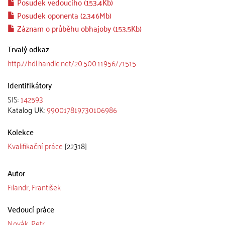
Posudek vedoucího (153.4Kb)
Posudek oponenta (2.346Mb)
Záznam o průběhu obhajoby (153.5Kb)
Trvalý odkaz
http://hdl.handle.net/20.500.11956/71515
Identifikátory
SIS:
142593
Katalog UK:
990017819730106986
Kolekce
Kvalifikační práce
[22318]
Autor
Filandr, František
Vedoucí práce
Novák, Petr