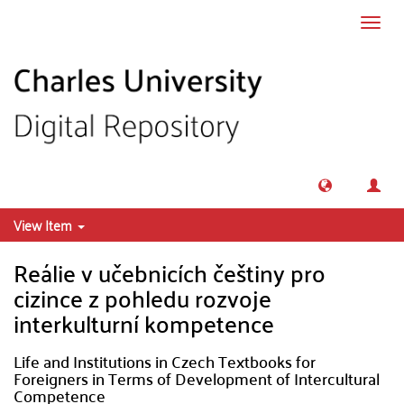
Skip to main content
Toggl
navig
View Item
Reálie v učebnicích češtiny pro
cizince z pohledu rozvoje
interkulturní kompetence
Life and Institutions in Czech Textbooks for
Foreigners in Terms of Development of Intercultural
Competence