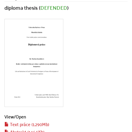
diploma thesis (
DEFENDED
)
View/
Open
Text práce (1.290Mb)
Abstrakt (146.5Kb)