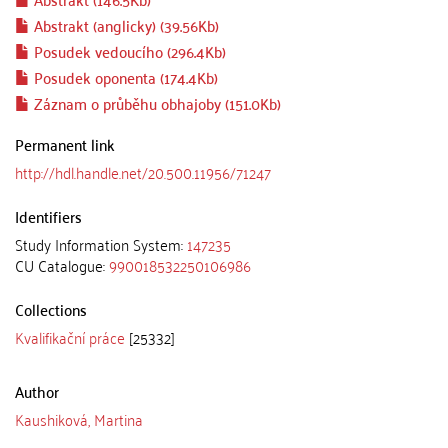
Abstrakt (anglicky) (39.56Kb)
Posudek vedoucího (296.4Kb)
Posudek oponenta (174.4Kb)
Záznam o průběhu obhajoby (151.0Kb)
Permanent link
http://hdl.handle.net/20.500.11956/71247
Identifiers
Study Information System:
147235
CU Catalogue:
990018532250106986
Collections
Kvalifikační práce
[25332]
Author
Kaushiková, Martina