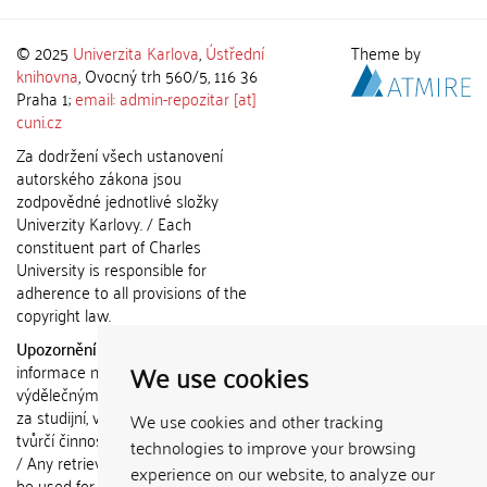
© 2025
Univerzita Karlova
,
Ústřední
Theme by
knihovna
, Ovocný trh 560/5, 116 36
Praha 1;
email: admin-repozitar [at]
cuni.cz
Za dodržení všech ustanovení
autorského zákona jsou
zodpovědné jednotlivé složky
Univerzity Karlovy. / Each
constituent part of Charles
University is responsible for
adherence to all provisions of the
copyright law.
Upozornění / Notice:
Získané
We use cookies
informace nemohou být použity k
výdělečným účelům nebo vydávány
za studijní, vědeckou nebo jinou
We use cookies and other tracking
tvůrčí činnost jiné osoby než autora.
technologies to improve your browsing
/ Any retrieved information shall not
experience on our website, to analyze our
be used for any commercial