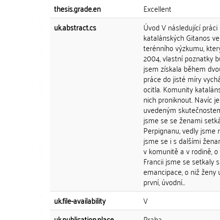
thesis.grade.en
Excellent
uk.abstract.cs
Úvod V následující prác
katalánských Gitanos ve
terénního výzkumu, kte
2004, vlastní poznatky b
jsem získala během dvo
práce do jisté míry vych
ocitla. Komunity katalán
nich proniknout. Navíc j
uvedeným skutečnostem p
jsme se se ženami setká
Perpignanu, vedly jsme 
jsme se i s dalšími žen
v komunitě a v rodině, 
Francii jsme se setkaly 
emancipace, o niž ženy u
první, úvodní...
uk.file-availability
V
uk.publication.place
Praha