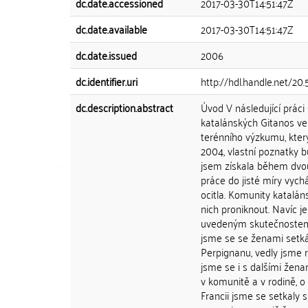
dc.date.accessioned
2017-03-30T14:51:47Z
dc.date.available
2017-03-30T14:51:47Z
dc.date.issued
2006
dc.identifier.uri
http://hdl.handle.net/20
dc.description.abstract
Úvod V následující prác
katalánských Gitanos ve
terénního výzkumu, kte
2004, vlastní poznatky b
jsem získala během dvo
práce do jisté míry vych
ocitla. Komunity katalán
nich proniknout. Navíc j
uvedeným skutečnostem p
jsme se se ženami setká
Perpignanu, vedly jsme 
jsme se i s dalšími žen
v komunitě a v rodině, 
Francii jsme se setkaly 