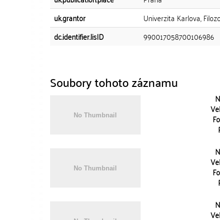
uk.grantor
Univerzita Karlova, Filozo
dc.identifier.lisID
990017058700106986
Soubory tohoto záznamu
N
Vel
Fo
N
Vel
Fo
N
Vel