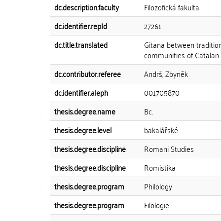
dc.description.faculty
Filozofická fakulta
dc.identifier.repId
27261
dc.title.translated
Gitana between tradition
communities of Catalan 
dc.contributor.referee
Andrš, Zbyněk
dc.identifier.aleph
001705870
thesis.degree.name
Bc.
thesis.degree.level
bakalářské
thesis.degree.discipline
Romani Studies
thesis.degree.discipline
Romistika
thesis.degree.program
Philology
thesis.degree.program
Filologie