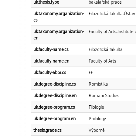
uk.thesis.type
bakalářská práce
uk.taxonomy.organization-
Filozofická fakulta::Ústav 
cs
uk.taxonomy.organization-
Faculty of Arts::Institut
en
uk.faculty-name.cs
Filozofická fakulta
uk.faculty-name.en
Faculty of Arts
uk.faculty-abbr.cs
FF
uk.degree-discipline.cs
Romistika
uk.degree-discipline.en
Romani Studies
uk.degree-program.cs
Filologie
uk.degree-program.en
Philology
thesis.grade.cs
Výborně