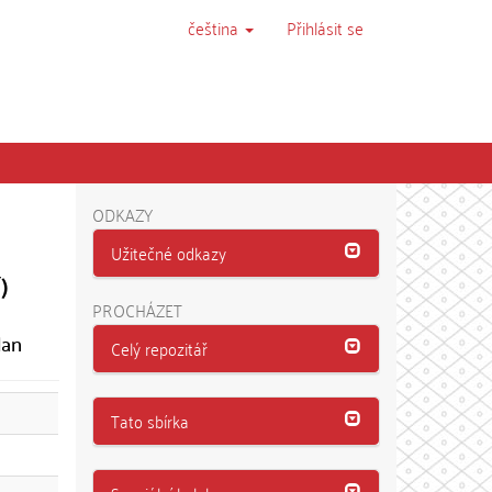
čeština
Přihlásit se
ODKAZY
Užitečné odkazy
)
PROCHÁZET
lan
Celý repozitář
Tato sbírka