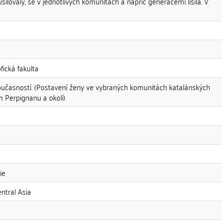
silovaly, se v jednotlivých komunitách a napříč generacemi lišila. V
fická fakulta
současností. (Postavení ženy ve vybraných komunitách katalánských
 Perpignanu a okolí)
ie
entral Asia