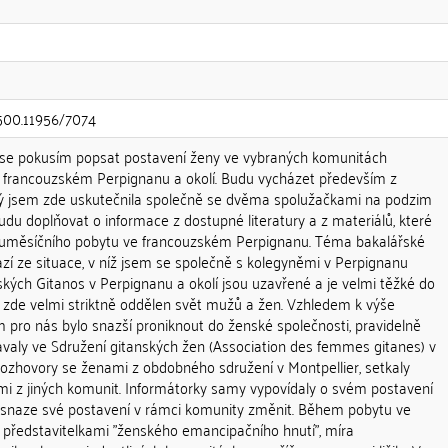
.500.11956/7074
i se pokusím popsat postavení ženy ve vybraných komunitách
 francouzském Perpignanu a okolí. Budu vycházet především z
rý jsem zde uskutečnila společně se dvěma spolužačkami na podzim
udu doplňovat o informace z dostupné literatury a z materiálů, které
uměsíčního pobytu ve francouzském Perpignanu. Téma bakalářské
ází ze situace, v níž jsem se společně s kolegyněmi v Perpignanu
ských Gitanos v Perpignanu a okolí jsou uzavřené a je velmi těžké do
e zde velmi striktně oddělen svět mužů a žen. Vzhledem k výše
ro nás bylo snazší proniknout do ženské společnosti, pravidelně
valy ve Sdružení gitanských žen (Association des femmes gitanes) v
rozhovory se ženami z obdobného sdružení v Montpellier, setkaly
ami z jiných komunit. Informátorky samy vypovídaly o svém postavení
o snaze své postavení v rámci komunity změnit. Během pobytu ve
s představitelkami "ženského emancipačního hnutí", míra