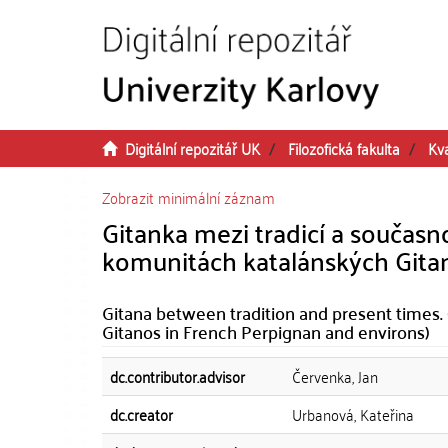
Přeskočit na obsah
Digitální repozitář UK
Filozofická fakulta
Kva
Zobrazit minimální záznam
Gitanka mezi tradicí a současn
komunitách katalánských Gita
Gitana between tradition and present times.
Gitanos in French Perpignan and environs)
dc.contributor.advisor
Červenka, Jan
dc.creator
Urbanová, Kateřina