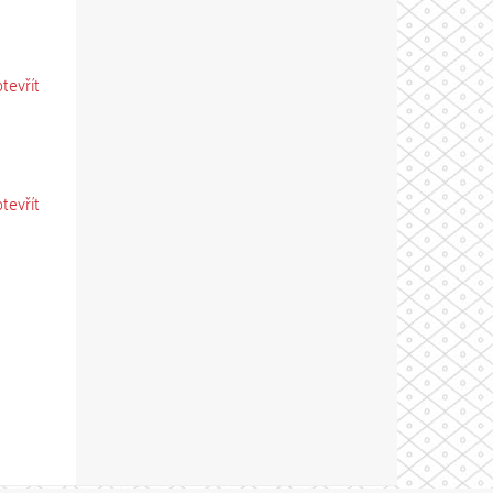
otevřít
otevřít