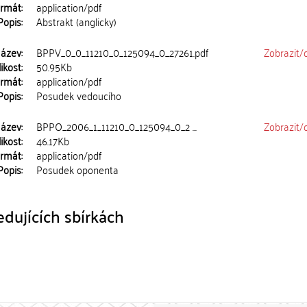
rmát:
application/pdf
Popis:
Abstrakt (anglicky)
ázev:
BPPV_0_0_11210_0_125094_0_27261.pdf
Zobrazit/
ikost:
50.95Kb
rmát:
application/pdf
Popis:
Posudek vedoucího
ázev:
BPPO_2006_1_11210_0_125094_0_2 ...
Zobrazit/
ikost:
46.17Kb
rmát:
application/pdf
Popis:
Posudek oponenta
dujících sbírkách