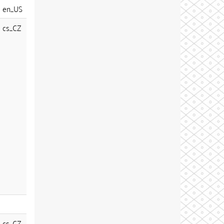
en_US
cs_CZ
cs_CZ