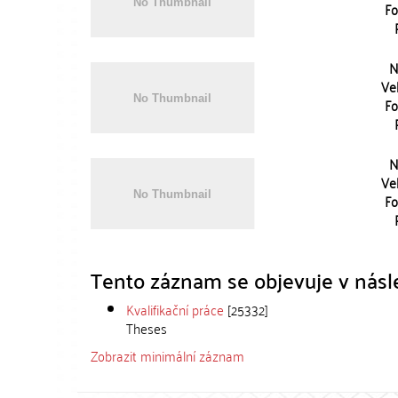
Fo
N
Vel
Fo
N
Vel
Fo
Tento záznam se objevuje v násle
Kvalifikační práce
[25332]
Theses
Zobrazit minimální záznam