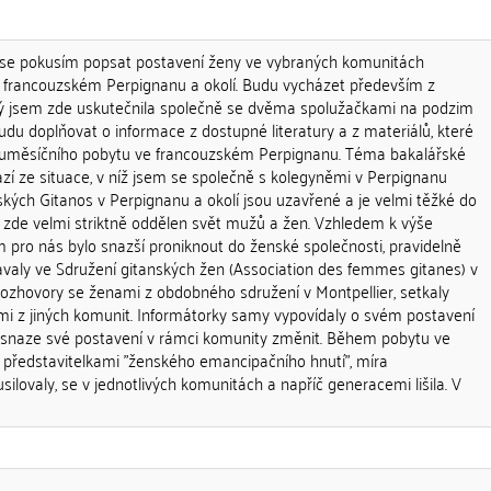
i se pokusím popsat postavení ženy ve vybraných komunitách
 francouzském Perpignanu a okolí. Budu vycházet především z
rý jsem zde uskutečnila společně se dvěma spolužačkami na podzim
udu doplňovat o informace z dostupné literatury a z materiálů, které
uměsíčního pobytu ve francouzském Perpignanu. Téma bakalářské
ází ze situace, v níž jsem se společně s kolegyněmi v Perpignanu
ských Gitanos v Perpignanu a okolí jsou uzavřené a je velmi těžké do
e zde velmi striktně oddělen svět mužů a žen. Vzhledem k výše
ro nás bylo snazší proniknout do ženské společnosti, pravidelně
valy ve Sdružení gitanských žen (Association des femmes gitanes) v
rozhovory se ženami z obdobného sdružení v Montpellier, setkaly
ami z jiných komunit. Informátorky samy vypovídaly o svém postavení
o snaze své postavení v rámci komunity změnit. Během pobytu ve
s představitelkami "ženského emancipačního hnutí", míra
silovaly, se v jednotlivých komunitách a napříč generacemi lišila. V