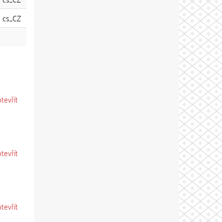
cs_CZ
otevřít
otevřít
otevřít