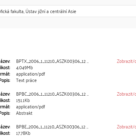
fická fakulta, Ústav jižní a centrální Asie
ázev:
BPTX_2006_1_11210_ASZK00306_12 ...
Zobrazit/
ikost:
4.049Mb
rmát:
application/pdf
Popis:
Text práce
ázev:
BPBC_2006_1_11210_ASZK00306_12 ...
Zobrazit/
ikost:
151.1Kb
rmát:
application/pdf
Popis:
Abstrakt
ázev:
BPBE_2006_1_11210_ASZK00306_12 ...
Zobrazit/
ikost:
17.78Kb