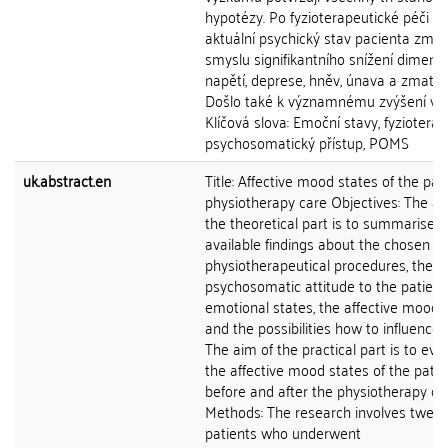
hypotézy. Po fyzioterapeutické péči se
aktuální psychický stav pacienta změn
smyslu signifikantního snížení dimenzí
napětí, deprese, hněv, únava a zmatek
Došlo také k významnému zvýšení vital
Klíčová slova: Emoční stavy, fyzioterapi
psychosomatický přístup, POMS
uk.abstract.en
Title: Affective mood states of the pati
physiotherapy care Objectives: The ai
the theoretical part is to summarise t
available findings about the chosen
physiotherapeutical procedures, the
psychosomatic attitude to the patient
emotional states, the affective mood 
and the possibilities how to influence
The aim of the practical part is to eva
the affective mood states of the patie
before and after the physiotherapy ca
Methods: The research involves twenty
patients who underwent