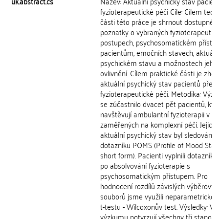
uk.abstract.cs
Název: Aktuální psychický stav pacien
fyzioterapeutické péči Cíle: Cílem teor
části této práce je shrnout dostupné
poznatky o vybraných fyzioterapeutic
postupech, psychosomatickém přístu
pacientům, emočních stavech, aktuál
psychickém stavu a možnostech jeho
ovlivnění. Cílem praktické části je zhod
aktuální psychický stav pacientů před
fyzioterapeutické péči. Metodika: Výz
se zúčastnilo dvacet pět pacientů, kteř
navštěvují ambulantní fyzioterapii v c
zaměřených na komplexní péči. Jejich
aktuální psychický stav byl sledován 
dotazníku POMS (Profile of Mood Stat
short form). Pacienti vyplnili dotazník 
po absolvování fyzioterapie s
psychosomatickým přístupem. Pro
hodnocení rozdílů závislých výběrovýc
souborů jsme využili neparametrickou
t-testu - Wilcoxonův test. Výsledky: Vý
výzkumu potvrzují všechny tři stanov