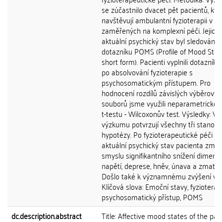
se zúčastnilo dvacet pět pacientů, kteř
navštěvují ambulantní fyzioterapii v c
zaměřených na komplexní péči. Jejich
aktuální psychický stav byl sledován 
dotazníku POMS (Profile of Mood Stat
short form). Pacienti vyplnili dotazník 
po absolvování fyzioterapie s
psychosomatickým přístupem. Pro
hodnocení rozdílů závislých výběrovýc
souborů jsme využili neparametrickou
t-testu - Wilcoxonův test. Výsledky: Vý
výzkumu potvrzují všechny tři stanov
hypotézy. Po fyzioterapeutické péči se
aktuální psychický stav pacienta změn
smyslu signifikantního snížení dimenzí
napětí, deprese, hněv, únava a zmatek
Došlo také k významnému zvýšení vital
Klíčová slova: Emoční stavy, fyzioterapi
psychosomatický přístup, POMS
dc.description.abstract
Title: Affective mood states of the pati