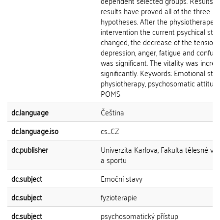
dependent selected groups. Results: 
results have proved all of the three
hypotheses. After the physiotherapeut
intervention the current psychical sta
changed, the decrease of the tension,
depression, anger, fatigue and confus
was significant. The vitality was incre
significantly. Keywords: Emotional stat
physiotherapy, psychosomatic attitude
POMS
dc.language
Čeština
dc.language.iso
cs_CZ
dc.publisher
Univerzita Karlova, Fakulta tělesné vý
a sportu
dc.subject
Emoční stavy
dc.subject
fyzioterapie
dc.subject
psychosomatický přístup