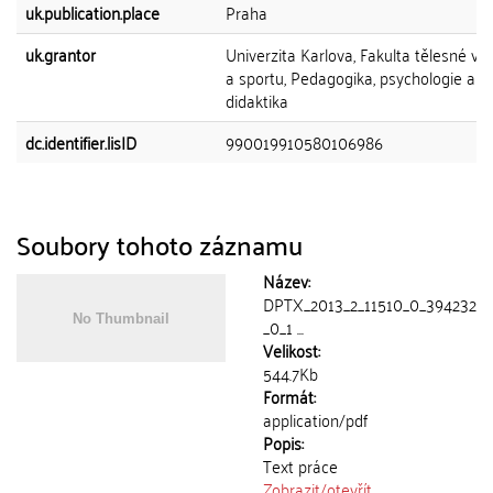
uk.publication.place
Praha
uk.grantor
Univerzita Karlova, Fakulta tělesné vý
a sportu, Pedagogika, psychologie a
didaktika
dc.identifier.lisID
990019910580106986
Soubory tohoto záznamu
Název:
DPTX_2013_2_11510_0_394232
_0_1 ...
Velikost:
544.7Kb
Formát:
application/pdf
Popis:
Text práce
Zobrazit/
otevřít