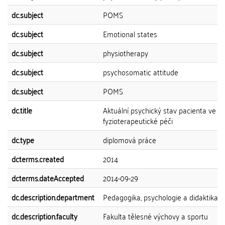
dc.subject
POMS
dc.subject
Emotional states
dc.subject
physiotherapy
dc.subject
psychosomatic attitude
dc.subject
POMS
dc.title
Aktuální psychický stav pacienta ve
fyzioterapeutické péči
dc.type
diplomová práce
dcterms.created
2014
dcterms.dateAccepted
2014-09-29
dc.description.department
Pedagogika, psychologie a didaktika
dc.description.faculty
Fakulta tělesné výchovy a sportu