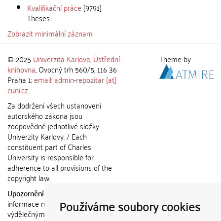
Kvalifikační práce
[9791]
Theses
Zobrazit minimální záznam
© 2025
Univerzita Karlova
,
Ústřední
Theme by
knihovna
, Ovocný trh 560/5, 116 36
Praha 1;
email: admin-repozitar [at]
cuni.cz
Za dodržení všech ustanovení
autorského zákona jsou
zodpovědné jednotlivé složky
Univerzity Karlovy. / Each
constituent part of Charles
University is responsible for
adherence to all provisions of the
copyright law.
Upozornění / Notice:
Získané
Používáme soubory cookies
informace nemohou být použity k
výdělečným účelům nebo vydávány