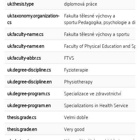
uk.thesis.type
diplomová práce
uk.taxonomy.organization-
Fakulta tělesné výchovy a
cs
sportu::Pedagogika, psychologie a dida
uk.faculty-name.cs
Fakulta tělesné výchovy a sportu
uk.faculty-name.en
Faculty of Physical Education and Spo
uk.faculty-abbr.cs
FTVS
uk.degree-discipline.cs
Fyzioterapie
uk.degree-discipline.en
Physiotherapy
uk.degree-program.cs
Specializace ve zdravotnictví
uk.degree-program.en
Specializations in Health Service
thesis.grade.cs
Velmi dobře
thesis.grade.en
Very good