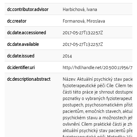
dc.contributor.advisor
Harbichová, Ivana
dc.creator
Formanová, Miroslava
dc.date.accessioned
2017-05-27T13:22:57Z
dc.date.available
2017-05-27T13:22:57Z
dc.date.issued
2014
dc.identifier.uri
http://hdl.handle.net/20.500.11956/70
dc.description.abstract
Název: Aktuální psychický stav pacien
fyzioterapeutické péči Cíle: Cílem teor
části této práce je shrnout dostupné
poznatky o vybraných fyzioterapeutic
postupech, psychosomatickém přístu
pacientům, emočních stavech, aktuál
psychickém stavu a možnostech jeho
ovlivnění. Cílem praktické části je zhod
aktuální psychický stav pacientů před
fyzioterapeutické péči. Metodika: Výz