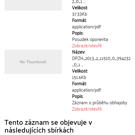
2_0_1 ...
Velikost:
37.33Kb
Formát:
application/pdf
Popis:
Posudek oponenta
Zobrazit/
otevřít
Název:
DPZH_2013_2_11510_0_394232
_0_1 ...
Velikost:
151.6Kb
Formát:
application/pdf
Popis:
Záznam o průběhu obhajoby
Zobrazit/
otevřít
Tento záznam se objevuje v
následujících sbírkách