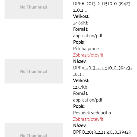
DPPR_2013_2_11510_0_39423
2_0_1 ...
Velikost:
24.66Kb
Formát:
application/pdf
Popis:
Příloha práce
Zobrazit/
otevřít
Název:
DPPV_2013_2_11510_0_394232
_0_1 ...
Velikost:
127.7Kb
Formát:
application/pdf
Popis:
Posudek vedoucího
Zobrazit/
otevřít
Název:
DPPO_2013_2_11510_0_39423