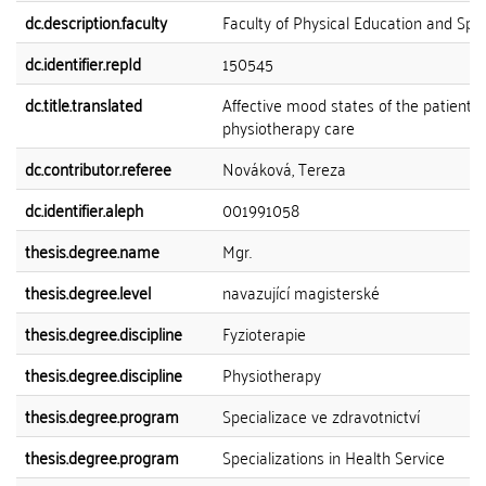
dc.description.faculty
Faculty of Physical Education and Spo
dc.identifier.repId
150545
dc.title.translated
Affective mood states of the patient i
physiotherapy care
dc.contributor.referee
Nováková, Tereza
dc.identifier.aleph
001991058
thesis.degree.name
Mgr.
thesis.degree.level
navazující magisterské
thesis.degree.discipline
Fyzioterapie
thesis.degree.discipline
Physiotherapy
thesis.degree.program
Specializace ve zdravotnictví
thesis.degree.program
Specializations in Health Service