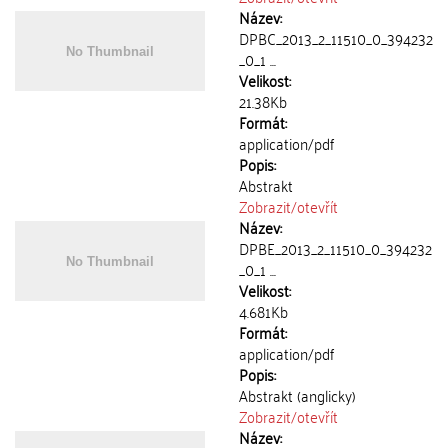
Název:
DPBC_2013_2_11510_0_394232
_0_1 ...
Velikost:
21.38Kb
Formát:
application/pdf
Popis:
Abstrakt
Zobrazit/
otevřít
Název:
DPBE_2013_2_11510_0_394232
_0_1 ...
Velikost:
4.681Kb
Formát:
application/pdf
Popis:
Abstrakt (anglicky)
Zobrazit/
otevřít
Název: