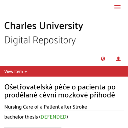
Skip to main content
Toggl
navig
View Item
Ošetřovatelská péče o pacienta po
prodělané cévní mozkové příhodě
Nursing Care of a Patient after Stroke
bachelor thesis (
DEFENDED
)