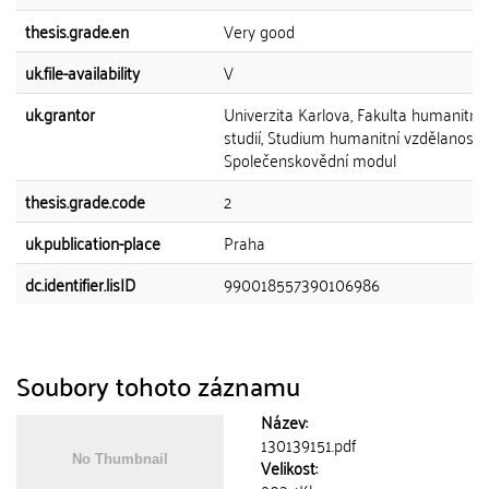
thesis.grade.en
Very good
uk.file-availability
V
uk.grantor
Univerzita Karlova, Fakulta humanitní
studií, Studium humanitní vzdělanosti 
Společenskovědní modul
thesis.grade.code
2
uk.publication-place
Praha
dc.identifier.lisID
990018557390106986
Soubory tohoto záznamu
Název:
130139151.pdf
Velikost: