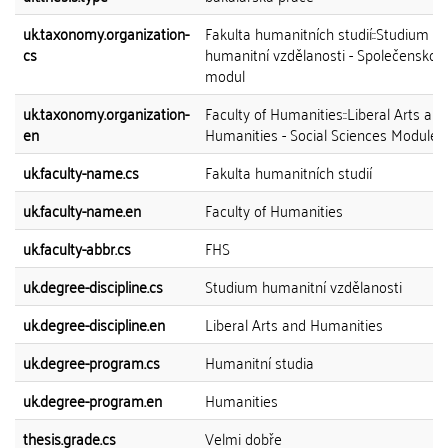
uk.taxonomy.organization-
Fakulta humanitních studií::Studium
cs
humanitní vzdělanosti - Společenskov
modul
uk.taxonomy.organization-
Faculty of Humanities::Liberal Arts and
en
Humanities - Social Sciences Module
uk.faculty-name.cs
Fakulta humanitních studií
uk.faculty-name.en
Faculty of Humanities
uk.faculty-abbr.cs
FHS
uk.degree-discipline.cs
Studium humanitní vzdělanosti
uk.degree-discipline.en
Liberal Arts and Humanities
uk.degree-program.cs
Humanitní studia
uk.degree-program.en
Humanities
thesis.grade.cs
Velmi dobře