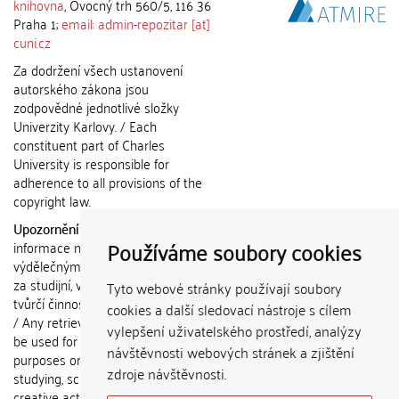
knihovna
, Ovocný trh 560/5, 116 36
Praha 1;
email: admin-repozitar [at]
cuni.cz
Za dodržení všech ustanovení
autorského zákona jsou
zodpovědné jednotlivé složky
Univerzity Karlovy. / Each
constituent part of Charles
University is responsible for
adherence to all provisions of the
copyright law.
Upozornění / Notice:
Získané
Používáme soubory cookies
informace nemohou být použity k
výdělečným účelům nebo vydávány
za studijní, vědeckou nebo jinou
Tyto webové stránky používají soubory
tvůrčí činnost jiné osoby než autora.
cookies a další sledovací nástroje s cílem
/ Any retrieved information shall not
vylepšení uživatelského prostředí, analýzy
be used for any commercial
návštěvnosti webových stránek a zjištění
purposes or claimed as results of
zdroje návštěvnosti.
studying, scientific or any other
creative activities of any person