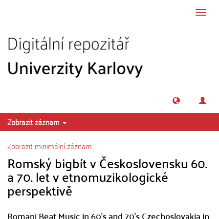
Přeskočit na obsah
Přepn
navig
Zobrazit záznam
Zobrazit minimální záznam
Romský bigbít v Československu 60.
a 70. let v etnomuzikologické
perspektivě
Romani Beat Music in 60's and 70's Czechoslovakia in