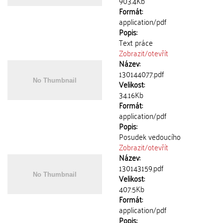
903.4Kb
Formát:
application/pdf
Popis:
Text práce
Zobrazit/
otevřít
Název:
130144077.pdf
Velikost:
34.16Kb
Formát:
application/pdf
Popis:
Posudek vedoucího
Zobrazit/
otevřít
Název:
130143159.pdf
Velikost:
407.5Kb
Formát:
application/pdf
Popis: