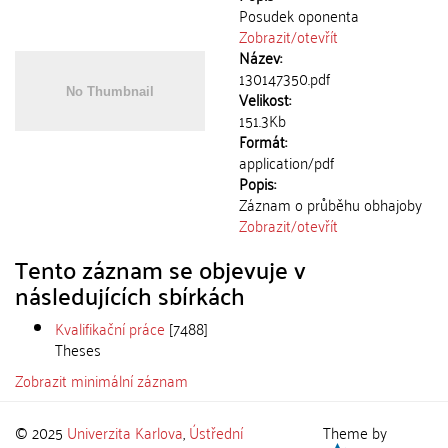
Posudek oponenta
Zobrazit/
otevřít
Název:
130147350.pdf
Velikost:
151.3Kb
Formát:
application/pdf
Popis:
Záznam o průběhu obhajoby
Zobrazit/
otevřít
Tento záznam se objevuje v
následujících sbírkách
Kvalifikační práce
[7488]
Theses
Zobrazit minimální záznam
© 2025
Univerzita Karlova
,
Ústřední
Theme by