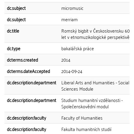
dc.subject
micromusic
dc.subject
merriam
dc.title
Romský bigbít v Československu 60. a
let v etnomuzikologické perspektivě
dc.type
bakalářská práce
dcterms.created
2014
dcterms.dateAccepted
2014-09-24
dc.description.department
Liberal Arts and Humanities - Social
Sciences Module
dc.description.department
Studium humanitní vzdělanosti -
Společenskovědní modul
dc.description.faculty
Faculty of Humanities
dc.description.faculty
Fakulta humanitních studií