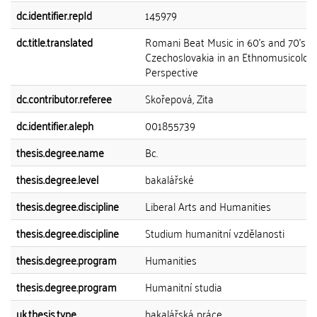
dc.identifier.repId
145979
dc.title.translated
Romani Beat Music in 60's and 70's
Czechoslovakia in an Ethnomusicologi
Perspective
dc.contributor.referee
Skořepová, Zita
dc.identifier.aleph
001855739
thesis.degree.name
Bc.
thesis.degree.level
bakalářské
thesis.degree.discipline
Liberal Arts and Humanities
thesis.degree.discipline
Studium humanitní vzdělanosti
thesis.degree.program
Humanities
thesis.degree.program
Humanitní studia
uk.thesis.type
bakalářská práce