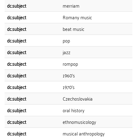
dc.subject
merriam
dc.subject
Romany music
dc.subject
beat music
dc.subject
pop
dc.subject
jazz
dc.subject
rompop
dc.subject
1960's
dc.subject
1970's
dc.subject
Czechoslovakia
dc.subject
oral history
dc.subject
ethnomusicology
dc.subject
musical anthropology