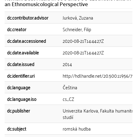
an Ethnomusicological Perspective
dc.contributor.advisor
Jurková, Zuzana
dc.creator
Schneider, Filip
dc.date.accessioned
2020-08-21T14:44:27Z
dc.date.available
2020-08-21T14:44:27Z
dc.date.issued
2014
dc.identifier.uri
http://hdl.handle.net/20.500.11956/70
dc.language
Čeština
dc.language.iso
cs_CZ
dc.publisher
Univerzita Karlova, Fakulta humanitní
studií
dc.subject
romská hudba