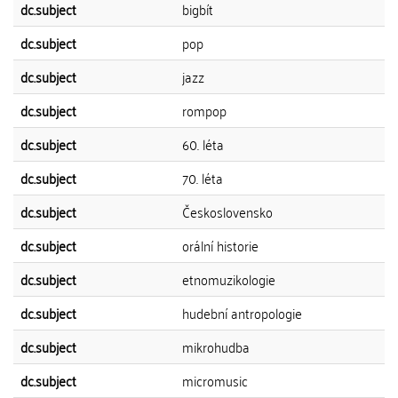
dc.subject
bigbít
dc.subject
pop
dc.subject
jazz
dc.subject
rompop
dc.subject
60. léta
dc.subject
70. léta
dc.subject
Československo
dc.subject
orální historie
dc.subject
etnomuzikologie
dc.subject
hudební antropologie
dc.subject
mikrohudba
dc.subject
micromusic