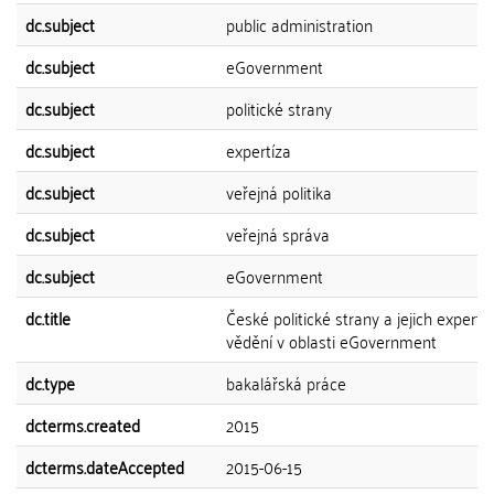
dc.subject
public administration
dc.subject
eGovernment
dc.subject
politické strany
dc.subject
expertíza
dc.subject
veřejná politika
dc.subject
veřejná správa
dc.subject
eGovernment
dc.title
České politické strany a jejich expertní
vědění v oblasti eGovernment
dc.type
bakalářská práce
dcterms.created
2015
dcterms.dateAccepted
2015-06-15