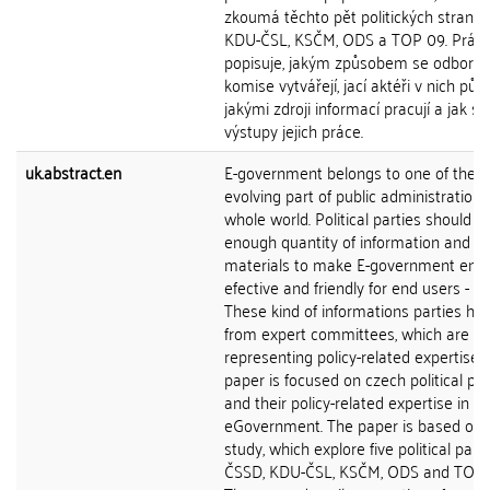
zkoumá těchto pět politických stran: 
KDU-ČSL, KSČM, ODS a TOP 09. Prác
popisuje, jakým způsobem se odborn
komise vytvářejí, jací aktéři v nich půso
jakými zdroji informací pracují a jak sl
výstupy jejich práce.
uk.abstract.en
E-government belongs to one of the f
evolving part of public administration 
whole world. Political parties should h
enough quantity of information and
materials to make E-government eno
efective and friendly for end users - cit
These kind of informations parties ha
from expert committees, which are
representing policy-related expertise. 
paper is focused on czech political par
and their policy-related expertise in fie
eGovernment. The paper is based on 
study, which explore five political parti
ČSSD, KDU-ČSL, KSČM, ODS and TOP 