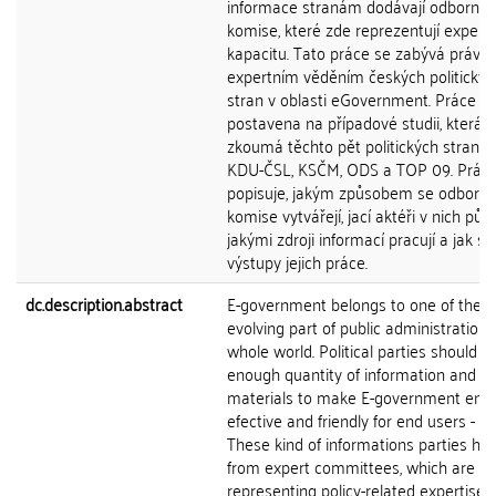
informace stranám dodávají odborné
komise, které zde reprezentují expertn
kapacitu. Tato práce se zabývá právě
expertním věděním českých politickýc
stran v oblasti eGovernment. Práce je
postavena na případové studii, která
zkoumá těchto pět politických stran: 
KDU-ČSL, KSČM, ODS a TOP 09. Prác
popisuje, jakým způsobem se odborn
komise vytvářejí, jací aktéři v nich půso
jakými zdroji informací pracují a jak sl
výstupy jejich práce.
dc.description.abstract
E-government belongs to one of the f
evolving part of public administration 
whole world. Political parties should h
enough quantity of information and
materials to make E-government eno
efective and friendly for end users - cit
These kind of informations parties ha
from expert committees, which are
representing policy-related expertise. 