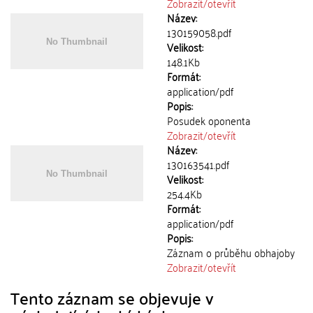
Zobrazit/
otevřít
Název:
130159058.pdf
Velikost:
148.1Kb
Formát:
application/pdf
Popis:
Posudek oponenta
Zobrazit/
otevřít
Název:
130163541.pdf
Velikost:
254.4Kb
Formát:
application/pdf
Popis:
Záznam o průběhu obhajoby
Zobrazit/
otevřít
Tento záznam se objevuje v