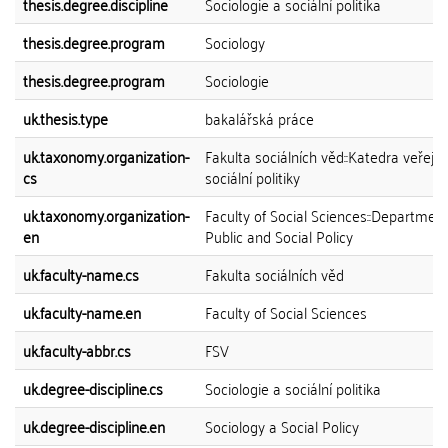
thesis.degree.discipline
Sociologie a sociální politika
thesis.degree.program
Sociology
thesis.degree.program
Sociologie
uk.thesis.type
bakalářská práce
uk.taxonomy.organization-
Fakulta sociálních věd::Katedra veřejn
cs
sociální politiky
uk.taxonomy.organization-
Faculty of Social Sciences::Department
en
Public and Social Policy
uk.faculty-name.cs
Fakulta sociálních věd
uk.faculty-name.en
Faculty of Social Sciences
uk.faculty-abbr.cs
FSV
uk.degree-discipline.cs
Sociologie a sociální politika
uk.degree-discipline.en
Sociology a Social Policy