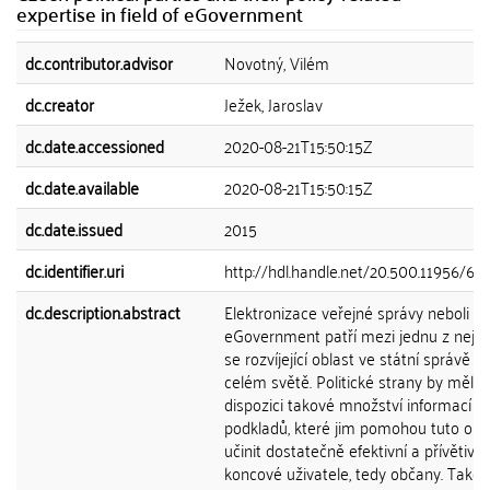
expertise in field of eGovernment
dc.contributor.advisor
Novotný, Vilém
dc.creator
Ježek, Jaroslav
dc.date.accessioned
2020-08-21T15:50:15Z
dc.date.available
2020-08-21T15:50:15Z
dc.date.issued
2015
dc.identifier.uri
http://hdl.handle.net/20.500.11956/69
dc.description.abstract
Elektronizace veřejné správy neboli
eGovernment patří mezi jednu z nejryc
se rozvíjející oblast ve státní správě p
celém světě. Politické strany by měly 
dispozici takové množství informací a
podkladů, které jim pomohou tuto obl
učinit dostatečně efektivní a přívětivo
koncové uživatele, tedy občany. Tako