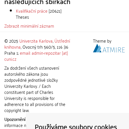
následujících sbírkách
Kvalifikační práce
[20621]
Theses
Zobrazit minimální záznam
© 2025
Univerzita Karlova
,
Ústřední
Theme by
knihovna
, Ovocný trh 560/5, 116 36
Praha 1;
email: admin-repozitar [at]
cuni.cz
Za dodržení všech ustanovení
autorského zákona jsou
zodpovědné jednotlivé složky
Univerzity Karlovy. / Each
constituent part of Charles
University is responsible for
adherence to all provisions of the
copyright law.
Upozornění / Notice:
Získané
Používáme soubory cookies
informace nemohou být použity k