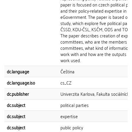
paper is focused on czech political par
and their policy-related expertise in fie
eGovernment. The paper is based on 
study, which explore five political parti
ČSSD, KDU-ČSL, KSČM, ODS and TOP 
The paper describes creation of exper
committees, who are the members of
committees, what kind of information
work with and how are the outputs of 
work used.
dc.language
Čeština
dc.language.iso
cs_CZ
dc.publisher
Univerzita Karlova, Fakulta sociálních 
dc.subject
political parties
dc.subject
expertise
dc.subject
public policy