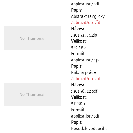
application/pdf
Popis:
Abstrakt (anglicky)
Zobrazit/
otevřít
Název:
130153576.zip
Velikost:
592.5Kb
Formát:
application/zip
Popis:
Příloha práce
Zobrazit/
otevřít
Název:
130158522.pdf
Velikost:
511.3Kb
Formát:
application/pdf
Popis:
Posudek vedoucího