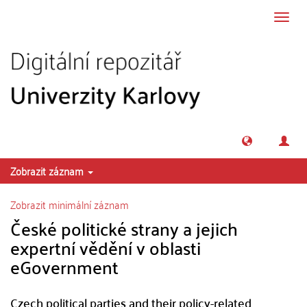
Přeskočit na obsah
Přepn
navig
Zobrazit záznam
Zobrazit minimální záznam
České politické strany a jejich
expertní vědění v oblasti
eGovernment
Czech political parties and their policy-related