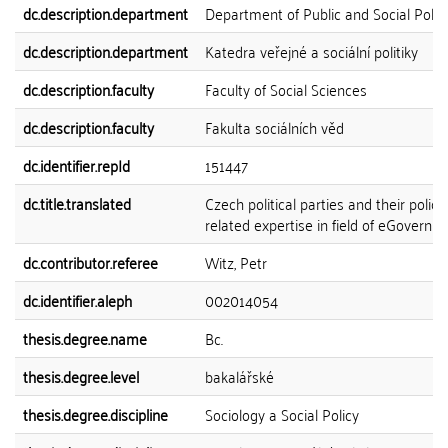
dc.description.department
Department of Public and Social Polic
dc.description.department
Katedra veřejné a sociální politiky
dc.description.faculty
Faculty of Social Sciences
dc.description.faculty
Fakulta sociálních věd
dc.identifier.repId
151447
dc.title.translated
Czech political parties and their policy
related expertise in field of eGovernm
dc.contributor.referee
Witz, Petr
dc.identifier.aleph
002014054
thesis.degree.name
Bc.
thesis.degree.level
bakalářské
thesis.degree.discipline
Sociology a Social Policy