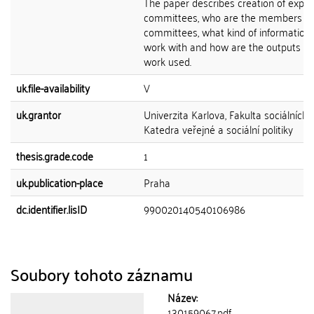
The paper describes creation of exper
committees, who are the members of
committees, what kind of information
work with and how are the outputs of 
work used.
uk.file-availability
V
uk.grantor
Univerzita Karlova, Fakulta sociálních 
Katedra veřejné a sociální politiky
thesis.grade.code
1
uk.publication-place
Praha
dc.identifier.lisID
990020140540106986
Soubory tohoto záznamu
Název:
130159067.pdf