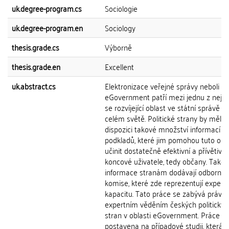
uk.degree-program.cs
Sociologie
uk.degree-program.en
Sociology
thesis.grade.cs
Výborně
thesis.grade.en
Excellent
uk.abstract.cs
Elektronizace veřejné správy neboli
eGovernment patří mezi jednu z nejryc
se rozvíjející oblast ve státní správě p
celém světě. Politické strany by měly 
dispozici takové množství informací a
podkladů, které jim pomohou tuto obl
učinit dostatečně efektivní a přívětivo
koncové uživatele, tedy občany. Tako
informace stranám dodávají odborné
komise, které zde reprezentují expertn
kapacitu. Tato práce se zabývá právě
expertním věděním českých politickýc
stran v oblasti eGovernment. Práce je
postavena na případové studii, která