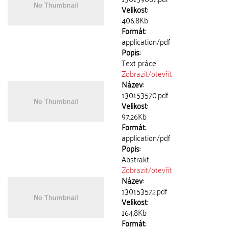
Velikost:
406.8Kb
Formát:
application/pdf
Popis:
Text práce
Zobrazit/
otevřít
Název:
130153570.pdf
Velikost:
97.26Kb
Formát:
application/pdf
Popis:
Abstrakt
Zobrazit/
otevřít
Název:
130153572.pdf
Velikost:
164.8Kb
Formát: