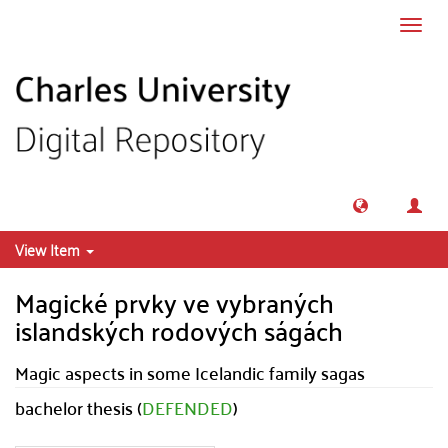
Skip to main content
Toggl
navig
View Item
Magické prvky ve vybraných
islandských rodových ságách
Magic aspects in some Icelandic family sagas
bachelor thesis (
DEFENDED
)