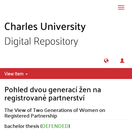
Skip to main content
Toggl
navig
View Item
Pohled dvou generací žen na
registrované partnerství
The View of Two Generations of Women on
Registered Partnership
bachelor thesis (
DEFENDED
)