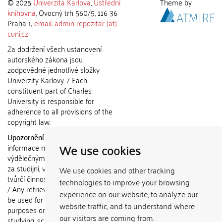
© 2025
Univerzita Karlova
,
Ústřední
Theme by
knihovna
, Ovocný trh 560/5, 116 36
Praha 1;
email: admin-repozitar [at]
cuni.cz
Za dodržení všech ustanovení
autorského zákona jsou
zodpovědné jednotlivé složky
Univerzity Karlovy. / Each
constituent part of Charles
University is responsible for
adherence to all provisions of the
copyright law.
Upozornění / Notice:
Získané
We use cookies
informace nemohou být použity k
výdělečným účelům nebo vydávány
za studijní, vědeckou nebo jinou
We use cookies and other tracking
tvůrčí činnost jiné osoby než autora.
technologies to improve your browsing
/ Any retrieved information shall not
experience on our website, to analyze our
be used for any commercial
website traffic, and to understand where
purposes or claimed as results of
our visitors are coming from.
studying, scientific or any other