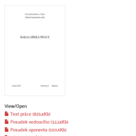
View/
Open
Text práce (829.4Kb)
Posudek vedoucího (32.24Kb)
Posudek oponenta (100.6Kb)