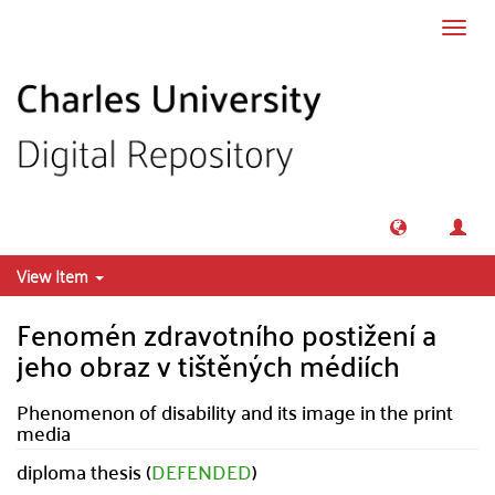
Skip to main content
Toggl
navig
View Item
Fenomén zdravotního postižení a
jeho obraz v tištěných médiích
Phenomenon of disability and its image in the print
media
diploma thesis (
DEFENDED
)