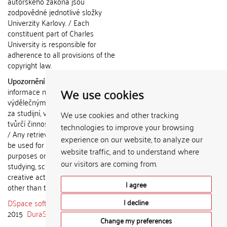
autorského zákona jsou
zodpovědné jednotlivé složky
Univerzity Karlovy. / Each
constituent part of Charles
University is responsible for
adherence to all provisions of the
copyright law.
Upozornění / Notice:
Získané
We use cookies
informace nemohou být použity k
výdělečným účelům nebo vydávány
za studijní, vědeckou nebo jinou
We use cookies and other tracking
tvůrčí činnost jiné osoby než autora.
technologies to improve your browsing
/ Any retrieved information shall not
experience on our website, to analyze our
be used for any commercial
website traffic, and to understand where
purposes or claimed as results of
our visitors are coming from.
studying, scientific or any other
creative activities of any person
I agree
other than the author.
DSpace software
copyright © 2002-
I decline
2015
DuraSpace
Change my preferences