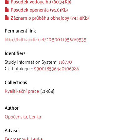
Posudek vedoucího (80.34Kb)
Posudek oponenta (95.61Kb)
Záznam o průběhu obhajoby (74.58Kb)
Permanent link
http://hdl.handle.net/20.500.11956/69535
Identifiers
Study Information System:
118770
CU Catalogue:
990018536440106986
Collections
Kvalifikační práce
[21384]
Author
Opočenská, Lenka
Advisor
Felcmanová, Lenka