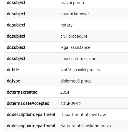
dc.subject
právní pomo
dc.subject
soudní komisař
dc.subject
notary
dc.subject
civil procedure
dc.subject
legal assistance
dc.subject
court commissioner
dc.title
Notář a civilní proces
dc.type
diplomová práce
dcterms.created
2014
dcterms.dateAccepted
2014-09-22
dc.description.department
Department of Civil Law
dc.description.department
Katedra občanského práva