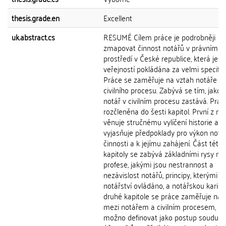
thesis.grade.en
Excellent
uk.abstract.cs
RESUMÉ Cílem práce je podrobněji
zmapovat činnost notářů v právním
prostředí v České republice, která je
veřejností pokládána za velmi specific
Práce se zaměřuje na vztah notáře a
civilního procesu. Zabývá se tím, jakou 
notář v civilním procesu zastává. Prác
rozčleněna do šesti kapitol. První z ni
věnuje stručnému vylíčení historie a
vyjasňuje předpoklady pro výkon notá
činnosti a k jejímu zahájení. Část této
kapitoly se zabývá základními rysy no
profese, jakými jsou nestrannost a
nezávislost notářů, principy, kterými je
notářství ovládáno, a notářskou kariér
druhé kapitole se práce zaměřuje na 
mezi notářem a civilním procesem, kte
možno definovat jako postup soudu a