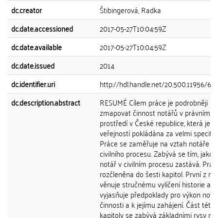
dc.creator
Štibingerová, Radka
dc.date.accessioned
2017-05-27T10:04:59Z
dc.date.available
2017-05-27T10:04:59Z
dc.date.issued
2014
dc.identifier.uri
http://hdl.handle.net/20.500.11956/69
dc.description.abstract
RESUMÉ Cílem práce je podrobněji
zmapovat činnost notářů v právním
prostředí v České republice, která je
veřejností pokládána za velmi specific
Práce se zaměřuje na vztah notáře a
civilního procesu. Zabývá se tím, jakou 
notář v civilním procesu zastává. Prác
rozčleněna do šesti kapitol. První z ni
věnuje stručnému vylíčení historie a
vyjasňuje předpoklady pro výkon notá
činnosti a k jejímu zahájení. Část této
kapitoly se zabývá základními rysy no