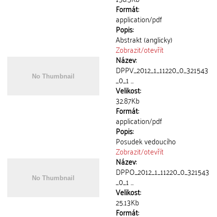
Formát:
application/pdf
Popis:
Abstrakt (anglicky)
Zobrazit/
otevřít
Název:
DPPV_2012_1_11220_0_321543
_0_1 ...
Velikost:
32.87Kb
Formát:
application/pdf
Popis:
Posudek vedoucího
Zobrazit/
otevřít
Název:
DPPO_2012_1_11220_0_321543
_0_1 ...
Velikost:
25.13Kb
Formát: