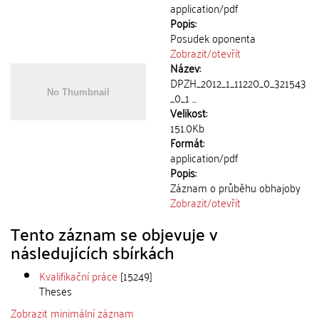
application/pdf
Popis:
Posudek oponenta
Zobrazit/
otevřít
Název:
DPZH_2012_1_11220_0_321543
_0_1 ...
Velikost:
151.0Kb
Formát:
application/pdf
Popis:
Záznam o průběhu obhajoby
Zobrazit/
otevřít
Tento záznam se objevuje v
následujících sbírkách
Kvalifikační práce
[15249]
Theses
Zobrazit minimální záznam