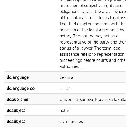
protection of subjective rights and
obligations. One of the areas, where t
of the notary is reflected is legal assis
The third chapter concerns with the
provision of the legal assistance by th
notary. The notary may act as a
representative of the party and then 
status of a lawyer. The term legal
assistance refers to representation in
proceedings before courts and other
authorities,...
dc.language
Čeština
dc.language.iso
cs_CZ
dc.publisher
Univerzita Karlova, Právnická fakulta
dc.subject
notář
dc.subject
civilní proces