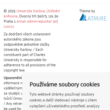
© 2025
Univerzita Karlova
,
Ústřední
Theme by
knihovna
, Ovocný trh 560/5, 116 36
Praha 1;
email: admin-repozitar [at]
cuni.cz
Za dodržení všech ustanovení
autorského zákona jsou
zodpovědné jednotlivé složky
Univerzity Karlovy. / Each
constituent part of Charles
University is responsible for
adherence to all provisions of the
copyright law.
Upozornění / Notice:
Získané
Používáme soubory cookies
informace nemohou být použity k
výdělečným účelům nebo vydávány
za studijní, vědeckou nebo jinou
Tyto webové stránky používají soubory
tvůrčí činnost jiné osoby než autora.
cookies a další sledovací nástroje s cílem
/ Any retrieved information shall not
vylepšení uživatelského prostředí, analýzy
be used for any commercial