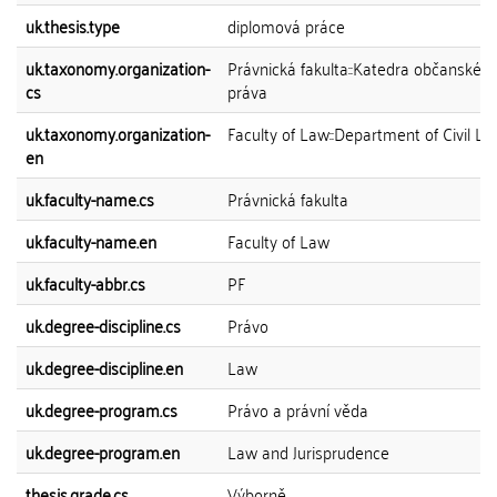
uk.thesis.type
diplomová práce
uk.taxonomy.organization-
Právnická fakulta::Katedra občanskéh
cs
práva
uk.taxonomy.organization-
Faculty of Law::Department of Civil L
en
uk.faculty-name.cs
Právnická fakulta
uk.faculty-name.en
Faculty of Law
uk.faculty-abbr.cs
PF
uk.degree-discipline.cs
Právo
uk.degree-discipline.en
Law
uk.degree-program.cs
Právo a právní věda
uk.degree-program.en
Law and Jurisprudence
thesis.grade.cs
Výborně