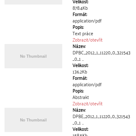
Velikost:
878.4Kb
Formát:
application/pdf
Popis:
Text práce
Zobrazit/
otevřít
Název:
DPBC_2012_1_11220_0_321543
_0_1 ...
Velikost:
136.2Kb
Formát:
application/pdf
Popis:
Abstrakt
Zobrazit/
otevřít
Název:
DPBE_2012_1_11220_0_321543
_0_1 ...
Velikost:
158.5Kb