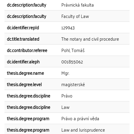
dc.description.faculty
Právnická fakulta
dc.description.faculty
Faculty of Law
dc.identifier.repId
129943
dc.title.translated
The notary and civil procedure
dc.contributor.referee
Pohl, Tomáš
dc.identifier.aleph
001855062
thesis.degree.name
Mgr.
thesis.degree.level
magisterské
thesis.degree.discipline
Právo
thesis.degree.discipline
Law
thesis.degree.program
Právo a právní věda
thesis.degree.program
Law and Jurisprudence