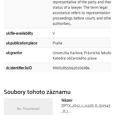
representative of the party and then 
status of a lawyer. The term legal
assistance refers to representation in
proceedings before courts and other
authorities,...
uk.file-availability
V
uk.publication.place
Praha
uk.grantor
Univerzita Karlova, Právnická fakulta,
Katedra občanského práva
dc.identifier.lisID
990018550620106986
Soubory tohoto záznamu
Název:
DPTX_2012_1_11220_0_321543
_0_1 ...