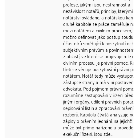
profese, jakými jsou nestrannost a
nezávislost notářů, principy, kterými je
notářství ovládáno, a notářskou kariér
druhé kapitole se práce zaměřuje na 
mezi notářem a civilním procesem, kte
možno definovat jako postup soudu a
účastníků směřující k poskytnutí ochr
subjektivním právům a povinnostem. 
z oblastí, ve které se projevuje role no
civilním procesu, je právní pomoc. Kap
třetí se věnuje poskytování právní po
notářem. Notář tedy může vystupovat
zástupce strany a má v ní postavení
advokáta. Pod pojmem právní pomoc
rozumíme zastupování v řízení před s
jinými orgány, udílení právních porad,
sepisování listin a zpracování právních
rozborů. Kapitola čtvrtá analyzuje not
zápisy o právním jednání, na jejichž z
může být přímo nařízeno a proveden
exekuční řízení. Jsou zde...