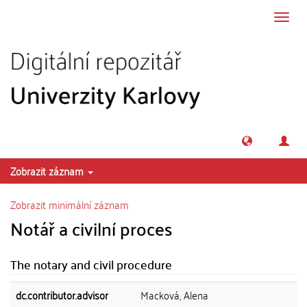
Přeskočit na obsah
Přepn
navig
Zobrazit záznam
Zobrazit minimální záznam
Notář a civilní proces
The notary and civil procedure
dc.contributor.advisor
Macková, Alena