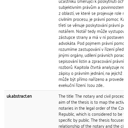
účastníků směřující k poskytnutí ochr
subjektivním právům a povinnostem. 
z oblastí, ve které se projevuje role no
civilním procesu, je právní pomoc. Kap
třetí se věnuje poskytování právní po
notářem. Notář tedy může vystupovat
zástupce strany a má v ní postavení
advokáta. Pod pojmem právní pomoc
rozumíme zastupování v řízení před s
jinými orgány, udílení právních porad,
sepisování listin a zpracování právních
rozborů. Kapitola čtvrtá analyzuje not
zápisy o právním jednání, na jejichž z
může být přímo nařízeno a proveden
exekuční řízení. Jsou zde...
uk.abstract.en
The title: The notary and civil procedu
aim of the thesis is to map the activity
notaries in the legal order of the Czec
Republic, which is considered to be ve
specific by public. The thesis focuses 
relationship of the notary and the civil