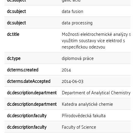
dc.subject
data fusion
dc.subject
data processing
dc.title
Možnosti elektrochemické analýzy s
využitím soustavy více elektrod s
nespecifickou odezvou
dc.type
diplomová práce
dcterms.created
2014
dcterms.dateAccepted
2014-06-03
dc.description.department
Department of Analytical Chemistry
dc.description.department
Katedra analytické chemie
dc.description.faculty
Přírodovědecká fakulta
dc.description.faculty
Faculty of Science