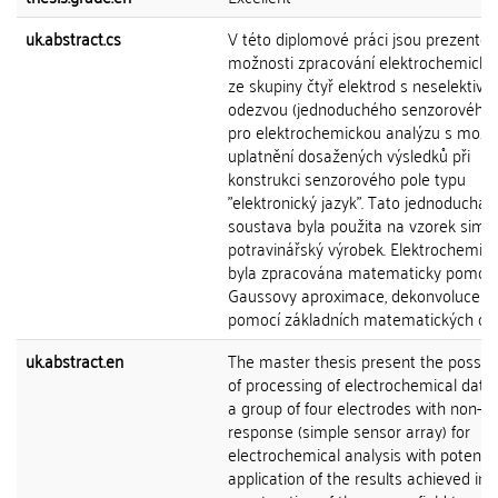
uk.abstract.cs
V této diplomové práci jsou prezento
možnosti zpracování elektrochemický
ze skupiny čtyř elektrod s neselektivní
odezvou (jednoduchého senzorového 
pro elektrochemickou analýzu s možn
uplatnění dosažených výsledků při
konstrukci senzorového pole typu
"elektronický jazyk". Tato jednoduchá
soustava byla použita na vzorek simulu
potravinářský výrobek. Elektrochemic
byla zpracována matematicky pomocí
Gaussovy aproximace, dekonvoluce n
pomocí základních matematických ope
uk.abstract.en
The master thesis present the possibil
of processing of electrochemical data
a group of four electrodes with non-se
response (simple sensor array) for
electrochemical analysis with potentia
application of the results achieved in 