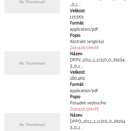
_0_1 ...
Velikost:
115.5Kb
Formát:
application/pdf
Popis:
Abstrakt (anglicky)
Zobrazit/
otevřít
Název:
DPPV_2012_2_11310_0_39204
3_0_1 ...
Velikost:
280.4Kb
Formát:
application/pdf
Popis:
Posudek vedoucího
Zobrazit/
otevřít
Název:
DPPO_2012_2_11310_0_39204
3_0_1 ...