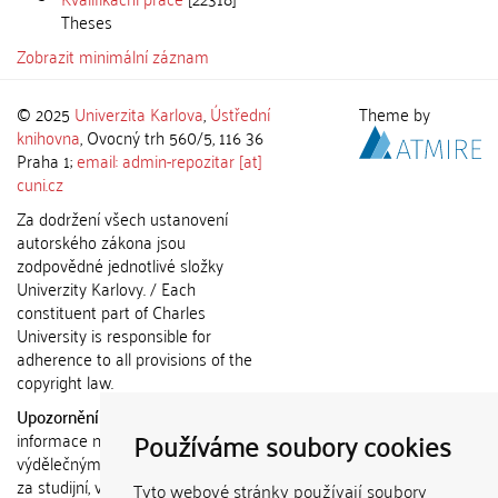
Theses
Zobrazit minimální záznam
© 2025
Univerzita Karlova
,
Ústřední
Theme by
knihovna
, Ovocný trh 560/5, 116 36
Praha 1;
email: admin-repozitar [at]
cuni.cz
Za dodržení všech ustanovení
autorského zákona jsou
zodpovědné jednotlivé složky
Univerzity Karlovy. / Each
constituent part of Charles
University is responsible for
adherence to all provisions of the
copyright law.
Upozornění / Notice:
Získané
Používáme soubory cookies
informace nemohou být použity k
výdělečným účelům nebo vydávány
za studijní, vědeckou nebo jinou
Tyto webové stránky používají soubory