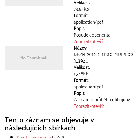
Velikost:
73.65Kb
Formát:
application/pdf
Popis:
Posudek oponenta
Zobrazit/
otevřít
Název:
DPZH_2012_2_11310_MDIPL00
3_392 ...
Velikost:
152.8Kb
Formát:
application/pdf
Popis:
Záznam o průběhu obhajoby
Zobrazit/
otevřít
Tento záznam se objevuje v
následujících sbírkách
Kvalifikační práce
[22318]