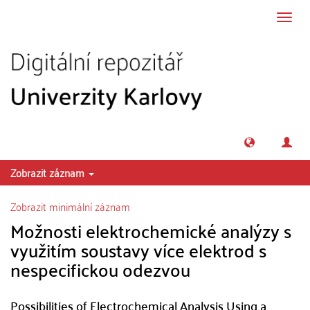
Přeskočit na obsah
Přepn
navig
Zobrazit záznam
Zobrazit minimální záznam
Možnosti elektrochemické analýzy s
využitím soustavy více elektrod s
nespecifickou odezvou
Possibilities of Electrochemical Analysis Using a