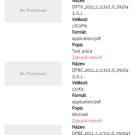
Název:
DPTX_2012_2_11310_0_39204
3_0_1 ...
Velikost:
1.872Mb
Formát:
application/pdf
Popis:
Text práce
Zobrazit/
otevřít
Název:
DPBC_2012_2_11310_0_39204
3_0_1 ...
Velikost:
137Kb
Formát:
application/pdf
Popis:
Abstrakt
Zobrazit/
otevřít
Název:
DPBE_2012_2_11310_0_392043