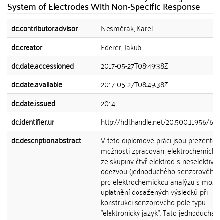
System of Electrodes With Non-Specific Response
dc.contributor.advisor
Nesměrák, Karel
dc.creator
Ederer, Jakub
dc.date.accessioned
2017-05-27T08:49:38Z
dc.date.available
2017-05-27T08:49:38Z
dc.date.issued
2014
dc.identifier.uri
http://hdl.handle.net/20.500.11956/69
dc.description.abstract
V této diplomové práci jsou prezento
možnosti zpracování elektrochemický
ze skupiny čtyř elektrod s neselektivní
odezvou (jednoduchého senzorového 
pro elektrochemickou analýzu s možn
uplatnění dosažených výsledků při
konstrukci senzorového pole typu
"elektronický jazyk". Tato jednoduchá