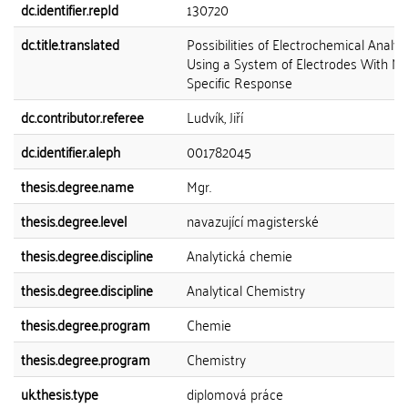
dc.identifier.repId
130720
dc.title.translated
Possibilities of Electrochemical Analys
Using a System of Electrodes With No
Specific Response
dc.contributor.referee
Ludvík, Jiří
dc.identifier.aleph
001782045
thesis.degree.name
Mgr.
thesis.degree.level
navazující magisterské
thesis.degree.discipline
Analytická chemie
thesis.degree.discipline
Analytical Chemistry
thesis.degree.program
Chemie
thesis.degree.program
Chemistry
uk.thesis.type
diplomová práce