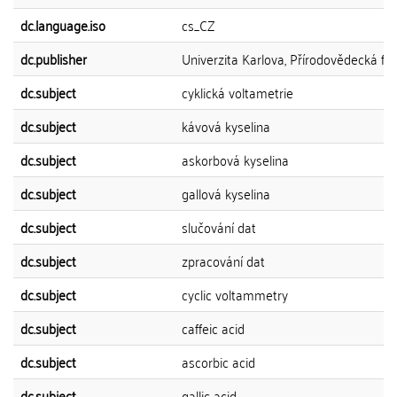
dc.language.iso
cs_CZ
dc.publisher
Univerzita Karlova, Přírodovědecká fak
dc.subject
cyklická voltametrie
dc.subject
kávová kyselina
dc.subject
askorbová kyselina
dc.subject
gallová kyselina
dc.subject
slučování dat
dc.subject
zpracování dat
dc.subject
cyclic voltammetry
dc.subject
caffeic acid
dc.subject
ascorbic acid
dc.subject
gallic acid