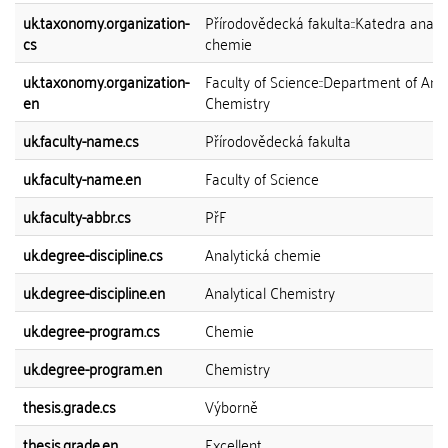
uk.taxonomy.organization-
Přírodovědecká fakulta::Katedra analy
cs
chemie
uk.taxonomy.organization-
Faculty of Science::Department of Anal
en
Chemistry
uk.faculty-name.cs
Přírodovědecká fakulta
uk.faculty-name.en
Faculty of Science
uk.faculty-abbr.cs
PřF
uk.degree-discipline.cs
Analytická chemie
uk.degree-discipline.en
Analytical Chemistry
uk.degree-program.cs
Chemie
uk.degree-program.en
Chemistry
thesis.grade.cs
Výborně
thesis.grade.en
Excellent