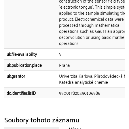
construction of the sensor field type
"electronic tongue". This simple syst
applied to the sample simulating the 
product. Electrochemical data were
processed through mathematical
operations such as Gaussian approxim
deconvolution or using basic mathema
operations.
uk.file-availability
V
uk.publication.place
Praha
uk.grantor
Univerzita Karlova, Přírodovědecká fak
Katedra analytické chemie
dc.identifier.lisID
990017820450106986
Soubory tohoto záznamu