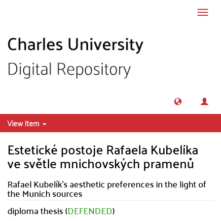
Skip to main content
Toggl
navig
View Item
Estetické postoje Rafaela Kubelíka
ve světle mnichovských pramenů
Rafael Kubelík's aesthetic preferences in the light of
the Munich sources
diploma thesis (
DEFENDED
)