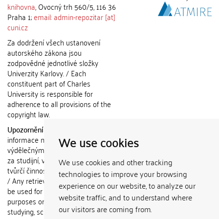
knihovna
, Ovocný trh 560/5, 116 36
Praha 1;
email: admin-repozitar [at]
cuni.cz
Za dodržení všech ustanovení
autorského zákona jsou
zodpovědné jednotlivé složky
Univerzity Karlovy. / Each
constituent part of Charles
University is responsible for
adherence to all provisions of the
copyright law.
Upozornění / Notice:
Získané
We use cookies
informace nemohou být použity k
výdělečným účelům nebo vydávány
za studijní, vědeckou nebo jinou
We use cookies and other tracking
tvůrčí činnost jiné osoby než autora.
technologies to improve your browsing
/ Any retrieved information shall not
experience on our website, to analyze our
be used for any commercial
website traffic, and to understand where
purposes or claimed as results of
our visitors are coming from.
studying, scientific or any other