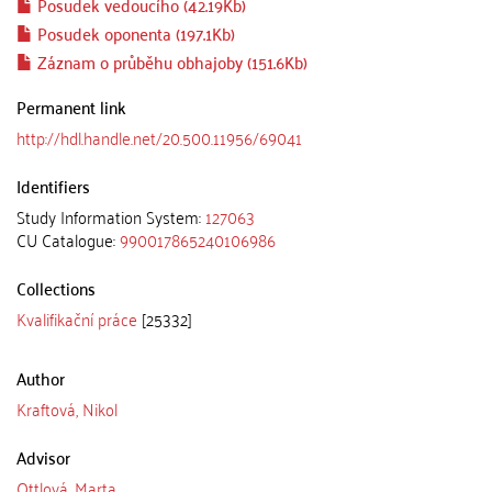
Posudek vedoucího (42.19Kb)
Posudek oponenta (197.1Kb)
Záznam o průběhu obhajoby (151.6Kb)
Permanent link
http://hdl.handle.net/20.500.11956/69041
Identifiers
Study Information System:
127063
CU Catalogue:
990017865240106986
Collections
Kvalifikační práce
[25332]
Author
Kraftová, Nikol
Advisor
Ottlová, Marta