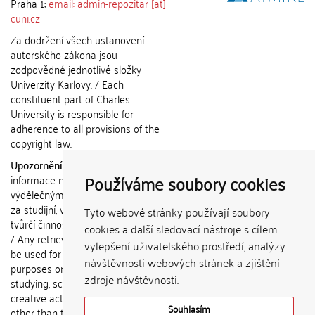
Praha 1;
email: admin-repozitar [at]
cuni.cz
Za dodržení všech ustanovení
autorského zákona jsou
zodpovědné jednotlivé složky
Univerzity Karlovy. / Each
constituent part of Charles
University is responsible for
adherence to all provisions of the
copyright law.
Upozornění / Notice:
Získané
Používáme soubory cookies
informace nemohou být použity k
výdělečným účelům nebo vydávány
za studijní, vědeckou nebo jinou
Tyto webové stránky používají soubory
tvůrčí činnost jiné osoby než autora.
cookies a další sledovací nástroje s cílem
/ Any retrieved information shall not
vylepšení uživatelského prostředí, analýzy
be used for any commercial
návštěvnosti webových stránek a zjištění
purposes or claimed as results of
zdroje návštěvnosti.
studying, scientific or any other
creative activities of any person
Souhlasím
other than the author.