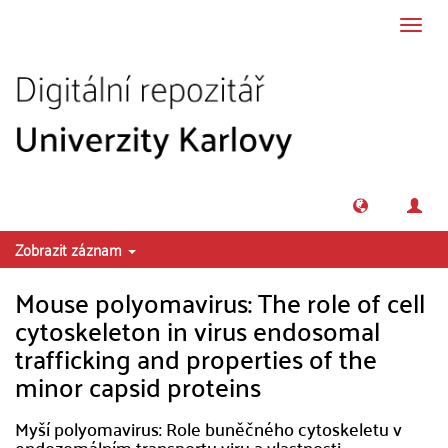
Přeskočit na obsah
Přepn
navig
Zobrazit záznam
Mouse polyomavirus: The role of cell
cytoskeleton in virus endosomal
trafficking and properties of the
minor capsid proteins
Myší polyomavirus: Role buněčného cytoskeletu v
endozomálním transportu viru a vlastnosti