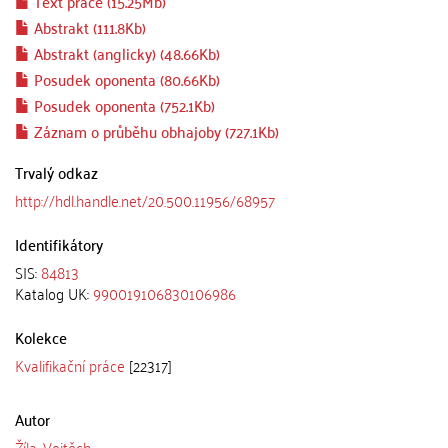
Text práce (15.25Mb)
Abstrakt (111.8Kb)
Abstrakt (anglicky) (48.66Kb)
Posudek oponenta (80.66Kb)
Posudek oponenta (752.1Kb)
Záznam o průběhu obhajoby (727.1Kb)
Trvalý odkaz
http://hdl.handle.net/20.500.11956/68957
Identifikátory
SIS:
84813
Katalog UK:
990019106830106986
Kolekce
Kvalifikační práce
[22317]
Autor
Žíla, Vojtěch