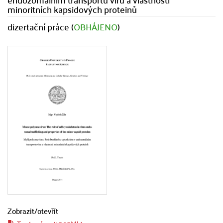
minoritních kapsidových proteinů
dizertační práce (
OBHÁJENO
)
Zobrazit/
otevřít