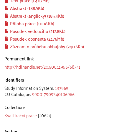
Text práce (1.407Mb)
Abstrakt (188.9Kb)
Abstrakt (anglicky) (185.4Kb)
Příloha práce (1006.Kb)
Posudek vedoucího (212.8Kb)
Posudek oponenta (2.176Mb)
Záznam o průběhu obhajoby (240.6Kb)
Permanent link
http://hdl.handle.net/20.500.11956/68741
Identifiers
Study Information System:
137965
CU Catalogue:
990017909340106986
Collections
Kvalifikační práce
[20621]
Author