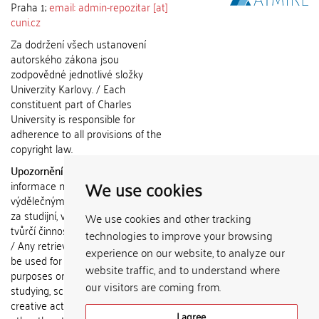
Praha 1;
email: admin-repozitar [at]
cuni.cz
Za dodržení všech ustanovení
autorského zákona jsou
zodpovědné jednotlivé složky
Univerzity Karlovy. / Each
constituent part of Charles
University is responsible for
adherence to all provisions of the
copyright law.
Upozornění / Notice:
Získané
We use cookies
informace nemohou být použity k
výdělečným účelům nebo vydávány
za studijní, vědeckou nebo jinou
We use cookies and other tracking
tvůrčí činnost jiné osoby než autora.
technologies to improve your browsing
/ Any retrieved information shall not
experience on our website, to analyze our
be used for any commercial
website traffic, and to understand where
purposes or claimed as results of
our visitors are coming from.
studying, scientific or any other
creative activities of any person
I agree