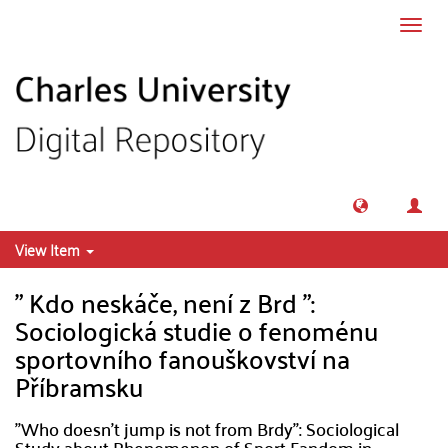
Skip to main content
Toggl
navig
View Item
" Kdo neskáče, není z Brd ":
Sociologická studie o fenoménu
sportovního fanouškovství na
Příbramsku
"Who doesn't jump is not from Brdy": Sociological
Study about Phenomenon of Sport Fandom in