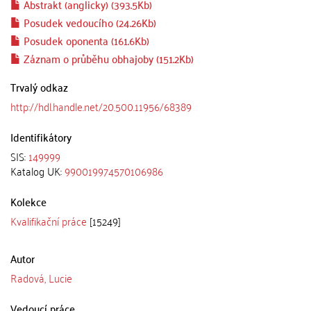
Abstrakt (anglicky) (393.5Kb)
Posudek vedoucího (24.26Kb)
Posudek oponenta (161.6Kb)
Záznam o průběhu obhajoby (151.2Kb)
Trvalý odkaz
http://hdl.handle.net/20.500.11956/68389
Identifikátory
SIS:
149999
Katalog UK:
990019974570106986
Kolekce
Kvalifikační práce
[15249]
Autor
Radová, Lucie
Vedoucí práce