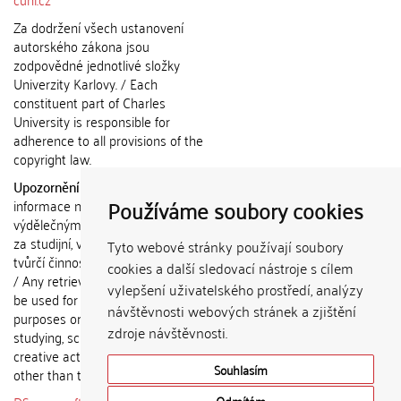
Za dodržení všech ustanovení
autorského zákona jsou
zodpovědné jednotlivé složky
Univerzity Karlovy. / Each
constituent part of Charles
University is responsible for
adherence to all provisions of the
copyright law.
Upozornění / Notice:
Získané
Používáme soubory cookies
informace nemohou být použity k
výdělečným účelům nebo vydávány
za studijní, vědeckou nebo jinou
Tyto webové stránky používají soubory
tvůrčí činnost jiné osoby než autora.
cookies a další sledovací nástroje s cílem
/ Any retrieved information shall not
vylepšení uživatelského prostředí, analýzy
be used for any commercial
návštěvnosti webových stránek a zjištění
purposes or claimed as results of
zdroje návštěvnosti.
studying, scientific or any other
creative activities of any person
Souhlasím
other than the author.
Odmítám