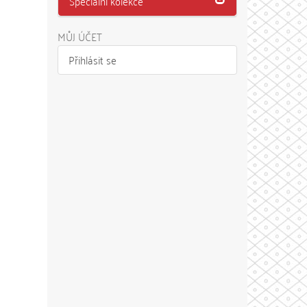
Speciální kolekce
MŮJ ÚČET
Přihlásit se