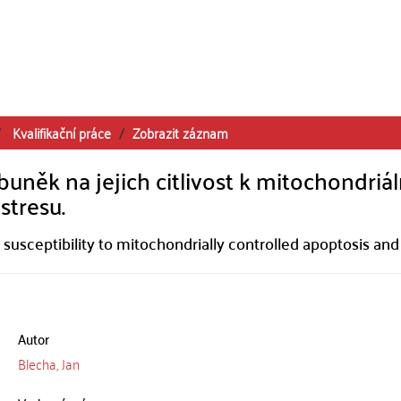
Kvalifikační práce
Zobrazit záznam
 buněk na jejich citlivost k mitochondriá
stresu.
n susceptibility to mitochondrially controlled apoptosis and
Autor
Blecha, Jan