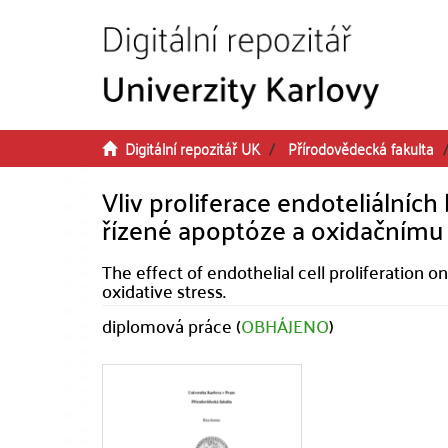
Přeskočit na obsah
Digitální repozitář UK
Přírodovědecká fakulta
Vliv proliferace endoteliálních
řízené apoptóze a oxidačnímu 
The effect of endothelial cell proliferation o
oxidative stress.
diplomová práce (
OBHÁJENO
)