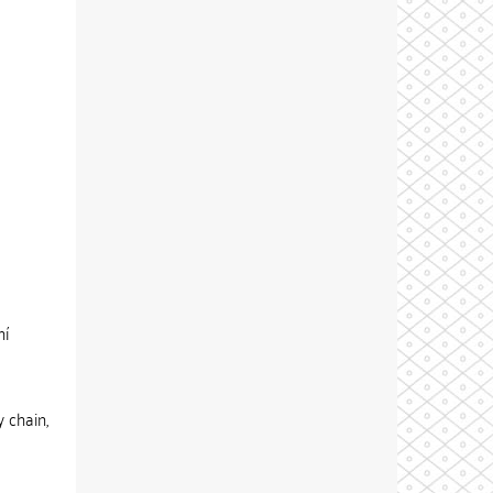
ní
y chain,