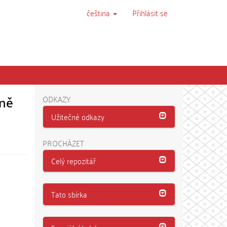
čeština
Přihlásit se
lně
ODKAZY
Užitečné odkazy
PROCHÁZET
Celý repozitář
Tato sbírka