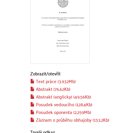
Zobrazit/
otevřít
Text práce (3.932Mb)
Abstrakt (76.62Kb)
Abstrakt (anglicky) (49.56Kb)
Posudek vedoucího (128.4Kb)
Posudek oponenta (2.259Mb)
Záznam o průběhu obhajoby (153.2Kb)
Trvalý odkaz