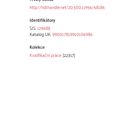
http://hdl.handle.net/20.500.11956/68186
Identifikátory
SIS:
129688
Katalog UK:
990017819910106986
Kolekce
Kvalifikační práce
[22317]