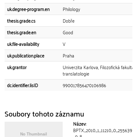
uk.degree-program.en
Philology
thesis.grade.cs
Dobře
thesis.grade.en
Good
uk.file-availability
V
uk.publication.place
Praha
uk.grantor
Univerzita Karlova, Filozofická fakulta,
translatologie
dc.identifier.lisID
990017856470106986
Soubory tohoto záznamu
Název:
BPTX_2010_1_11210_0_255639
_0_8 ...