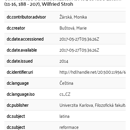
(11-16, 188 - 207), Wilfried Stroh
dc.contributor.advisor
Žárská, Monika
dc.creator
Buštová, Marie
dc.date.accessioned
2017-05-27T05:36:26Z
dc.date.available
2017-05-27T05:36:26Z
dc.date.issued
2014
dc.identifier.uri
http://hdl.handle.net/20.500.11956/68
dc.language
Čeština
dc.language.iso
cs_CZ
dc.publisher
Univerzita Karlova, Filozofická fakulta
dc.subject
latina
dc.subject
reformace