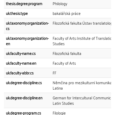
thesis.degree.program
Philology
uk.thesis.type
bakalářská práce
uk.taxonomy.organization-
Filozofická fakulta::Ústav translatologi
cs
uk.taxonomy.organization-
Faculty of Arts::Institute of Translation
en
Studies
uk.faculty-name.cs
Filozofická fakulta
uk.faculty-name.en
Faculty of Arts
uk.faculty-abbr.cs
FF
uk.degree-discipline.cs
Němčina pro mezikulturní komunikaci 
Latina
uk.degree-discipline.en
German for Intercultural Communicati
Latin Studies
uk.degree-program.cs
Filologie