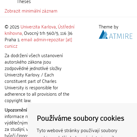
Theses
Zobrazit minimální záznam
© 2025
Univerzita Karlova
,
Ústřední
Theme by
knihovna
, Ovocný trh 560/5, 116 36
Praha 1;
email: admin-repozitar [at]
cuni.cz
Za dodržení všech ustanovení
autorského zákona jsou
zodpovědné jednotlivé složky
Univerzity Karlovy. / Each
constituent part of Charles
University is responsible for
adherence to all provisions of the
copyright law.
Upozornění / Notice:
Získané
Používáme soubory cookies
informace nemohou být použity k
výdělečným účelům nebo vydávány
za studijní, vědeckou nebo jinou
Tyto webové stránky používají soubory
tvůrčí činnost jiné osoby než autora.