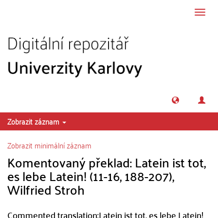
Přeskočit na obsah
Přepn
navig
Zobrazit záznam
Zobrazit minimální záznam
Komentovaný překlad: Latein ist tot,
es lebe Latein! (11-16, 188-207),
Wilfried Stroh
Commented translation:Latein ist tot, es lebe Latein!