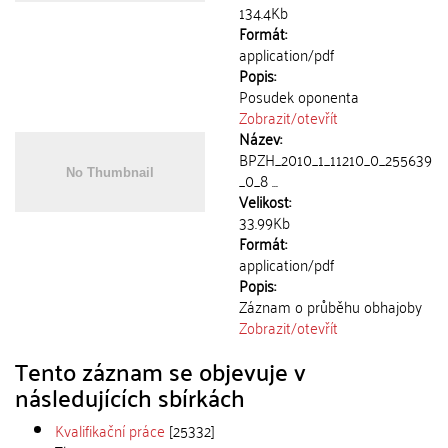
134.4Kb
Formát:
application/pdf
Popis:
Posudek oponenta
Zobrazit/
otevřít
Název:
BPZH_2010_1_11210_0_255639
_0_8 ...
Velikost:
33.99Kb
Formát:
application/pdf
Popis:
Záznam o průběhu obhajoby
Zobrazit/
otevřít
Tento záznam se objevuje v
následujících sbírkách
Kvalifikační práce
[25332]