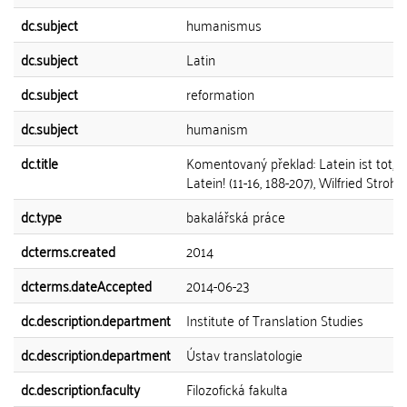
dc.subject
humanismus
dc.subject
Latin
dc.subject
reformation
dc.subject
humanism
dc.title
Komentovaný překlad: Latein ist tot, e
Latein! (11-16, 188-207), Wilfried Stroh
dc.type
bakalářská práce
dcterms.created
2014
dcterms.dateAccepted
2014-06-23
dc.description.department
Institute of Translation Studies
dc.description.department
Ústav translatologie
dc.description.faculty
Filozofická fakulta