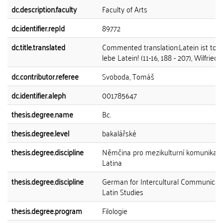
dc.description.faculty
Faculty of Arts
dc.identifier.repId
89772
dc.title.translated
Commented translation:Latein ist tot,
lebe Latein! (11-16, 188 - 207), Wilfried 
dc.contributor.referee
Svoboda, Tomáš
dc.identifier.aleph
001785647
thesis.degree.name
Bc.
thesis.degree.level
bakalářské
thesis.degree.discipline
Němčina pro mezikulturní komunikaci 
Latina
thesis.degree.discipline
German for Intercultural Communicati
Latin Studies
thesis.degree.program
Filologie