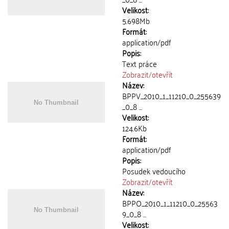
Velikost:
5.698Mb
Formát:
application/pdf
Popis:
Text práce
Zobrazit/
otevřít
Název:
BPPV_2010_1_11210_0_255639
_0_8 ...
Velikost:
124.6Kb
Formát:
application/pdf
Popis:
Posudek vedoucího
Zobrazit/
otevřít
Název:
BPPO_2010_1_11210_0_25563
9_0_8 ...
Velikost: