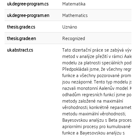
uk.degree-program.cs
Matematika
uk.degree-program.en
Mathematics
thesis.grade.cs
Uznáno
thesis.grade.en
Recognized
uk.abstract.cs
Tato dizertační práce se zabývá vývo
metod v analýze přežití v rámci Aale
modelu za platnosti speciálních podmí
Předpokládali jsme, že všechny regres
funkce a všechny pozorované promě
jsou nezáporné. Tento typ modelu js
nazvali monotonní Aalenův model. K
odhadům regresních funkcí jsme použi
metody založené na maximální
věrohodnosti, konkrétně neparametri
metodu maximální věrohodnosti,
Bayesovskou analýzu s Beta procesy 
apriorními procesy pro kumulované re
funkce a Bayesovskou analýzu s