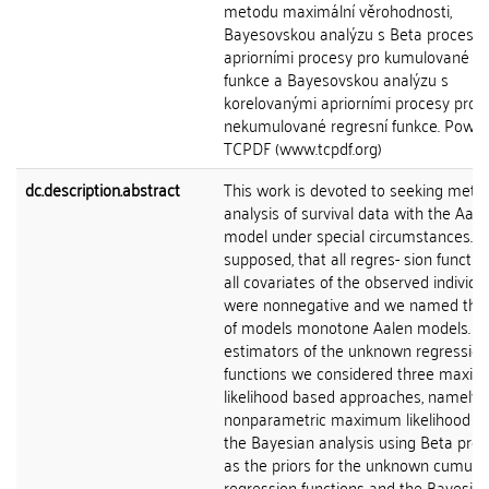
metodu maximální věrohodnosti,
Bayesovskou analýzu s Beta procesy 
apriorními procesy pro kumulované re
funkce a Bayesovskou analýzu s
korelovanými apriorními procesy pro
nekumulované regresní funkce. Powe
TCPDF (www.tcpdf.org)
dc.description.abstract
This work is devoted to seeking meth
analysis of survival data with the Aale
model under special circumstances. 
supposed, that all regres- sion functi
all covariates of the observed individu
were nonnegative and we named this
of models monotone Aalen models. To
estimators of the unknown regression
functions we considered three maxi
likelihood based approaches, namely 
nonparametric maximum likelihood m
the Bayesian analysis using Beta pro
as the priors for the unknown cumulat
regression functions and the Bayesia