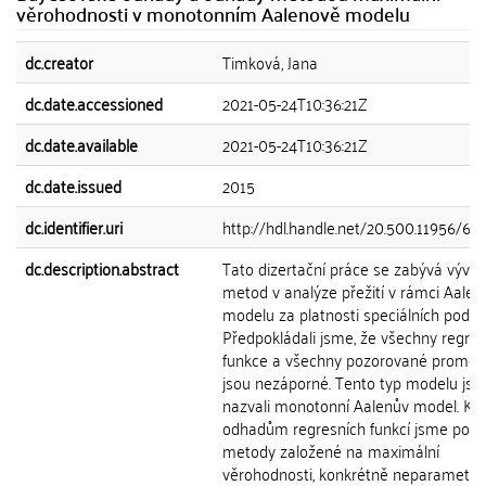
věrohodnosti v monotonním Aalenově modelu
dc.creator
Timková, Jana
dc.date.accessioned
2021-05-24T10:36:21Z
dc.date.available
2021-05-24T10:36:21Z
dc.date.issued
2015
dc.identifier.uri
http://hdl.handle.net/20.500.11956/67
dc.description.abstract
Tato dizertační práce se zabývá vývo
metod v analýze přežití v rámci Aale
modelu za platnosti speciálních podmí
Předpokládali jsme, že všechny regres
funkce a všechny pozorované promě
jsou nezáporné. Tento typ modelu js
nazvali monotonní Aalenův model. K
odhadům regresních funkcí jsme použi
metody založené na maximální
věrohodnosti, konkrétně neparametri