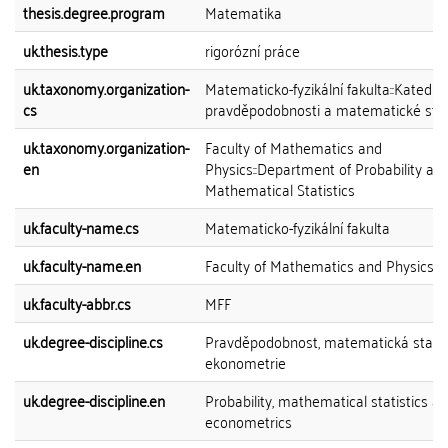
thesis.degree.program
Matematika
uk.thesis.type
rigorózní práce
uk.taxonomy.organization-
Matematicko-fyzikální fakulta::Katedra
cs
pravděpodobnosti a matematické stat
uk.taxonomy.organization-
Faculty of Mathematics and
en
Physics::Department of Probability an
Mathematical Statistics
uk.faculty-name.cs
Matematicko-fyzikální fakulta
uk.faculty-name.en
Faculty of Mathematics and Physics
uk.faculty-abbr.cs
MFF
uk.degree-discipline.cs
Pravděpodobnost, matematická statis
ekonometrie
uk.degree-discipline.en
Probability, mathematical statistics a
econometrics