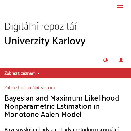
Přeskočit na obsah
Přepn
navig
Zobrazit záznam
Zobrazit minimální záznam
Bayesian and Maximum Likelihood
Nonparametric Estimation in
Monotone Aalen Model
Bayesovské odhady a odhady metodou maximální