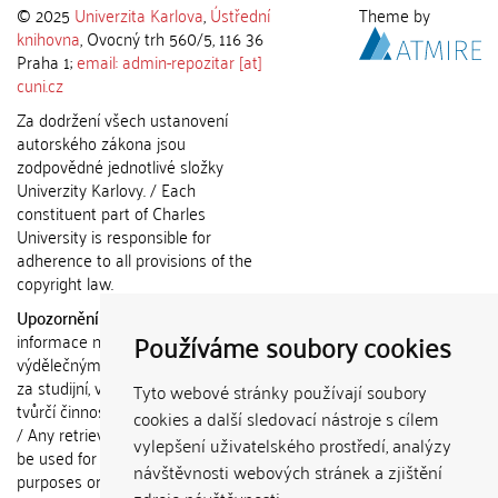
© 2025
Univerzita Karlova
,
Ústřední
Theme by
knihovna
, Ovocný trh 560/5, 116 36
Praha 1;
email: admin-repozitar [at]
cuni.cz
Za dodržení všech ustanovení
autorského zákona jsou
zodpovědné jednotlivé složky
Univerzity Karlovy. / Each
constituent part of Charles
University is responsible for
adherence to all provisions of the
copyright law.
Upozornění / Notice:
Získané
Používáme soubory cookies
informace nemohou být použity k
výdělečným účelům nebo vydávány
za studijní, vědeckou nebo jinou
Tyto webové stránky používají soubory
tvůrčí činnost jiné osoby než autora.
cookies a další sledovací nástroje s cílem
/ Any retrieved information shall not
vylepšení uživatelského prostředí, analýzy
be used for any commercial
návštěvnosti webových stránek a zjištění
purposes or claimed as results of