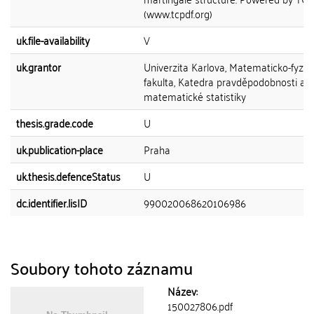
(www.tcpdf.org)
uk.file-availability
V
uk.grantor
Univerzita Karlova, Matematicko-fyziká
fakulta, Katedra pravděpodobnosti a
matematické statistiky
thesis.grade.code
U
uk.publication-place
Praha
uk.thesis.defenceStatus
U
dc.identifier.lisID
990020068620106986
Soubory tohoto záznamu
Název:
150027806.pdf