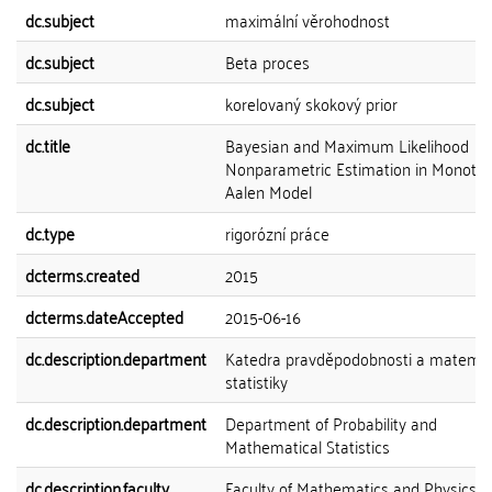
dc.subject
maximální věrohodnost
dc.subject
Beta proces
dc.subject
korelovaný skokový prior
dc.title
Bayesian and Maximum Likelihood
Nonparametric Estimation in Monoto
Aalen Model
dc.type
rigorózní práce
dcterms.created
2015
dcterms.dateAccepted
2015-06-16
dc.description.department
Katedra pravděpodobnosti a matemat
statistiky
dc.description.department
Department of Probability and
Mathematical Statistics
dc.description.faculty
Faculty of Mathematics and Physics