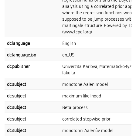
analysis using a correlated prior appr
where the regression functions were
supposed to be jump processes with 
martingale structure. Powered by TC
(www.tcpdf.org)
dc.language
English
dc.language.iso
en_US
dc.publisher
Univerzita Karlova, Matematicko-fyziká
fakulta
dc.subject
monotone Aalen model
dc.subject
maximum likelihood
dc.subject
Beta process
dc.subject
correlated stepwise prior
dc.subject
monotonní Aalenův model