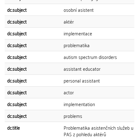
dc.subject
osobní asistent
dc.subject
aktér
dc.subject
implementace
dc.subject
problematika
dc.subject
autism spectrum disorders
dc.subject
assistant educator
dc.subject
personal assistant
dc.subject
actor
dc.subject
implementation
dc.subject
problems
dc.title
Problematika asistenčních služeb u ž
PAS z pohledu aktérů