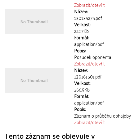
Zobrazit/
otevřít
Název:
130135275.pdf
Velikost:
222.7Kb
Formát:
application/pdf
Popis:
Posudek oponenta
Zobrazit/
otevřít
Název:
130161501.pdf
Velikost:
266.9Kb
Formát:
application/pdf
Popis:
Záznam o průběhu obhajoby
Zobrazit/
otevřít
Tento záznam se objevuje v