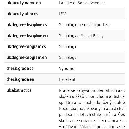
uk.faculty-name.en
Faculty of Social Sciences
uk.faculty-abbr.cs
FSV
uk.degree-discipline.cs
Sociologie a sociální politika
uk.degree-discipline.en
Sociology a Social Policy
uk.degree-program.cs
Sociologie
uk.degree-program.en
Sociology
thesis.grade.cs
Výborně
thesis.grade.en
Excellent
uk.abstract.cs
Práce se zabývá problematikou asist
služeb u žáků s poruchami autistické
spektra a to z pohledu různých aktérů
Počet diagnostikovaných autistických
posledních letech stále narůstá. Česk
školství se snaží o začleňování a kvalit
vzdělávání žáků se speciálními vzdělá