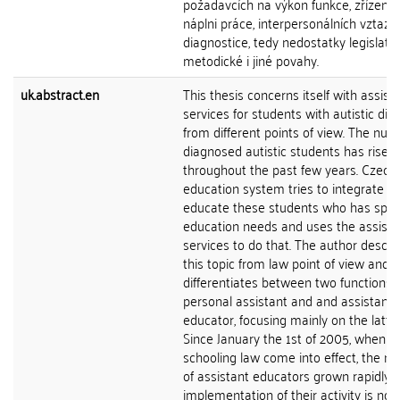
požadavcích na výkon funkce, zřízení f
náplni práce, interpersonálních vztazí
diagnostice, tedy nedostatky legislativn
metodické i jiné povahy.
uk.abstract.en
This thesis concerns itself with assist
services for students with autistic dis
from different points of view. The num
diagnosed autistic students has risen
throughout the past few years. Czech
education system tries to integrate a
educate these students who has spec
education needs and uses the assist
services to do that. The author descri
this topic from law point of view and
differentiates between two functions: 
personal assistant and and assistant
educator, focusing mainly on the latter
Since January the 1st of 2005, when 
schooling law come into effect, the n
of assistant educators grown rapidly, 
implementation of their activity is not