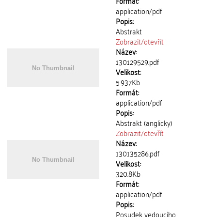
Formát:
application/pdf
Popis:
Abstrakt
Zobrazit/
otevřít
Název:
130129529.pdf
Velikost:
5.937Kb
Formát:
application/pdf
Popis:
Abstrakt (anglicky)
Zobrazit/
otevřít
Název:
130135286.pdf
Velikost:
320.8Kb
Formát:
application/pdf
Popis:
Posudek vedoucího