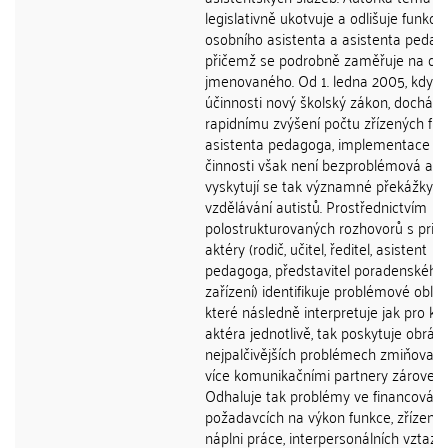
legislativně ukotvuje a odlišuje funkci
osobního asistenta a asistenta pedag
přičemž se podrobně zaměřuje na dr
jmenovaného. Od 1. ledna 2005, kdy n
účinnosti nový školský zákon, dochází 
rapidnímu zvýšení počtu zřízených fun
asistenta pedagoga, implementace jej
činnosti však není bezproblémová a
vyskytují se tak významné překážky v
vzdělávání autistů. Prostřednictvím
polostrukturovaných rozhovorů s prim
aktéry (rodič, učitel, ředitel, asistent
pedagoga, představitel poradenského
zařízení) identifikuje problémové oblast
které následně interpretuje jak pro k
aktéra jednotlivě, tak poskytuje obráze
nejpalčivějších problémech zmiňovan
více komunikačními partnery zároveň.
Odhaluje tak problémy ve financování,
požadavcích na výkon funkce, zřízení f
náplni práce, interpersonálních vztazí