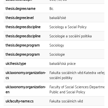
thesis.degree.name
Bc.
thesis.degree.level
bakalářské
thesis.degree.discipline
Sociology a Social Policy
thesis.degree.discipline
Sociologie a sociální politika
thesis.degree.program
Sociology
thesis.degree.program
Sociologie
uk.thesis.type
bakalářská práce
uk.taxonomy.organization-
Fakulta sociálních věd::Katedra veřejn
cs
sociální politiky
uk.taxonomy.organization-
Faculty of Social Sciences::Department
en
Public and Social Policy
uk.faculty-name.cs
Fakulta sociálních věd