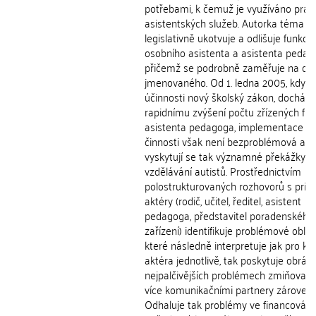
potřebami, k čemuž je využíváno práv
asistentských služeb. Autorka téma
legislativně ukotvuje a odlišuje funkci
osobního asistenta a asistenta pedag
přičemž se podrobně zaměřuje na dr
jmenovaného. Od 1. ledna 2005, kdy n
účinnosti nový školský zákon, dochází 
rapidnímu zvýšení počtu zřízených fun
asistenta pedagoga, implementace jej
činnosti však není bezproblémová a
vyskytují se tak významné překážky v
vzdělávání autistů. Prostřednictvím
polostrukturovaných rozhovorů s prim
aktéry (rodič, učitel, ředitel, asistent
pedagoga, představitel poradenského
zařízení) identifikuje problémové oblast
které následně interpretuje jak pro k
aktéra jednotlivě, tak poskytuje obráze
nejpalčivějších problémech zmiňovan
více komunikačními partnery zároveň.
Odhaluje tak problémy ve financování,