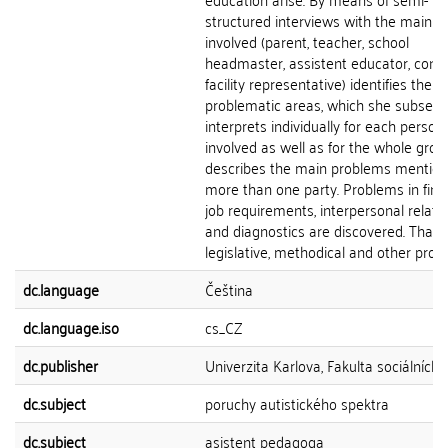
structured interviews with the main p
involved (parent, teacher, school
headmaster, assistent educator, consu
facility representative) identifies the
problematic areas, which she subsequ
interprets individually for each person
involved as well as for the whole gro
describes the main problems mentio
more than one party. Problems in fina
job requirements, interpersonal relati
and diagnostics are discovered. That i
legislative, methodical and other pro
dc.language
Čeština
dc.language.iso
cs_CZ
dc.publisher
Univerzita Karlova, Fakulta sociálních 
dc.subject
poruchy autistického spektra
dc.subject
asistent pedagoga