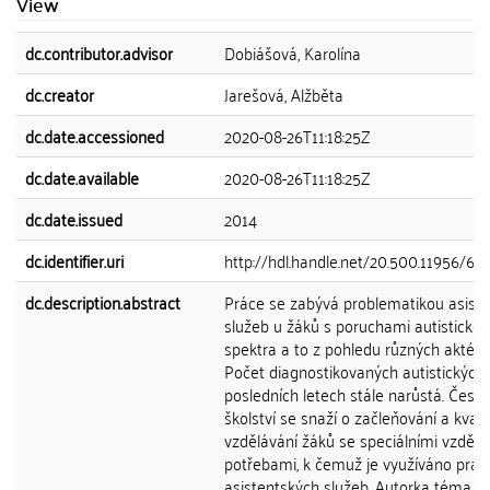
View
dc.contributor.advisor
Dobiášová, Karolína
dc.creator
Jarešová, Alžběta
dc.date.accessioned
2020-08-26T11:18:25Z
dc.date.available
2020-08-26T11:18:25Z
dc.date.issued
2014
dc.identifier.uri
http://hdl.handle.net/20.500.11956/67
dc.description.abstract
Práce se zabývá problematikou asist
služeb u žáků s poruchami autistické
spektra a to z pohledu různých aktérů
Počet diagnostikovaných autistických
posledních letech stále narůstá. Česk
školství se snaží o začleňování a kvalit
vzdělávání žáků se speciálními vzdělá
potřebami, k čemuž je využíváno práv
asistentských služeb. Autorka téma