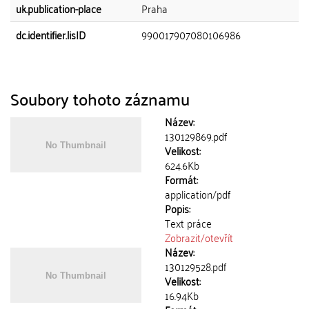
uk.publication-place
Praha
dc.identifier.lisID
990017907080106986
Soubory tohoto záznamu
Název:
130129869.pdf
Velikost:
624.6Kb
Formát:
application/pdf
Popis:
Text práce
Zobrazit/
otevřít
Název:
130129528.pdf
Velikost:
16.94Kb