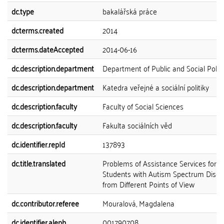
dc.type
bakalářská práce
dcterms.created
2014
dcterms.dateAccepted
2014-06-16
dc.description.department
Department of Public and Social Polic
dc.description.department
Katedra veřejné a sociální politiky
dc.description.faculty
Faculty of Social Sciences
dc.description.faculty
Fakulta sociálních věd
dc.identifier.repId
137893
dc.title.translated
Problems of Assistance Services for
Students with Autism Spectrum Disor
from Different Points of View
dc.contributor.referee
Mouralová, Magdalena
dc.identifier.aleph
001790708