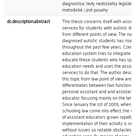
diagnostice, tedy nedostatky legislativn
metodické i jiné povahy.
dc.description.abstract
This thesis concerns itself with assist
services for students with autistic dis
from different points of view. The num
diagnosed autistic students has risen
throughout the past few years. Czech
education system tries to integrate a
educate these students who has spec
education needs and uses the assist
services to do that. The author descri
this topic from law point of view and
differentiates between two functions: 
personal assistant and and assistant
educator, focusing mainly on the latter
Since January the 1st of 2005, when 
schooling law come into effect, the n
of assistant educators grown rapidly, 
implementation of their activity is not
without issues so notable obstacles in
education arise. By means of semi-