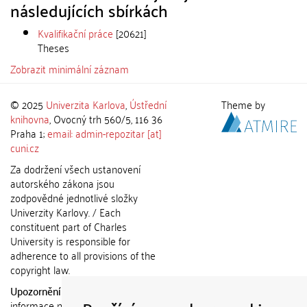
následujících sbírkách
Kvalifikační práce
[20621]
Theses
Zobrazit minimální záznam
© 2025
Univerzita Karlova
,
Ústřední
Theme by
knihovna
, Ovocný trh 560/5, 116 36
Praha 1;
email: admin-repozitar [at]
cuni.cz
Za dodržení všech ustanovení
autorského zákona jsou
zodpovědné jednotlivé složky
Univerzity Karlovy. / Each
constituent part of Charles
University is responsible for
adherence to all provisions of the
copyright law.
Upozornění / Notice:
Získané
informace nemohou být použity k