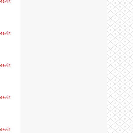
otevřít
otevřít
otevřít
otevřít
otevřít