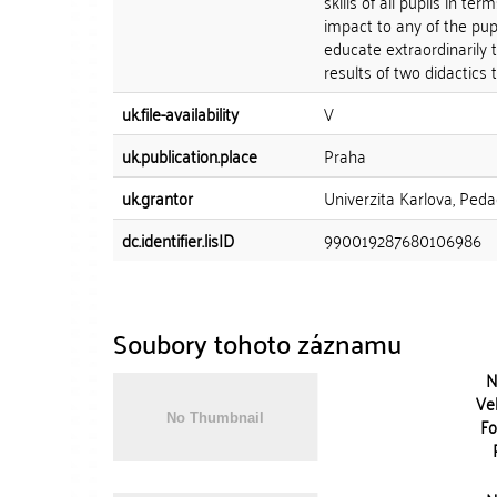
skills of all pupils in 
impact to any of the pup
educate extraordinarily 
results of two didactics t
uk.file-availability
V
uk.publication.place
Praha
uk.grantor
Univerzita Karlova, Peda
dc.identifier.lisID
990019287680106986
Soubory tohoto záznamu
N
Vel
Fo