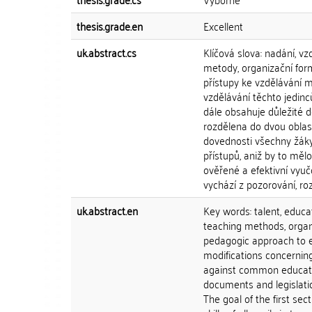
thesis.grade.en
Excellent
uk.abstract.cs
Klíčová slova: nadání, 
metody, organizační fo
přístupy ke vzdělávání 
vzdělávání těchto jedinc
dále obsahuje důležité d
rozdělena do dvou oblastí
dovednosti všechny žáky
přístupů, aniž by to měl
ověřené a efektivní vyu
vychází z pozorování, ro
uk.abstract.en
Key words: talent, educat
teaching methods, organi
pedagogic approach to ed
modifications concerning
against common educatio
documents and legislation
The goal of the first sect