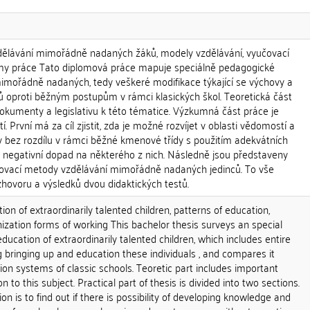
vzdělávání mimořádně nadaných žáků, modely vzdělávání, vyučovací
rmy práce Tato diplomová práce mapuje speciálně pedagogické
mimořádně nadaných, tedy veškeré modifikace týkající se výchovy a
ů oproti běžným postupům v rámci klasických škol. Teoretická část
okumenty a legislativu k této tématice. Výzkumná část práce je
. První má za cíl zjistit, zda je možné rozvíjet v oblasti vědomostí a
 bez rozdílu v rámci běžné kmenové třídy s použitím adekvátních
o negativní dopad na některého z nich. Následně jsou představeny
čovací metody vzdělávání mimořádně nadaných jedinců. To vše
zhovoru a výsledků dvou didaktických testů.
ion of extraordinarily talented children, patterns of education,
zation forms of working This bachelor thesis surveys an special
ucation of extraordinarily talented children, which includes entire
 bringing up and education these individuals , and compares it
n systems of classic schools. Teoretic part includes important
 to this subject. Practical part of thesis is divided into two sections.
ion is to find out if there is possibility of developing knowledge and