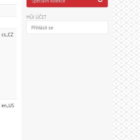
Speciální kolekce
MŮJ ÚČET
Přihlásit se
cs_CZ
en_US