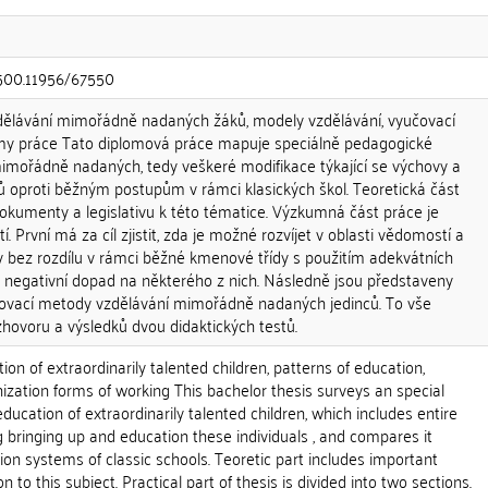
0.500.11956/67550
vzdělávání mimořádně nadaných žáků, modely vzdělávání, vyučovací
rmy práce Tato diplomová práce mapuje speciálně pedagogické
mimořádně nadaných, tedy veškeré modifikace týkající se výchovy a
ů oproti běžným postupům v rámci klasických škol. Teoretická část
okumenty a legislativu k této tématice. Výzkumná část práce je
. První má za cíl zjistit, zda je možné rozvíjet v oblasti vědomostí a
 bez rozdílu v rámci běžné kmenové třídy s použitím adekvátních
o negativní dopad na některého z nich. Následně jsou představeny
čovací metody vzdělávání mimořádně nadaných jedinců. To vše
zhovoru a výsledků dvou didaktických testů.
ion of extraordinarily talented children, patterns of education,
zation forms of working This bachelor thesis surveys an special
ucation of extraordinarily talented children, which includes entire
 bringing up and education these individuals , and compares it
n systems of classic schools. Teoretic part includes important
 to this subject. Practical part of thesis is divided into two sections.