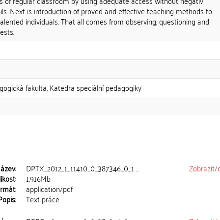
terms of regular classroom by using adequate access without negativ
ils. Next is introduction of proved and effective teaching methods to
talented individuals. That all comes from observing, questioning and
ests.
gogická fakulta, Katedra speciální pedagogiky
ázev:
DPTX_2012_1_11410_0_387346_0_1 ...
Zobrazit/
ikost:
1.916Mb
rmát:
application/pdf
Popis:
Text práce