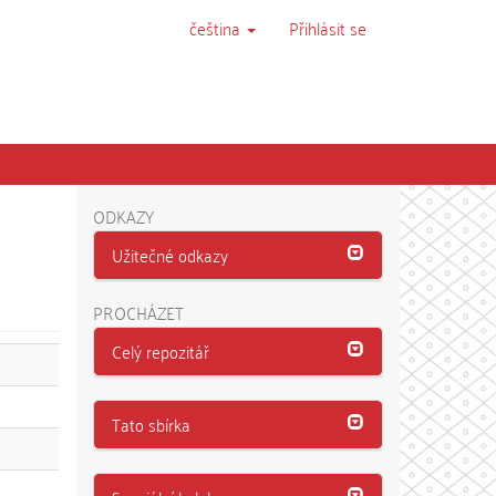
čeština
Přihlásit se
ODKAZY
Užitečné odkazy
PROCHÁZET
Celý repozitář
Tato sbírka