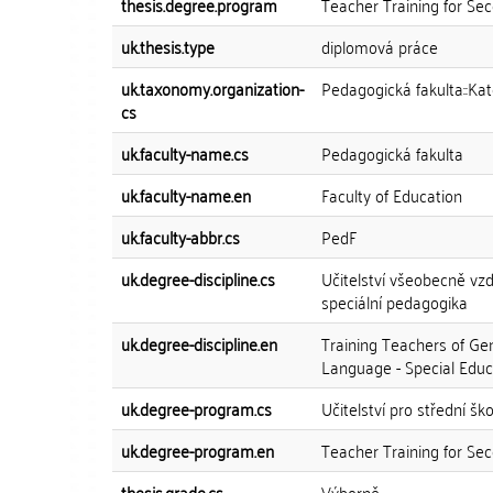
thesis.degree.program
Teacher Training for Se
uk.thesis.type
diplomová práce
uk.taxonomy.organization-
Pedagogická fakulta::Ka
cs
uk.faculty-name.cs
Pedagogická fakulta
uk.faculty-name.en
Faculty of Education
uk.faculty-abbr.cs
PedF
uk.degree-discipline.cs
Učitelství všeobecně vzd
speciální pedagogika
uk.degree-discipline.en
Training Teachers of Ge
Language - Special Educ
uk.degree-program.cs
Učitelství pro střední ško
uk.degree-program.en
Teacher Training for Se
thesis.grade.cs
Výborně