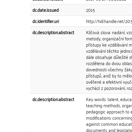
dc.date.issued
2015
dc.identifier.uri
http://hdl.handle.net/2
dc.description.abstract
Klíčová slova: nadání, 
metody, organizační fo
přístupy ke vzdělávání 
vzdělávání těchto jedinc
dále obsahuje důležité d
rozdělena do dvou oblastí
dovednosti všechny žáky
přístupů, aniž by to měl
ověřené a efektivní vyu
vychází z pozorování, ro
dc.description.abstract
Key words: talent, educat
teaching methods, organi
pedagogic approach to ed
modifications concerning
against common educatio
documents and legislation