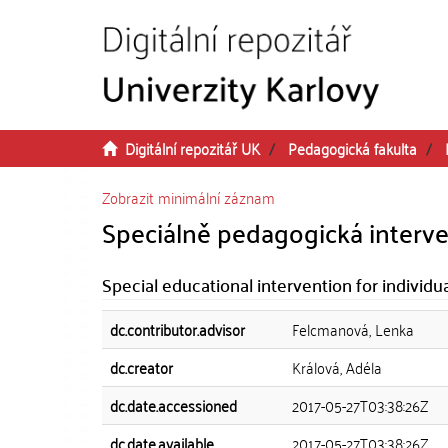
Přeskočit na obsah
Digitální repozitář UK
Pedagogická fakulta
Zobrazit minimální záznam
Speciálně pedagogická interv
Special educational intervention for individu
dc.contributor.advisor
Felcmanová, Lenka
dc.creator
Králová, Adéla
dc.date.accessioned
2017-05-27T03:38:26Z
dc.date.available
2017-05-27T03:38:26Z