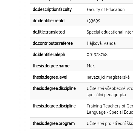
dc.description.faculty
Faculty of Education
dc.identifier.repId
133699
dc.title.translated
Special educational inte
dc.contributor.referee
Hájková, Vanda
dc.identifier.aleph
001928768
thesis.degree.name
Mgr.
thesis.degree.level
navazující magisterské
thesis.degree.discipline
Učitelství všeobecně vzd
speciální pedagogika
thesis.degree.discipline
Training Teachers of Ge
Language - Special Educ
thesis.degree.program
Učitelství pro střední ško