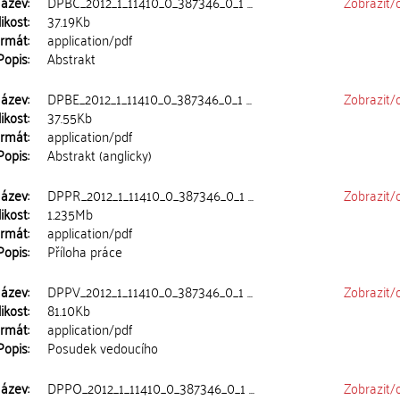
ázev:
DPBC_2012_1_11410_0_387346_0_1 ...
Zobrazit/
ikost:
37.19Kb
rmát:
application/pdf
Popis:
Abstrakt
ázev:
DPBE_2012_1_11410_0_387346_0_1 ...
Zobrazit/
ikost:
37.55Kb
rmát:
application/pdf
Popis:
Abstrakt (anglicky)
ázev:
DPPR_2012_1_11410_0_387346_0_1 ...
Zobrazit/
ikost:
1.235Mb
rmát:
application/pdf
Popis:
Příloha práce
ázev:
DPPV_2012_1_11410_0_387346_0_1 ...
Zobrazit/
ikost:
81.10Kb
rmát:
application/pdf
Popis:
Posudek vedoucího
ázev:
DPPO_2012_1_11410_0_387346_0_1 ...
Zobrazit/