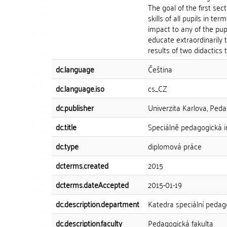
The goal of the first sect
skills of all pupils in 
impact to any of the pup
educate extraordinarily 
results of two didactics t
dc.language
Čeština
dc.language.iso
cs_CZ
dc.publisher
Univerzita Karlova, Peda
dc.title
Speciálně pedagogická 
dc.type
diplomová práce
dcterms.created
2015
dcterms.dateAccepted
2015-01-19
dc.description.department
Katedra speciální pedag
dc.description.faculty
Pedagogická fakulta