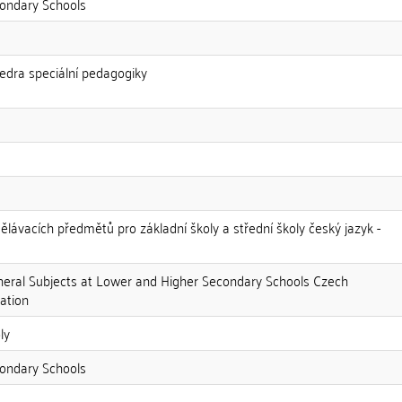
condary Schools
tedra speciální pedagogiky
ělávacích předmětů pro základní školy a střední školy český jazyk -
neral Subjects at Lower and Higher Secondary Schools Czech
ation
ly
condary Schools