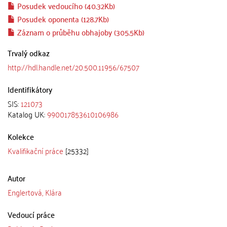
Posudek vedoucího (40.32Kb)
Posudek oponenta (128.7Kb)
Záznam o průběhu obhajoby (305.5Kb)
Trvalý odkaz
http://hdl.handle.net/20.500.11956/67507
Identifikátory
SIS:
121073
Katalog UK:
990017853610106986
Kolekce
Kvalifikační práce
[25332]
Autor
Englertová, Klára
Vedoucí práce