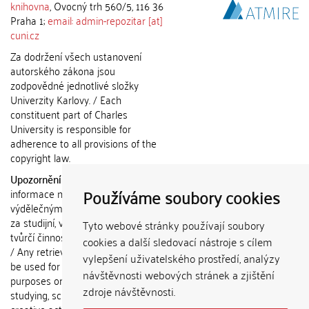
knihovna
, Ovocný trh 560/5, 116 36
Praha 1;
email: admin-repozitar [at]
cuni.cz
Za dodržení všech ustanovení
autorského zákona jsou
zodpovědné jednotlivé složky
Univerzity Karlovy. / Each
constituent part of Charles
University is responsible for
adherence to all provisions of the
copyright law.
Upozornění / Notice:
Získané
Používáme soubory cookies
informace nemohou být použity k
výdělečným účelům nebo vydávány
za studijní, vědeckou nebo jinou
Tyto webové stránky používají soubory
tvůrčí činnost jiné osoby než autora.
cookies a další sledovací nástroje s cílem
/ Any retrieved information shall not
vylepšení uživatelského prostředí, analýzy
be used for any commercial
návštěvnosti webových stránek a zjištění
purposes or claimed as results of
zdroje návštěvnosti.
studying, scientific or any other