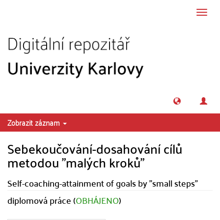
Přeskočit na obsah
Přepn
navig
Zobrazit záznam
Sebekoučování-dosahování cílů
metodou "malých kroků"
Self-coaching-attainment of goals by "small steps"
diplomová práce (
OBHÁJENO
)