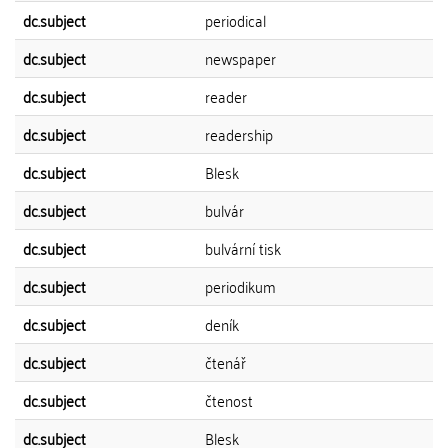
dc.subject
periodical
dc.subject
newspaper
dc.subject
reader
dc.subject
readership
dc.subject
Blesk
dc.subject
bulvár
dc.subject
bulvární tisk
dc.subject
periodikum
dc.subject
deník
dc.subject
čtenář
dc.subject
čtenost
dc.subject
Blesk