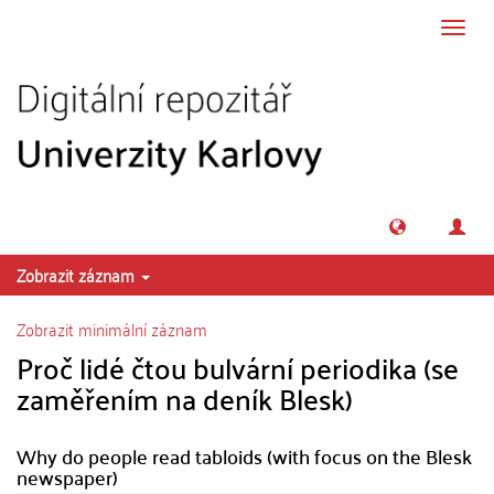
Přeskočit na obsah
Přepn
navig
Zobrazit záznam
Zobrazit minimální záznam
Proč lidé čtou bulvární periodika (se
zaměřením na deník Blesk)
Why do people read tabloids (with focus on the Blesk
newspaper)