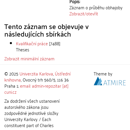
Popis:
Záznam o průběhu obhajoby
Zobrazit/
otevřít
Tento záznam se objevuje v
následujících sbírkách
Kvalifikační práce
[7488]
Theses
Zobrazit minimální záznam
© 2025
Univerzita Karlova
,
Ústřední
Theme by
knihovna
, Ovocný trh 560/5, 116 36
Praha 1;
email: admin-repozitar [at]
cuni.cz
Za dodržení všech ustanovení
autorského zákona jsou
zodpovědné jednotlivé složky
Univerzity Karlovy. / Each
constituent part of Charles