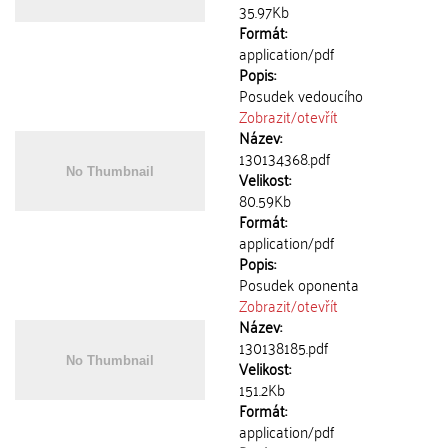
35.97Kb
Formát:
application/pdf
Popis:
Posudek vedoucího
Zobrazit/
otevřít
Název:
130134368.pdf
Velikost:
80.59Kb
Formát:
application/pdf
Popis:
Posudek oponenta
Zobrazit/
otevřít
Název:
130138185.pdf
Velikost:
151.2Kb
Formát:
application/pdf