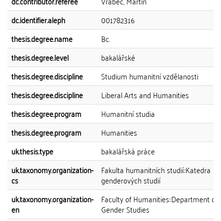
dc.contributor.referee
Vrabec, Martin
dc.identifier.aleph
001782316
thesis.degree.name
Bc.
thesis.degree.level
bakalářské
thesis.degree.discipline
Studium humanitní vzdělanosti
thesis.degree.discipline
Liberal Arts and Humanities
thesis.degree.program
Humanitní studia
thesis.degree.program
Humanities
uk.thesis.type
bakalářská práce
uk.taxonomy.organization-
Fakulta humanitních studií::Katedra
cs
genderových studií
uk.taxonomy.organization-
Faculty of Humanities::Department of
en
Gender Studies