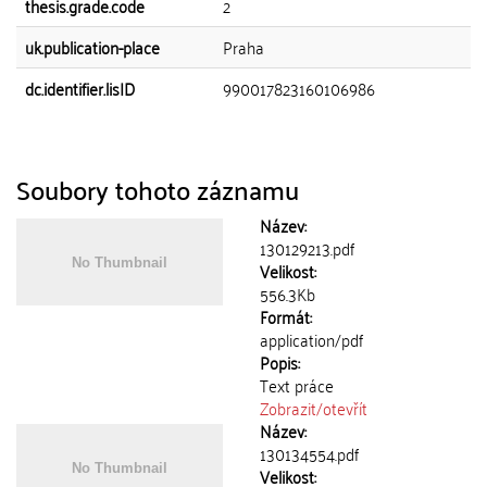
thesis.grade.code
2
uk.publication-place
Praha
dc.identifier.lisID
990017823160106986
Soubory tohoto záznamu
Název:
130129213.pdf
Velikost:
556.3Kb
Formát:
application/pdf
Popis:
Text práce
Zobrazit/
otevřít
Název:
130134554.pdf
Velikost: