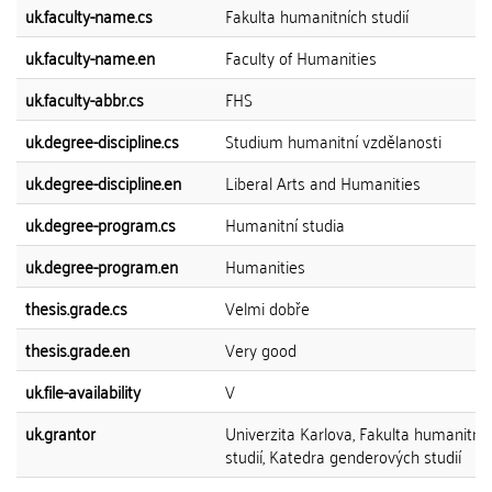
uk.faculty-name.cs
Fakulta humanitních studií
uk.faculty-name.en
Faculty of Humanities
uk.faculty-abbr.cs
FHS
uk.degree-discipline.cs
Studium humanitní vzdělanosti
uk.degree-discipline.en
Liberal Arts and Humanities
uk.degree-program.cs
Humanitní studia
uk.degree-program.en
Humanities
thesis.grade.cs
Velmi dobře
thesis.grade.en
Very good
uk.file-availability
V
uk.grantor
Univerzita Karlova, Fakulta humanitní
studií, Katedra genderových studií