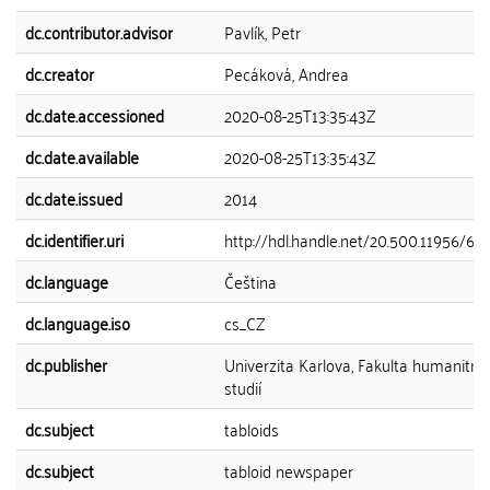
dc.contributor.advisor
Pavlík, Petr
dc.creator
Pecáková, Andrea
dc.date.accessioned
2020-08-25T13:35:43Z
dc.date.available
2020-08-25T13:35:43Z
dc.date.issued
2014
dc.identifier.uri
http://hdl.handle.net/20.500.11956/67
dc.language
Čeština
dc.language.iso
cs_CZ
dc.publisher
Univerzita Karlova, Fakulta humanitní
studií
dc.subject
tabloids
dc.subject
tabloid newspaper