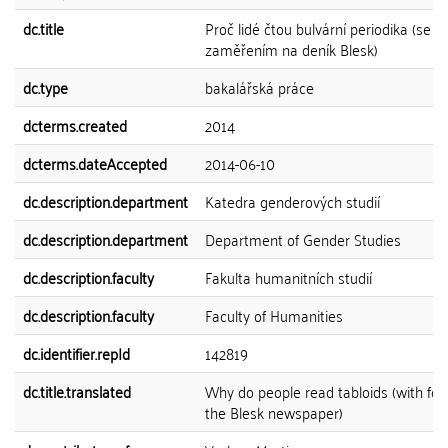
dc.title
Proč lidé čtou bulvární periodika (se
zaměřením na deník Blesk)
dc.type
bakalářská práce
dcterms.created
2014
dcterms.dateAccepted
2014-06-10
dc.description.department
Katedra genderových studií
dc.description.department
Department of Gender Studies
dc.description.faculty
Fakulta humanitních studií
dc.description.faculty
Faculty of Humanities
dc.identifier.repId
142819
dc.title.translated
Why do people read tabloids (with fo
the Blesk newspaper)