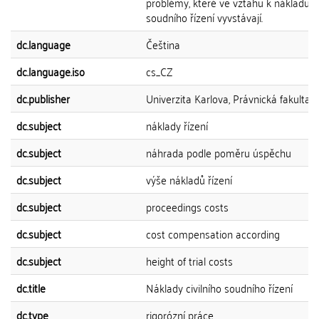
problémy, které ve vztahu k nákladům
soudního řízení vyvstávají.
dc.language
Čeština
dc.language.iso
cs_CZ
dc.publisher
Univerzita Karlova, Právnická fakulta
dc.subject
náklady řízení
dc.subject
náhrada podle poměru úspěchu
dc.subject
výše nákladů řízení
dc.subject
proceedings costs
dc.subject
cost compensation according
dc.subject
height of trial costs
dc.title
Náklady civilního soudního řízení
dc.type
rigorózní práce