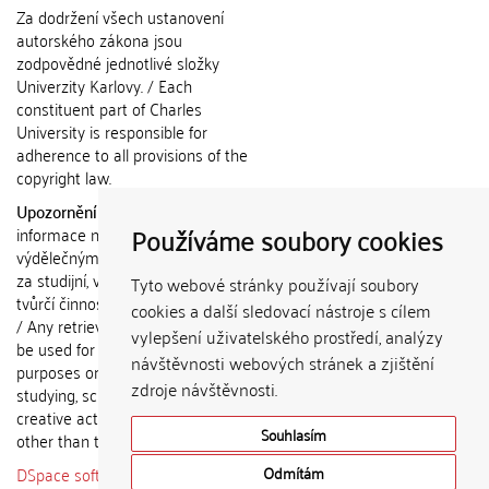
Za dodržení všech ustanovení
autorského zákona jsou
zodpovědné jednotlivé složky
Univerzity Karlovy. / Each
constituent part of Charles
University is responsible for
adherence to all provisions of the
copyright law.
Upozornění / Notice:
Získané
Používáme soubory cookies
informace nemohou být použity k
výdělečným účelům nebo vydávány
za studijní, vědeckou nebo jinou
Tyto webové stránky používají soubory
tvůrčí činnost jiné osoby než autora.
cookies a další sledovací nástroje s cílem
/ Any retrieved information shall not
vylepšení uživatelského prostředí, analýzy
be used for any commercial
návštěvnosti webových stránek a zjištění
purposes or claimed as results of
zdroje návštěvnosti.
studying, scientific or any other
creative activities of any person
Souhlasím
other than the author.
DSpace software
copyright © 2002-
Odmítám