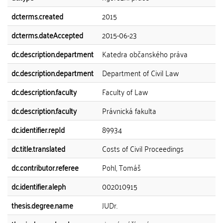
dcterms.created
2015
dcterms.dateAccepted
2015-06-23
dc.description.department
Katedra občanského práva
dc.description.department
Department of Civil Law
dc.description.faculty
Faculty of Law
dc.description.faculty
Právnická fakulta
dc.identifier.repId
89934
dc.title.translated
Costs of Civil Proceedings
dc.contributor.referee
Pohl, Tomáš
dc.identifier.aleph
002010915
thesis.degree.name
JUDr.