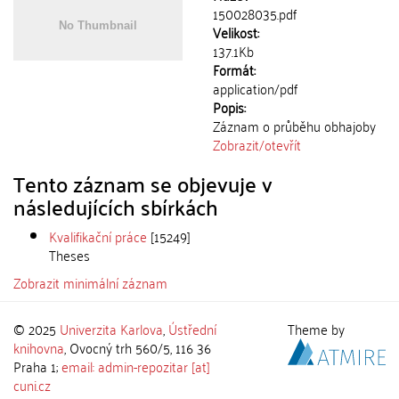
150028035.pdf
Velikost:
137.1Kb
Formát:
application/pdf
Popis:
Záznam o průběhu obhajoby
Zobrazit/
otevřít
Tento záznam se objevuje v
následujících sbírkách
Kvalifikační práce
[15249]
Theses
Zobrazit minimální záznam
© 2025
Univerzita Karlova
,
Ústřední
Theme by
knihovna
, Ovocný trh 560/5, 116 36
Praha 1;
email: admin-repozitar [at]
cuni.cz