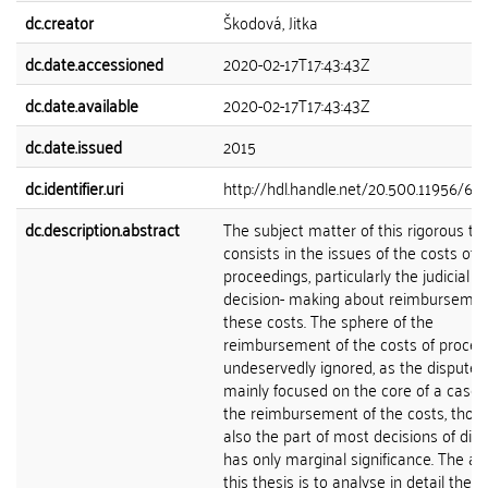
dc.creator
Škodová, Jitka
dc.date.accessioned
2020-02-17T17:43:43Z
dc.date.available
2020-02-17T17:43:43Z
dc.date.issued
2015
dc.identifier.uri
http://hdl.handle.net/20.500.11956/66
dc.description.abstract
The subject matter of this rigorous th
consists in the issues of the costs of ci
proceedings, particularly the judicial
decision- making about reimbursemen
these costs. The sphere of the
reimbursement of the costs of procee
undeservedly ignored, as the disputes
mainly focused on the core of a case,
the reimbursement of the costs, though
also the part of most decisions of disp
has only marginal significance. The ai
this thesis is to analyse in detail the i