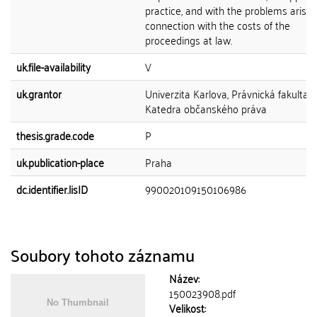
practice, and with the problems arisin
connection with the costs of the
proceedings at law.
uk.file-availability
V
uk.grantor
Univerzita Karlova, Právnická fakulta,
Katedra občanského práva
thesis.grade.code
P
uk.publication-place
Praha
dc.identifier.lisID
990020109150106986
Soubory tohoto záznamu
Název:
150023908.pdf
Velikost: