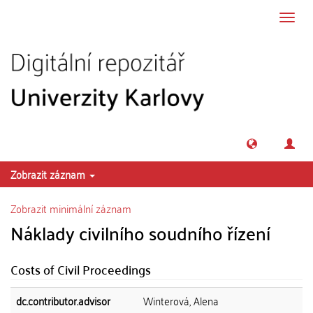
Přeskočit na obsah
Přepn
navig
Zobrazit záznam
Zobrazit minimální záznam
Náklady civilního soudního řízení
Costs of Civil Proceedings
dc.contributor.advisor
Winterová, Alena