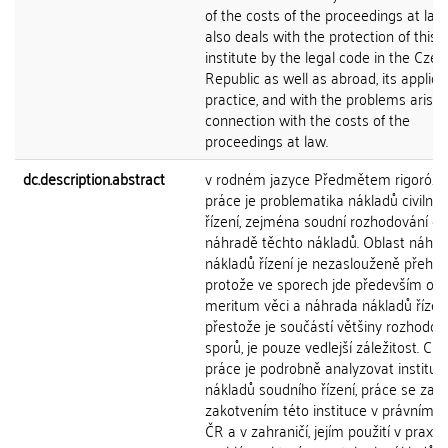
of the costs of the proceedings at law,
also deals with the protection of this
institute by the legal code in the Czec
Republic as well as abroad, its applica
practice, and with the problems arisin
connection with the costs of the
proceedings at law.
dc.description.abstract
v rodném jazyce Předmětem rigorózn
práce je problematika nákladů civilníh
řízení, zejména soudní rozhodování o
náhradě těchto nákladů. Oblast náhra
nákladů řízení je nezaslouženě přehlíž
protože ve sporech jde především o
meritum věci a náhrada nákladů řízení
přestože je součástí většiny rozhodov
sporů, je pouze vedlejší záležitost. Cíl
práce je podrobně analyzovat institut
nákladů soudního řízení, práce se zabý
zakotvením této instituce v právním ř
ČR a v zahraničí, jejím použití v praxi a