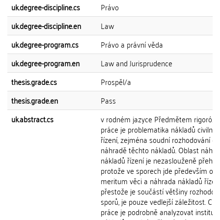
uk.degree-discipline.cs
Právo
uk.degree-discipline.en
Law
uk.degree-program.cs
Právo a právní věda
uk.degree-program.en
Law and Jurisprudence
thesis.grade.cs
Prospěl/a
thesis.grade.en
Pass
uk.abstract.cs
v rodném jazyce Předmětem rigorózn
práce je problematika nákladů civilníh
řízení, zejména soudní rozhodování o
náhradě těchto nákladů. Oblast náhra
nákladů řízení je nezaslouženě přehlíž
protože ve sporech jde především o
meritum věci a náhrada nákladů řízení
přestože je součástí většiny rozhodov
sporů, je pouze vedlejší záležitost. Cíl
práce je podrobně analyzovat institut