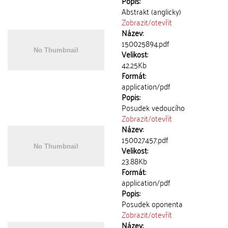
Popis:
Abstrakt (anglicky)
Zobrazit/
otevřít
Název:
150025894.pdf
Velikost:
42.25Kb
Formát:
application/pdf
Popis:
Posudek vedoucího
Zobrazit/
otevřít
Název:
150027457.pdf
Velikost:
23.88Kb
Formát:
application/pdf
Popis:
Posudek oponenta
Zobrazit/
otevřít
Název: