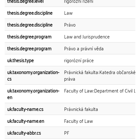
thesis.degree.level
rigorózní řízení
thesis.degree.discipline
Law
thesis.degree.discipline
Právo
thesis.degree.program
Law and Jurisprudence
thesis.degree.program
Právo a právní věda
uk.thesis.type
rigorózní práce
uk.taxonomy.organization-
Právnická fakulta::Katedra občanskéh
cs
práva
uk.taxonomy.organization-
Faculty of Law::Department of Civil L
en
uk.faculty-name.cs
Právnická fakulta
uk.faculty-name.en
Faculty of Law
uk.faculty-abbr.cs
PF