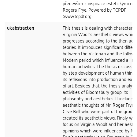
především z inspirace estetickými ná
Rogera Frye. Powered by TCPDF
(www.tcpdf.org)
uk.abstract.en
This thesis is dealing with characterist
Virginia Woolf's aesthetic views which
progresses according to the then aest
teories. It introduces significant differ
between the Victorian and the followi
Modern period which influenced all ar
human activities. The thesis discusse
by step development of human thinki
its reflexions into production and exp
of art. Besides that, the thesis analyse
activities of Bloomsbury group, its
philosophy and aesthetics. It includes
aesthetic thoughts of Mr. Roger Frye 
Clive Bell who were part of the group
created its aesthetic views. Finaly we w
focus on Virginia Woolf and her aesthe
opinions which were influenced by Mr
Frye's aesthetic views. Powered by T