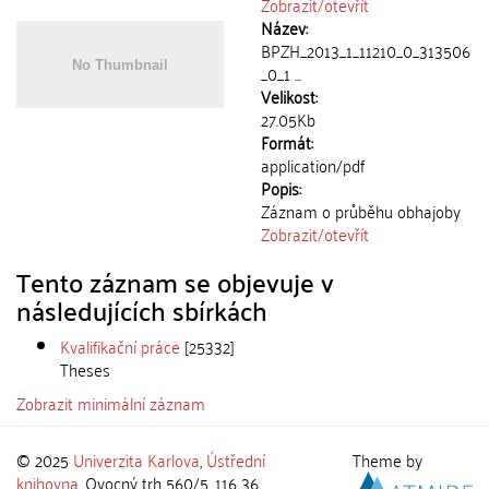
Zobrazit/
otevřít
Název:
BPZH_2013_1_11210_0_313506
_0_1 ...
Velikost:
27.05Kb
Formát:
application/pdf
Popis:
Záznam o průběhu obhajoby
Zobrazit/
otevřít
Tento záznam se objevuje v
následujících sbírkách
Kvalifikační práce
[25332]
Theses
Zobrazit minimální záznam
© 2025
Univerzita Karlova
,
Ústřední
Theme by
knihovna
, Ovocný trh 560/5, 116 36