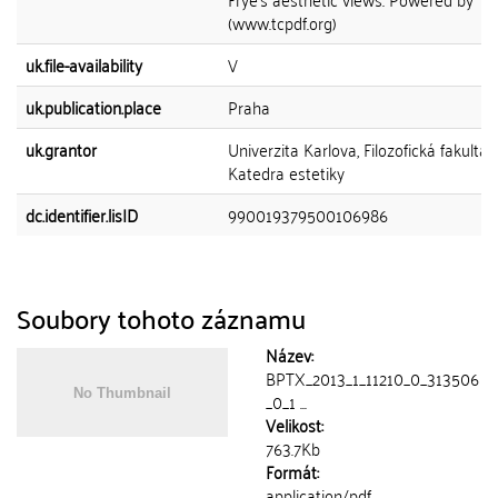
(www.tcpdf.org)
uk.file-availability
V
uk.publication.place
Praha
uk.grantor
Univerzita Karlova, Filozofická fakulta,
Katedra estetiky
dc.identifier.lisID
990019379500106986
Soubory tohoto záznamu
Název:
BPTX_2013_1_11210_0_313506
_0_1 ...
Velikost:
763.7Kb
Formát:
application/pdf