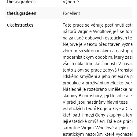
thesis.grade.cs
Výborně
thesis.grade.en
Excellent
uk.abstract.cs
Tato práce se věnuje postihnutí estet
názorů Virginie Woolfové, jež se form
na základě dobových estetických teorií
Nejprve je v textu představen význa
zlom mezi viktoriánským a nastupujíc
modernistickým obdobím, který zasáh
všech oblastí lidské činnosti. V návazn
tento zlom se práce zabývá transform
lidského smýšlení a jeho reflexí na poli
produkce a prožívání umělecké tvorby
Následně je rozebráno umělecké hnut
skupiny Bloomsbury, její filosofie a este
V práci jsou nastíněny hlavní teze
estetických teorií Rogera Frye a Cliva B
kteří patřili mezi členy skupiny a formo
její estetické smýšlení. Dále se práce 
samotné Virginii Woolfové a jejím
estetickým názorům, které vycházely