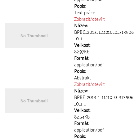
Popis:
Text práce
Zobrazit/
otevřít
Název:
BPBC_2013_1_11210_0_313506
_0_1 ...
Velikost:
82.97Kb
Formát:
application/pdf
Popis:
Abstrakt
Zobrazit/
otevřít
Název:
BPBE_2013_1_11210_0_313506
_0_1 ...
Velikost:
82.54Kb
Formát:
application/pdf
Popis: