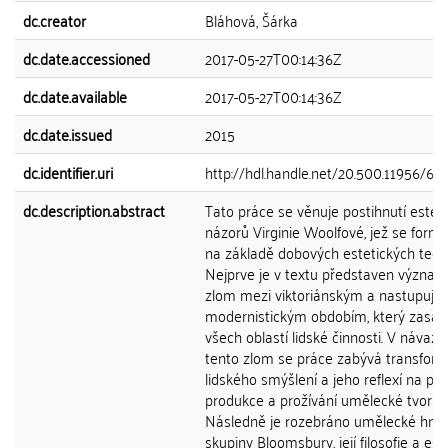
dc.creator
Bláhová, Šárka
dc.date.accessioned
2017-05-27T00:14:36Z
dc.date.available
2017-05-27T00:14:36Z
dc.date.issued
2015
dc.identifier.uri
http://hdl.handle.net/20.500.11956/66
dc.description.abstract
Tato práce se věnuje postihnutí estet
názorů Virginie Woolfové, jež se form
na základě dobových estetických teorií
Nejprve je v textu představen význa
zlom mezi viktoriánským a nastupujíc
modernistickým obdobím, který zasáh
všech oblastí lidské činnosti. V návazn
tento zlom se práce zabývá transform
lidského smýšlení a jeho reflexí na poli
produkce a prožívání umělecké tvorby
Následně je rozebráno umělecké hnut
skupiny Bloomsbury, její filosofie a este