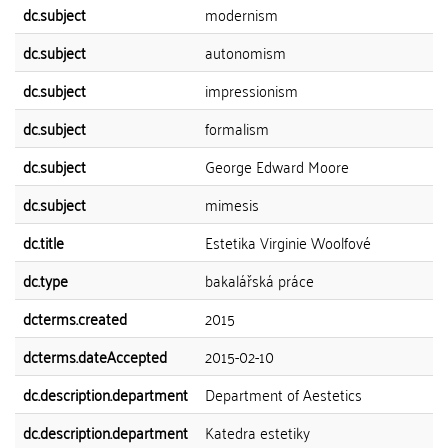
dc.subject
modernism
dc.subject
autonomism
dc.subject
impressionism
dc.subject
formalism
dc.subject
George Edward Moore
dc.subject
mimesis
dc.title
Estetika Virginie Woolfové
dc.type
bakalářská práce
dcterms.created
2015
dcterms.dateAccepted
2015-02-10
dc.description.department
Department of Aestetics
dc.description.department
Katedra estetiky