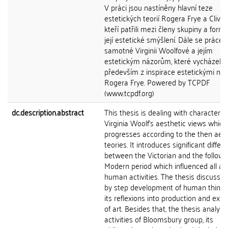
V práci jsou nastíněny hlavní teze
estetických teorií Rogera Frye a Cliva B
kteří patřili mezi členy skupiny a formo
její estetické smýšlení. Dále se práce 
samotné Virginii Woolfové a jejím
estetickým názorům, které vycházely
především z inspirace estetickými ná
Rogera Frye. Powered by TCPDF
(www.tcpdf.org)
dc.description.abstract
This thesis is dealing with characterist
Virginia Woolf's aesthetic views which
progresses according to the then aest
teories. It introduces significant differ
between the Victorian and the followi
Modern period which influenced all ar
human activities. The thesis discusse
by step development of human thinki
its reflexions into production and exp
of art. Besides that, the thesis analyse
activities of Bloomsbury group, its