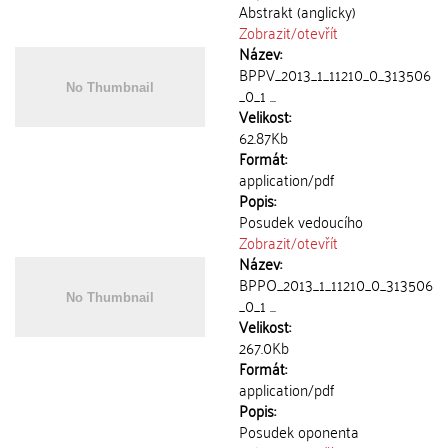
Abstrakt (anglicky)
Zobrazit/
otevřít
Název:
BPPV_2013_1_11210_0_313506
_0_1 ...
Velikost:
62.87Kb
Formát:
application/pdf
Popis:
Posudek vedoucího
Zobrazit/
otevřít
Název:
BPPO_2013_1_11210_0_313506
_0_1 ...
Velikost:
267.0Kb
Formát:
application/pdf
Popis:
Posudek oponenta