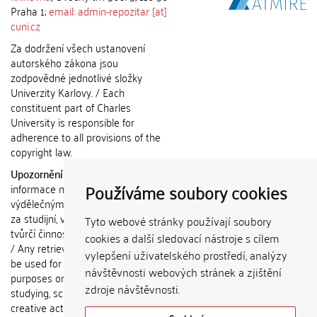
Praha 1;
email: admin-repozitar [at]
cuni.cz
Za dodržení všech ustanovení
autorského zákona jsou
zodpovědné jednotlivé složky
Univerzity Karlovy. / Each
constituent part of Charles
University is responsible for
adherence to all provisions of the
copyright law.
Upozornění / Notice:
Získané
Používáme soubory cookies
informace nemohou být použity k
výdělečným účelům nebo vydávány
za studijní, vědeckou nebo jinou
Tyto webové stránky používají soubory
tvůrčí činnost jiné osoby než autora.
cookies a další sledovací nástroje s cílem
/ Any retrieved information shall not
vylepšení uživatelského prostředí, analýzy
be used for any commercial
návštěvnosti webových stránek a zjištění
purposes or claimed as results of
zdroje návštěvnosti.
studying, scientific or any other
creative activities of any person