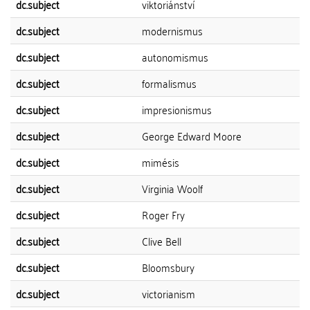
dc.subject
viktoriánství
dc.subject
modernismus
dc.subject
autonomismus
dc.subject
formalismus
dc.subject
impresionismus
dc.subject
George Edward Moore
dc.subject
mimésis
dc.subject
Virginia Woolf
dc.subject
Roger Fry
dc.subject
Clive Bell
dc.subject
Bloomsbury
dc.subject
victorianism