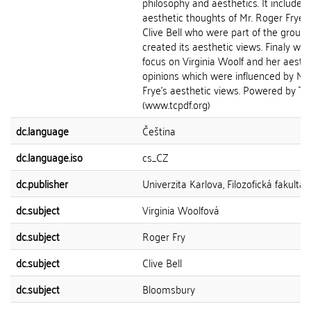
philosophy and aesthetics. It includes
aesthetic thoughts of Mr. Roger Frye 
Clive Bell who were part of the group
created its aesthetic views. Finaly we w
focus on Virginia Woolf and her aesthe
opinions which were influenced by Mr
Frye's aesthetic views. Powered by T
(www.tcpdf.org)
dc.language
Čeština
dc.language.iso
cs_CZ
dc.publisher
Univerzita Karlova, Filozofická fakulta
dc.subject
Virginia Woolfová
dc.subject
Roger Fry
dc.subject
Clive Bell
dc.subject
Bloomsbury