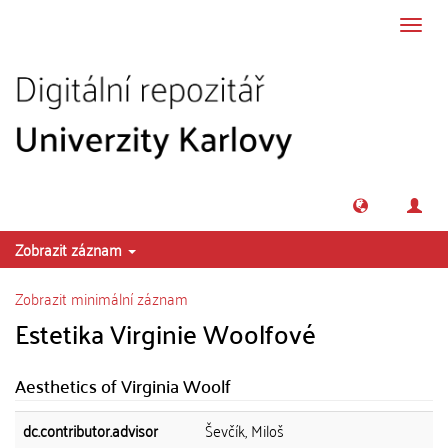
Přeskočit na obsah
Přepn
navig
Zobrazit záznam
Zobrazit minimální záznam
Estetika Virginie Woolfové
Aesthetics of Virginia Woolf
dc.contributor.advisor
Ševčík, Miloš