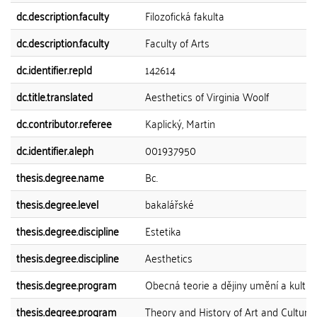
dc.description.faculty
Filozofická fakulta
dc.description.faculty
Faculty of Arts
dc.identifier.repId
142614
dc.title.translated
Aesthetics of Virginia Woolf
dc.contributor.referee
Kaplický, Martin
dc.identifier.aleph
001937950
thesis.degree.name
Bc.
thesis.degree.level
bakalářské
thesis.degree.discipline
Estetika
thesis.degree.discipline
Aesthetics
thesis.degree.program
Obecná teorie a dějiny umění a kultur
thesis.degree.program
Theory and History of Art and Culture