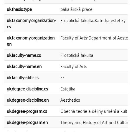
uk.thesis.type
bakalářská práce
uk.taxonomy.organization-
Filozofická fakulta::Katedra estetiky
cs
uk.taxonomy.organization-
Faculty of Arts::Department of Aesteti
en
uk.faculty-name.cs
Filozofická fakulta
uk.faculty-name.en
Faculty of Arts
uk.faculty-abbr.cs
FF
uk.degree-discipline.cs
Estetika
uk.degree-discipline.en
Aesthetics
uk.degree-program.cs
Obecná teorie a dějiny umění a kultur
uk.degree-program.en
Theory and History of Art and Culture