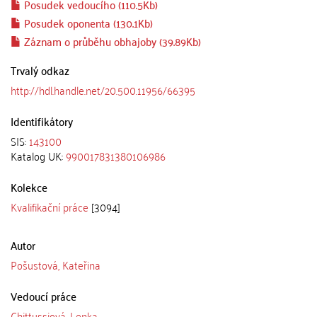
Posudek vedoucího (110.5Kb)
Posudek oponenta (130.1Kb)
Záznam o průběhu obhajoby (39.89Kb)
Trvalý odkaz
http://hdl.handle.net/20.500.11956/66395
Identifikátory
SIS:
143100
Katalog UK:
990017831380106986
Kolekce
Kvalifikační práce
[3094]
Autor
Pošustová, Kateřina
Vedoucí práce
Chittussiová, Lenka