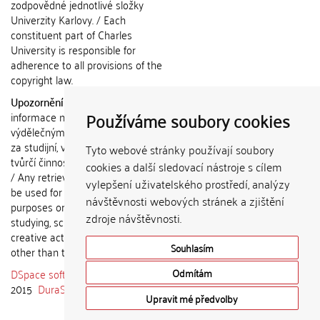
zodpovědné jednotlivé složky
Univerzity Karlovy. / Each
constituent part of Charles
University is responsible for
adherence to all provisions of the
copyright law.
Upozornění / Notice:
Získané
Používáme soubory cookies
informace nemohou být použity k
výdělečným účelům nebo vydávány
za studijní, vědeckou nebo jinou
Tyto webové stránky používají soubory
tvůrčí činnost jiné osoby než autora.
cookies a další sledovací nástroje s cílem
/ Any retrieved information shall not
vylepšení uživatelského prostředí, analýzy
be used for any commercial
návštěvnosti webových stránek a zjištění
purposes or claimed as results of
zdroje návštěvnosti.
studying, scientific or any other
creative activities of any person
Souhlasím
other than the author.
DSpace software
copyright © 2002-
Odmítám
2015
DuraSpace
Upravit mé předvolby