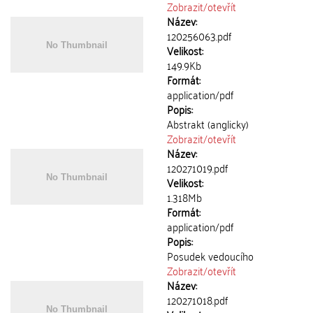
Zobrazit/
otevřít
Název:
120256063.pdf
Velikost:
149.9Kb
Formát:
application/pdf
Popis:
Abstrakt (anglicky)
Zobrazit/
otevřít
Název:
120271019.pdf
Velikost:
1.318Mb
Formát:
application/pdf
Popis:
Posudek vedoucího
Zobrazit/
otevřít
Název:
120271018.pdf