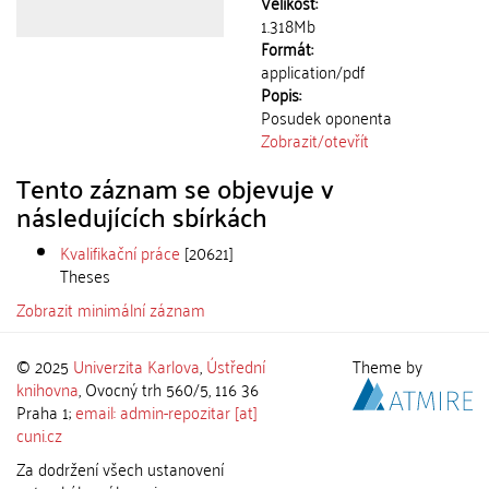
Velikost:
1.318Mb
Formát:
application/pdf
Popis:
Posudek oponenta
Zobrazit/
otevřít
Tento záznam se objevuje v
následujících sbírkách
Kvalifikační práce
[20621]
Theses
Zobrazit minimální záznam
© 2025
Univerzita Karlova
,
Ústřední
Theme by
knihovna
, Ovocný trh 560/5, 116 36
Praha 1;
email: admin-repozitar [at]
cuni.cz
Za dodržení všech ustanovení