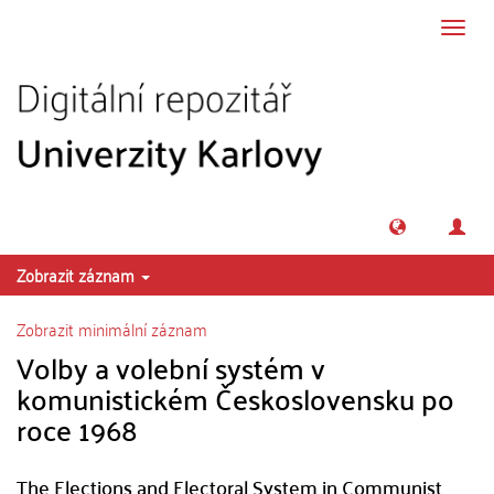
Přeskočit na obsah
Přepn
navig
Zobrazit záznam
Zobrazit minimální záznam
Volby a volební systém v
komunistickém Československu po
roce 1968
The Elections and Electoral System in Communist