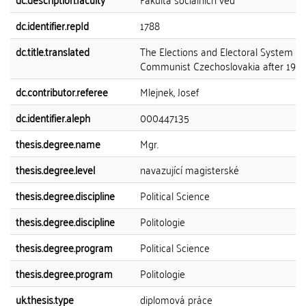
dc.identifier.repId
1788
dc.title.translated
The Elections and Electoral System in
Communist Czechoslovakia after 196
dc.contributor.referee
Mlejnek, Josef
dc.identifier.aleph
000447135
thesis.degree.name
Mgr.
thesis.degree.level
navazující magisterské
thesis.degree.discipline
Political Science
thesis.degree.discipline
Politologie
thesis.degree.program
Political Science
thesis.degree.program
Politologie
uk.thesis.type
diplomová práce