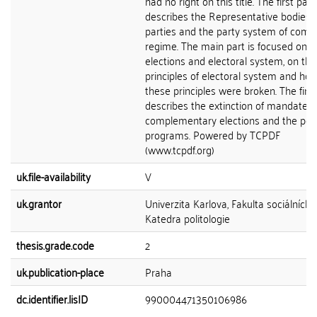
had no right on this title. The first part
describes the Representative bodies, 
parties and the party system of com
regime. The main part is focused on t
elections and electoral system, on the
principles of electoral system and ho
these principles were broken. The final
describes the extinction of mandate, 
complementary elections and the poll
programs. Powered by TCPDF
(www.tcpdf.org)
uk.file-availability
V
uk.grantor
Univerzita Karlova, Fakulta sociálních 
Katedra politologie
thesis.grade.code
2
uk.publication-place
Praha
dc.identifier.lisID
990004471350106986