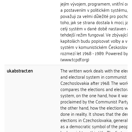
jejím vývojem, programem, vnitřní org
a postavením v politickém systému, c
považuji za velmi důležité pro pochop
toho, jak se strana dostala k moci, jak 
celý systém v dané době nastaven a j
tehdejší režim fungoval. Ve zbývajících
kapitolách budu popisovat volby a vol
systém v komunistickém Českosloven
rozmezí let 1968 - 1989. Powered by 
(www.tcpdf.org)
uk.abstract.en
The written work deals with the elect
and electoral system in communist
Czechoslovakia after 1968. The work
compares the elections and electoral
system, on the one hand, how it was
proclaimed by the Communist Party 
the other hand, how the elections we
done in reality. It shows that the dem
elections in Czechoslovakia, generall
as a democratic symbol of the people's