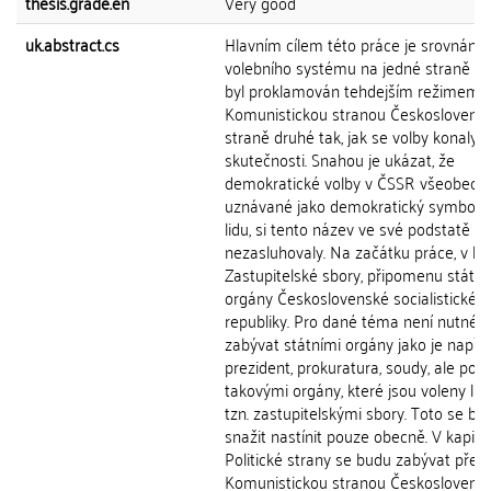
thesis.grade.en
Very good
uk.abstract.cs
Hlavním cílem této práce je srovnání 
volebního systému na jedné straně tak
byl proklamován tehdejším režimem, 
Komunistickou stranou Československ
straně druhé tak, jak se volby konaly 
skutečnosti. Snahou je ukázat, že
demokratické volby v ČSSR všeobecn
uznávané jako demokratický symbol v
lidu, si tento název ve své podstatě
nezasluhovaly. Na začátku práce, v ka
Zastupitelské sbory, připomenu státní
orgány Československé socialistické
republiky. Pro dané téma není nutné 
zabývat státními orgány jako je např.
prezident, prokuratura, soudy, ale pou
takovými orgány, které jsou voleny li
tzn. zastupitelskými sbory. Toto se bu
snažit nastínit pouze obecně. V kapito
Politické strany se budu zabývat pře
Komunistickou stranou Československ