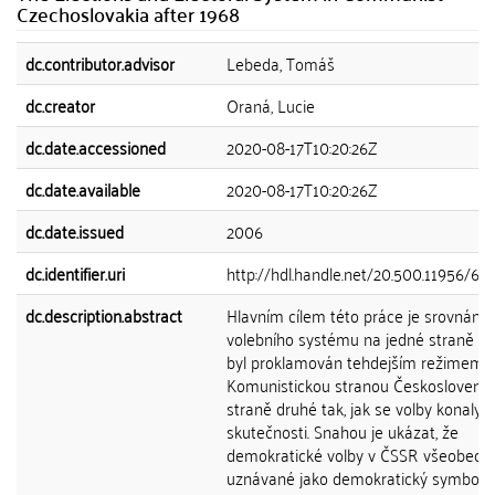
Czechoslovakia after 1968
dc.contributor.advisor
Lebeda, Tomáš
dc.creator
Oraná, Lucie
dc.date.accessioned
2020-08-17T10:20:26Z
dc.date.available
2020-08-17T10:20:26Z
dc.date.issued
2006
dc.identifier.uri
http://hdl.handle.net/20.500.11956/66
dc.description.abstract
Hlavním cílem této práce je srovnání 
volebního systému na jedné straně tak
byl proklamován tehdejším režimem, 
Komunistickou stranou Československ
straně druhé tak, jak se volby konaly 
skutečnosti. Snahou je ukázat, že
demokratické volby v ČSSR všeobecn
uznávané jako demokratický symbol v