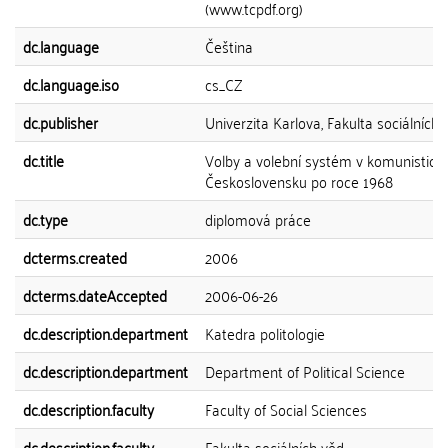
(www.tcpdf.org)
dc.language
Čeština
dc.language.iso
cs_CZ
dc.publisher
Univerzita Karlova, Fakulta sociálních 
dc.title
Volby a volební systém v komunistic
Československu po roce 1968
dc.type
diplomová práce
dcterms.created
2006
dcterms.dateAccepted
2006-06-26
dc.description.department
Katedra politologie
dc.description.department
Department of Political Science
dc.description.faculty
Faculty of Social Sciences
dc.description.faculty
Fakulta sociálních věd