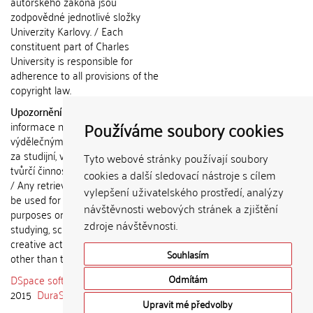
autorského zákona jsou
zodpovědné jednotlivé složky
Univerzity Karlovy. / Each
constituent part of Charles
University is responsible for
adherence to all provisions of the
copyright law.
Upozornění / Notice:
Získané
Používáme soubory cookies
informace nemohou být použity k
výdělečným účelům nebo vydávány
za studijní, vědeckou nebo jinou
Tyto webové stránky používají soubory
tvůrčí činnost jiné osoby než autora.
cookies a další sledovací nástroje s cílem
/ Any retrieved information shall not
vylepšení uživatelského prostředí, analýzy
be used for any commercial
návštěvnosti webových stránek a zjištění
purposes or claimed as results of
zdroje návštěvnosti.
studying, scientific or any other
creative activities of any person
Souhlasím
other than the author.
DSpace software
copyright © 2002-
Odmítám
2015
DuraSpace
Upravit mé předvolby