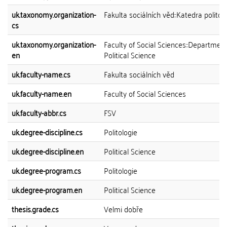
uk.taxonomy.organization-
Fakulta sociálních věd::Katedra politol
cs
uk.taxonomy.organization-
Faculty of Social Sciences::Department
en
Political Science
uk.faculty-name.cs
Fakulta sociálních věd
uk.faculty-name.en
Faculty of Social Sciences
uk.faculty-abbr.cs
FSV
uk.degree-discipline.cs
Politologie
uk.degree-discipline.en
Political Science
uk.degree-program.cs
Politologie
uk.degree-program.en
Political Science
thesis.grade.cs
Velmi dobře