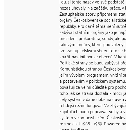
lidu, si tento název ve své podstatě
nezasluhovaly. Na začátku práce, v ka
Zastupitelské sbory, připomenu státní
orgány Československé socialistické
republiky. Pro dané téma není nutné 
zabývat státními orgány jako je např.
prezident, prokuratura, soudy, ale pou
takovými orgány, které jsou voleny li
tzn. zastupitelskými sbory. Toto se bu
snažit nastínit pouze obecně. V kapito
Politické strany se budu zabývat pře
Komunistickou stranou Československ
jejím vývojem, programem, vnitřní org
a postavením v politickém systému, c
považuji za velmi důležité pro pochop
toho, jak se strana dostala k moci, jak 
celý systém v dané době nastaven a j
tehdejší režim fungoval. Ve zbývajících
kapitolách budu popisovat volby a vol
systém v komunistickém Českosloven
rozmezí let 1968 - 1989. Powered by 
(www.tcpdf.org)