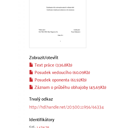
Zobrazit/
otevřít
Text práce (336.8Kb)
Posudek vedoucího (60.09Kb)
Posudek oponenta (61.92Kb)
Záznam o průběhu obhajoby (45.65Kb)
Trvalý odkaz
http://hdl.handle.net/20.500.11956/66334
Identifikátory
SIS:
143675