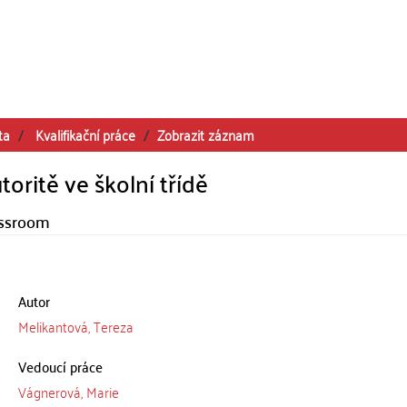
ta
Kvalifikační práce
Zobrazit záznam
oritě ve školní třídě
assroom
Autor
Melikantová, Tereza
Vedoucí práce
Vágnerová, Marie