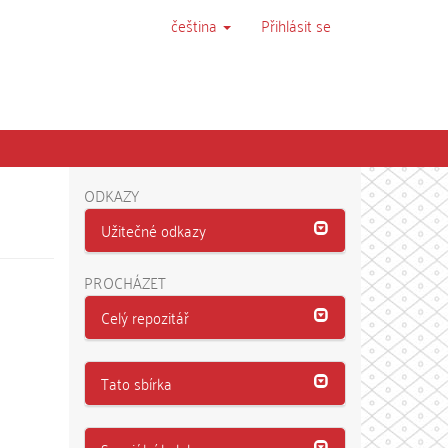
čeština
Přihlásit se
ODKAZY
Užitečné odkazy
PROCHÁZET
Celý repozitář
Tato sbírka