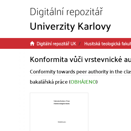
Přeskočit na obsah
Digitální repozitář UK
Husitská teologická fakul
Konformita vůči vrstevnické aut
Conformity towards peer authority in the cl
bakalářská práce (
OBHÁJENO
)