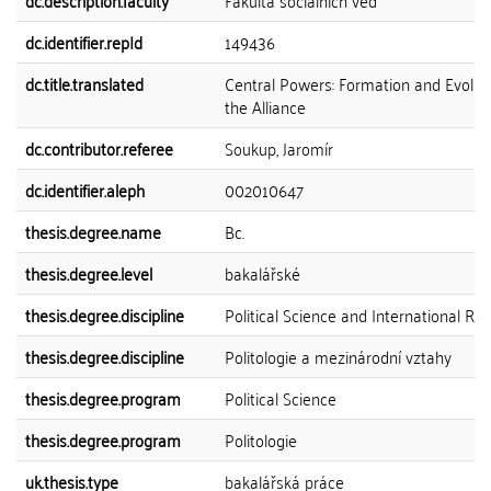
dc.description.faculty
Fakulta sociálních věd
dc.identifier.repId
149436
dc.title.translated
Central Powers: Formation and Evoluti
the Alliance
dc.contributor.referee
Soukup, Jaromír
dc.identifier.aleph
002010647
thesis.degree.name
Bc.
thesis.degree.level
bakalářské
thesis.degree.discipline
Political Science and International Rel
thesis.degree.discipline
Politologie a mezinárodní vztahy
thesis.degree.program
Political Science
thesis.degree.program
Politologie
uk.thesis.type
bakalářská práce