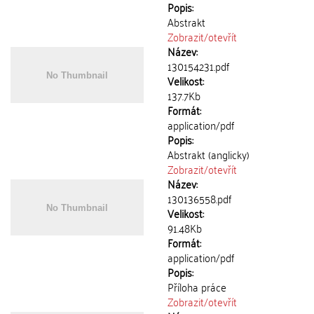
Popis:
Abstrakt
Zobrazit/
otevřít
Název:
130154231.pdf
Velikost:
137.7Kb
Formát:
application/pdf
Popis:
Abstrakt (anglicky)
Zobrazit/
otevřít
Název:
130136558.pdf
Velikost:
91.48Kb
Formát:
application/pdf
Popis:
Příloha práce
Zobrazit/
otevřít