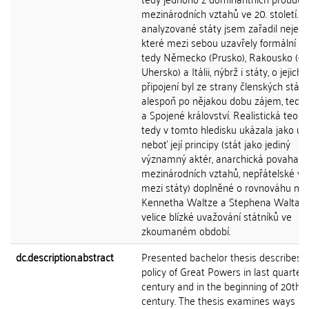
mezinárodních vztahů ve 20. století. M
analyzované státy jsem zařadil nejen s
které mezi sebou uzavřely formální al
tedy Německo (Prusko), Rakousko (-
Uhersko) a Itálii, nýbrž i státy, o jejichž
připojení byl ze strany členských států
alespoň po nějakou dobu zájem, tedy
a Spojené království. Realistická teori
tedy v tomto hledisku ukázala jako uži
neboť její principy (stát jako jediný
významný aktér, anarchická povaha
mezinárodních vztahů, nepřátelské vz
mezi státy) doplněné o rovnováhu mo
Kennetha Waltze a Stephena Walta, j
velice blízké uvažování státníků ve
zkoumaném období.
dc.description.abstract
Presented bachelor thesis describes a
policy of Great Powers in last quarter 
century and in the beginning of 20th
century. The thesis examines ways h