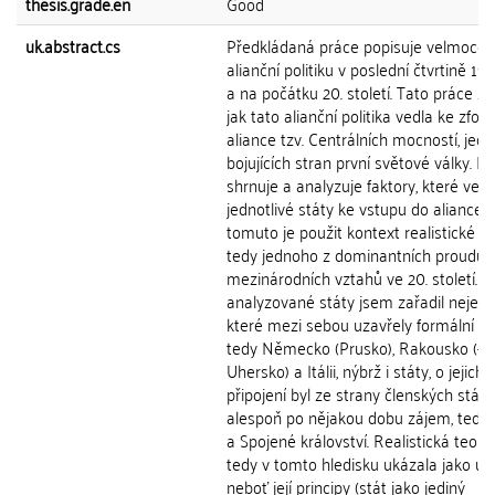
thesis.grade.en
Good
uk.abstract.cs
Předkládaná práce popisuje velmoce
alianční politiku v poslední čtvrtině 19. 
a na počátku 20. století. Tato práce z
jak tato alianční politika vedla ke zfo
aliance tzv. Centrálních mocností, jedn
bojujících stran první světové války. P
shrnuje a analyzuje faktory, které vedl
jednotlivé státy ke vstupu do aliance. 
tomuto je použit kontext realistické te
tedy jednoho z dominantních proudů 
mezinárodních vztahů ve 20. století. M
analyzované státy jsem zařadil nejen s
které mezi sebou uzavřely formální al
tedy Německo (Prusko), Rakousko (-
Uhersko) a Itálii, nýbrž i státy, o jejichž
připojení byl ze strany členských států
alespoň po nějakou dobu zájem, tedy
a Spojené království. Realistická teori
tedy v tomto hledisku ukázala jako uži
neboť její principy (stát jako jediný