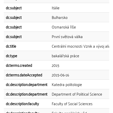
dc.subject
Itálie
dc.subject
Bulharsko
dc.subject
Osmanská říše
dc.subject
První světová válka
dc.title
Centrální mocnosti: Vznik a vývoj alia
dc.type
bakalářská práce
dcterms.created
2015
dcterms.dateAccepted
2015-06-16
dc.description.department
Katedra politologie
dc.description.department
Department of Political Science
dc.description.faculty
Faculty of Social Sciences