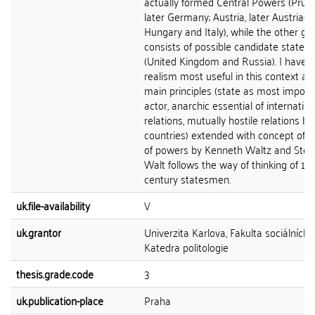
actually formed Central Powers (Pruss
later Germany; Austria, later Austria-
Hungary and Italy), while the other gr
consists of possible candidate states
(United Kingdom and Russia). I have 
realism most useful in this context as 
main principles (state as most import
actor, anarchic essential of internation
relations, mutually hostile relations 
countries) extended with concept of 
of powers by Kenneth Waltz and Ste
Walt follows the way of thinking of 19
century statesmen.
uk.file-availability
V
uk.grantor
Univerzita Karlova, Fakulta sociálních 
Katedra politologie
thesis.grade.code
3
uk.publication-place
Praha