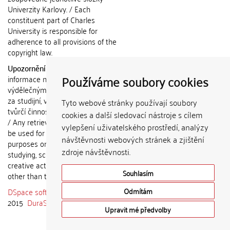
Univerzity Karlovy. / Each
constituent part of Charles
University is responsible for
adherence to all provisions of the
copyright law.
Upozornění / Notice:
Získané
Používáme soubory cookies
informace nemohou být použity k
výdělečným účelům nebo vydávány
za studijní, vědeckou nebo jinou
Tyto webové stránky používají soubory
tvůrčí činnost jiné osoby než autora.
cookies a další sledovací nástroje s cílem
/ Any retrieved information shall not
vylepšení uživatelského prostředí, analýzy
be used for any commercial
návštěvnosti webových stránek a zjištění
purposes or claimed as results of
zdroje návštěvnosti.
studying, scientific or any other
creative activities of any person
Souhlasím
other than the author.
DSpace software
copyright © 2002-
Odmítám
2015
DuraSpace
Upravit mé předvolby