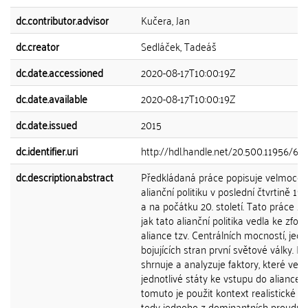
dc.contributor.advisor
Kučera, Jan
dc.creator
Sedláček, Tadeáš
dc.date.accessioned
2020-08-17T10:00:19Z
dc.date.available
2020-08-17T10:00:19Z
dc.date.issued
2015
dc.identifier.uri
http://hdl.handle.net/20.500.11956/66
dc.description.abstract
Předkládaná práce popisuje velmoce
alianční politiku v poslední čtvrtině 19. 
a na počátku 20. století. Tato práce z
jak tato alianční politika vedla ke zfo
aliance tzv. Centrálních mocností, jedn
bojujících stran první světové války. P
shrnuje a analyzuje faktory, které vedl
jednotlivé státy ke vstupu do aliance. 
tomuto je použit kontext realistické te
tedy jednoho z dominantních proudů 