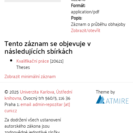
Formát:
application/pdf
Popis:
Záznam o průběhu obhajoby
Zobrazit/
otevřít
Tento záznam se objevuje v
následujících sbírkách
Kvalifikační práce
[20621]
Theses
Zobrazit minimální záznam
© 2025
Univerzita Karlova
,
Ústřední
Theme by
knihovna
, Ovocný trh 560/5, 116 36
Praha 1;
email: admin-repozitar [at]
cuni.cz
Za dodržení všech ustanovení
autorského zákona jsou
zodpovědné jednotlivé složky