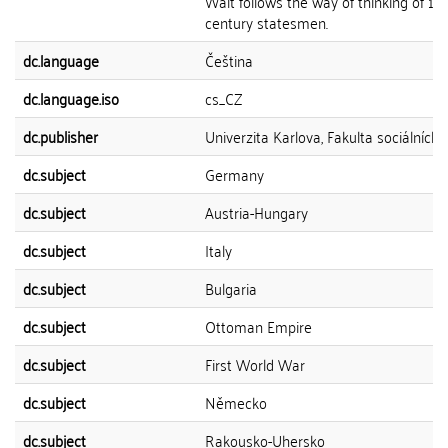
Walt follows the way of thinking of 19
century statesmen.
dc.language
Čeština
dc.language.iso
cs_CZ
dc.publisher
Univerzita Karlova, Fakulta sociálních 
dc.subject
Germany
dc.subject
Austria-Hungary
dc.subject
Italy
dc.subject
Bulgaria
dc.subject
Ottoman Empire
dc.subject
First World War
dc.subject
Německo
dc.subject
Rakousko-Uhersko