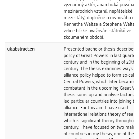
významný aktér, anarchická povaha
mezinárodních vztahů, nepřátelské vz
mezi státy) doplněné o rovnováhu mo
Kennetha Waltze a Stephena Walta, j
velice blízké uvažování státníků ve
zkoumaném období.
uk.abstract.en
Presented bachelor thesis describes a
policy of Great Powers in last quarter 
century and in the beginning of 20th
century. The thesis examines ways h
alliance policy helped to form so-calle
Central Powers, which later became o
combatant in the upcoming Great Wa
thesis sums up and analyse factors w
led particular countries into joining th
alliance. For this aim I have used
international relations theory of realis
which is significant theory throughout
century. I have focused on two main 
of countries in my thesis, one of them