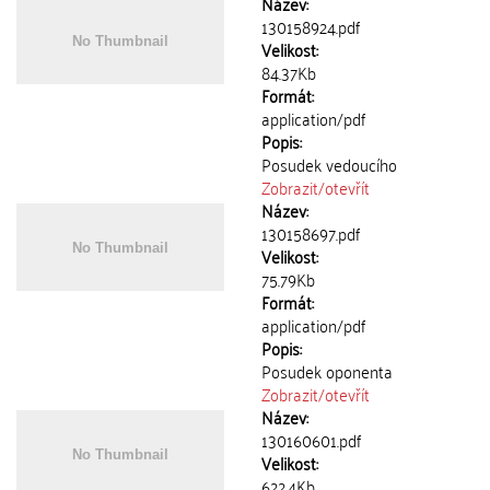
Název:
130158924.pdf
Velikost:
84.37Kb
Formát:
application/pdf
Popis:
Posudek vedoucího
Zobrazit/
otevřít
Název:
130158697.pdf
Velikost:
75.79Kb
Formát:
application/pdf
Popis:
Posudek oponenta
Zobrazit/
otevřít
Název:
130160601.pdf
Velikost:
622.4Kb