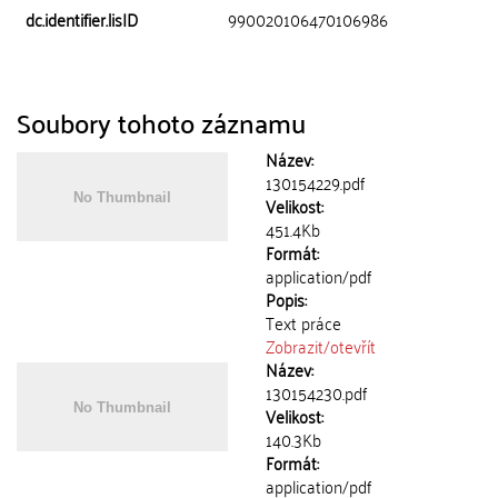
dc.identifier.lisID
990020106470106986
Soubory tohoto záznamu
Název:
130154229.pdf
Velikost:
451.4Kb
Formát:
application/pdf
Popis:
Text práce
Zobrazit/
otevřít
Název:
130154230.pdf
Velikost:
140.3Kb
Formát:
application/pdf