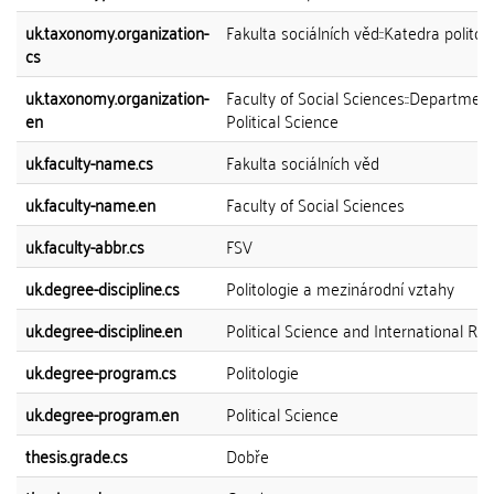
uk.taxonomy.organization-
Fakulta sociálních věd::Katedra politol
cs
uk.taxonomy.organization-
Faculty of Social Sciences::Department
en
Political Science
uk.faculty-name.cs
Fakulta sociálních věd
uk.faculty-name.en
Faculty of Social Sciences
uk.faculty-abbr.cs
FSV
uk.degree-discipline.cs
Politologie a mezinárodní vztahy
uk.degree-discipline.en
Political Science and International Rel
uk.degree-program.cs
Politologie
uk.degree-program.en
Political Science
thesis.grade.cs
Dobře