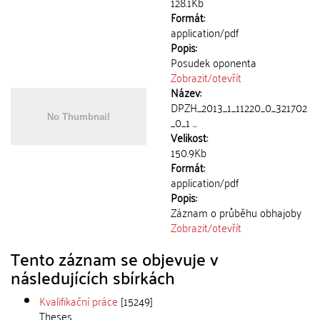
128.1Kb
Formát:
application/pdf
Popis:
Posudek oponenta
Zobrazit/
otevřít
Název:
DPZH_2013_1_11220_0_321702
_0_1 ...
Velikost:
150.9Kb
Formát:
application/pdf
Popis:
Záznam o průběhu obhajoby
Zobrazit/
otevřít
Tento záznam se objevuje v
následujících sbírkách
Kvalifikační práce
[15249]
Theses