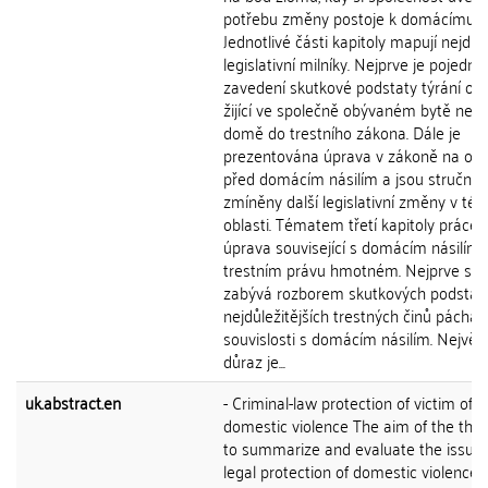
potřebu změny postoje k domácímu nás
Jednotlivé části kapitoly mapují nejdůle
legislativní milníky. Nejprve je pojedn
zavedení skutkové podstaty týrání os
žijící ve společně obývaném bytě neb
domě do trestního zákona. Dále je
prezentována úprava v zákoně na oc
před domácím násilím a jsou stručně
zmíněny další legislativní změny v tét
oblasti. Tématem třetí kapitoly práce j
úprava související s domácím násilím 
trestním právu hmotném. Nejprve se 
zabývá rozborem skutkových podstat
nejdůležitějších trestných činů pácha
souvislosti s domácím násilím. Největš
důraz je...
uk.abstract.en
- Criminal-law protection of victim of
domestic violence The aim of the thesi
to summarize and evaluate the issue 
legal protection of domestic violence 