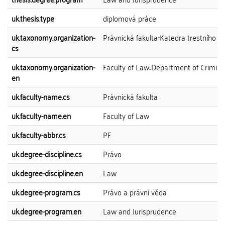
uk.thesis.type
diplomová práce
uk.taxonomy.organization-
Právnická fakulta::Katedra trestního p
cs
uk.taxonomy.organization-
Faculty of Law::Department of Crimin
en
uk.faculty-name.cs
Právnická fakulta
uk.faculty-name.en
Faculty of Law
uk.faculty-abbr.cs
PF
uk.degree-discipline.cs
Právo
uk.degree-discipline.en
Law
uk.degree-program.cs
Právo a právní věda
uk.degree-program.en
Law and Jurisprudence