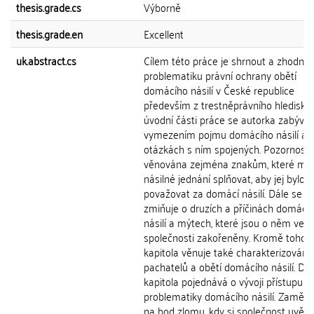
thesis.grade.cs
Výborně
thesis.grade.en
Excellent
uk.abstract.cs
Cílem této práce je shrnout a zhodnot
problematiku právní ochrany obětí
domácího násilí v České republice
především z trestněprávního hlediska.
úvodní části práce se autorka zabývá
vymezením pojmu domácího násilí a
otázkách s ním spojených. Pozornost 
věnována zejména znakům, které mus
násilné jednání splňovat, aby jej bylo
považovat za domácí násilí. Dále se p
zmiňuje o druzích a příčinách domácí
násilí a mýtech, které jsou o něm ve
společnosti zakořeněny. Kromě toho 
kapitola věnuje také charakterizování
pachatelů a obětí domácího násilí. Dr
kapitola pojednává o vývoji přístupu k
problematiky domácího násilí. Zaměřu
na bod zlomu, kdy si společnost uvěd