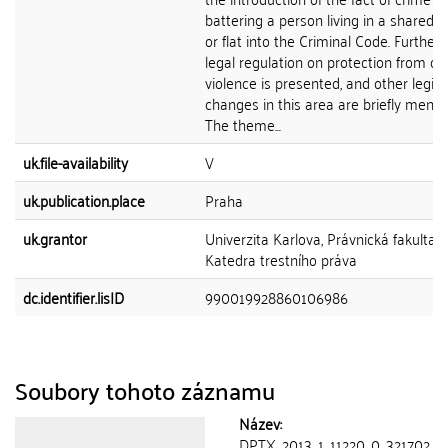
battering a person living in a shared 
or flat into the Criminal Code. Further 
legal regulation on protection from d
violence is presented, and other legisl
changes in this area are briefly menti
The theme...
uk.file-availability
V
uk.publication.place
Praha
uk.grantor
Univerzita Karlova, Právnická fakulta,
Katedra trestního práva
dc.identifier.lisID
990019928860106986
Soubory tohoto záznamu
Název:
DPTX_2013_1_11220_0_321702