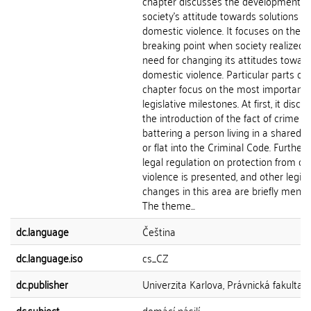
chapter discusses the development of
society's attitude towards solutions of
domestic violence. It focuses on the
breaking point when society realized 
need for changing its attitudes towar
domestic violence. Particular parts of 
chapter focus on the most important
legislative milestones. At first, it discu
the introduction of the fact of crime of
battering a person living in a shared 
or flat into the Criminal Code. Further 
legal regulation on protection from d
violence is presented, and other legisl
changes in this area are briefly menti
The theme...
dc.language
Čeština
dc.language.iso
cs_CZ
dc.publisher
Univerzita Karlova, Právnická fakulta
dc.subject
domácí násilí