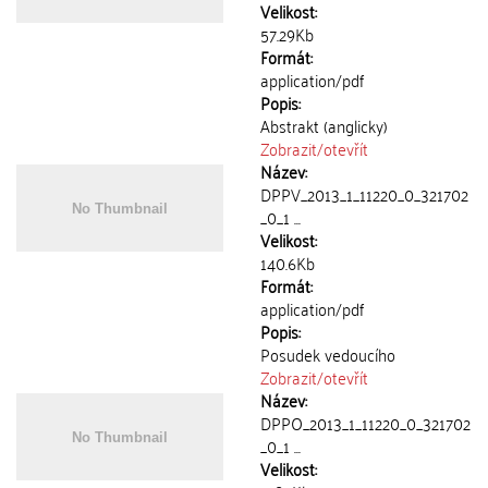
Velikost:
57.29Kb
Formát:
application/pdf
Popis:
Abstrakt (anglicky)
Zobrazit/
otevřít
Název:
DPPV_2013_1_11220_0_321702
_0_1 ...
Velikost:
140.6Kb
Formát:
application/pdf
Popis:
Posudek vedoucího
Zobrazit/
otevřít
Název:
DPPO_2013_1_11220_0_321702
_0_1 ...
Velikost: