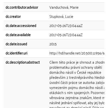
dc.contributor.advisor
Vanduchová, Marie
dc.creator
Stupková, Lucie
dc.date.accessioned
2017-05-26T23:04:44Z
dc.date.available
2017-05-26T23:04:44Z
dc.date.issued
2015
dc.identifier.uri
http://hdl.handle.net/20.500.11956/66
dc.description.abstract
Cílem této práce je shrnout a zhodnot
problematiku právní ochrany obětí
domácího násilí v České republice
především z trestněprávního hlediska.
úvodní části práce se autorka zabývá
vymezením pojmu domácího násilí a
otázkách s ním spojených. Pozornost 
věnována zejména znakům, které mus
násilné jednání splňovat, aby jej bylo
považovat za domácí násilí. Dále se p