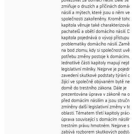
zmiňuje o druzích a příčinách domácí
násilí a mýtech, které jsou o něm ve
společnosti zakořeněny. Kromě toho 
kapitola věnuje také charakterizování
pachatelů a obětí domácího násilí. Dr
kapitola pojednává o vývoji přístupu k
problematiky domácího násilí. Zaměřu
na bod zlomu, kdy si společnost uvěd
potřebu změny postoje k domácímu nás
Jednotlivé části kapitoly mapují nejdůle
legislativní milníky. Nejprve je pojedn
zavedení skutkové podstaty týrání os
žijící ve společně obývaném bytě neb
domě do trestního zákona. Dále je
prezentována úprava v zákoně na oc
před domácím násilím a jsou stručně
zmíněny další legislativní změny v tét
oblasti. Tématem třetí kapitoly práce j
úprava související s domácím násilím 
trestním právu hmotném. Nejprve se 
zabývá rozborem skutkových podstat