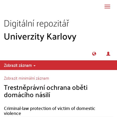
Přeskočit na obsah
Přepn
navig
Zobrazit záznam
Zobrazit minimální záznam
Trestněprávní ochrana oběti
domácího násilí
Criminal-law protection of victim of domestic
violence