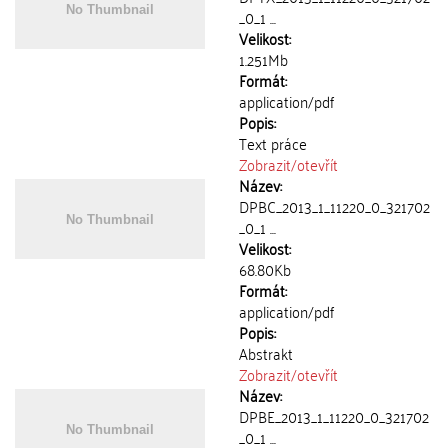
_0_1 ...
Velikost:
1.251Mb
Formát:
application/pdf
Popis:
Text práce
Zobrazit/
otevřít
Název:
DPBC_2013_1_11220_0_321702
_0_1 ...
Velikost:
68.80Kb
Formát:
application/pdf
Popis:
Abstrakt
Zobrazit/
otevřít
Název:
DPBE_2013_1_11220_0_321702
_0_1 ...