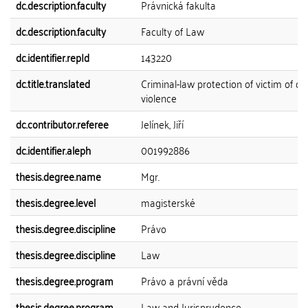
dc.description.faculty
Právnická fakulta
dc.description.faculty
Faculty of Law
dc.identifier.repId
143220
dc.title.translated
Criminal-law protection of victim of d
violence
dc.contributor.referee
Jelínek, Jiří
dc.identifier.aleph
001992886
thesis.degree.name
Mgr.
thesis.degree.level
magisterské
thesis.degree.discipline
Právo
thesis.degree.discipline
Law
thesis.degree.program
Právo a právní věda
thesis.degree.program
Law and Jurisprudence