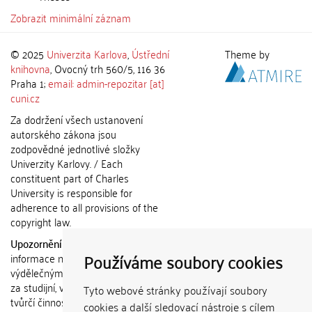
Zobrazit minimální záznam
© 2025
Univerzita Karlova
,
Ústřední
Theme by
knihovna
, Ovocný trh 560/5, 116 36
Praha 1;
email: admin-repozitar [at]
cuni.cz
Za dodržení všech ustanovení
autorského zákona jsou
zodpovědné jednotlivé složky
Univerzity Karlovy. / Each
constituent part of Charles
University is responsible for
adherence to all provisions of the
copyright law.
Upozornění / Notice:
Získané
Používáme soubory cookies
informace nemohou být použity k
výdělečným účelům nebo vydávány
za studijní, vědeckou nebo jinou
Tyto webové stránky používají soubory
tvůrčí činnost jiné osoby než autora.
cookies a další sledovací nástroje s cílem