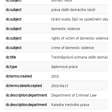
dc.subject
práva oběti domácího násilí
dc.subject
týrání osoby žijící ve společném obydlí
dc.subject
domestic violence
dc.subject
rights of victim of domestic violence
dc.subject
crime of domestic violence
dc.title
Trestněprávní ochrana oběti domácího
dc.type
diplomová práce
dcterms.created
2015
dcterms.dateAccepted
2015-04-17
dc.description.department
Department of Criminal Law
dc.description.department
Katedra trestního práva