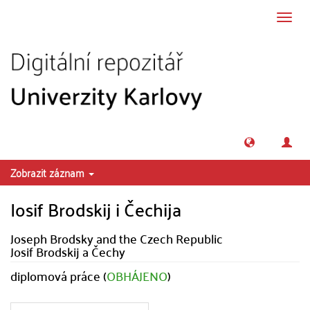
Přeskočit na obsah
Přepn
navig
Zobrazit záznam
Iosif Brodskij i Čechija
Joseph Brodsky and the Czech Republic
Josif Brodskij a Čechy
diplomová práce (
OBHÁJENO
)