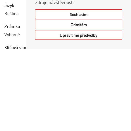
zdroje návštěvnosti.
Jazyk
Ruština
Souhlasím
Odmítám
Známka
Výborně
Upravit mé předvolby
Klíčová slova (česky)
Иосиф Бродский, Вацлав Данек, чешские переводчики,
Světová literatura, русская поэзия XX века, русские поэты-
эмигранты
Klíčová slova (anglicky)
Joseph Brodsky, Václav Daněk, Czech translators, Světová
literatura, Russian poetry of the 20th century, Russian emigrant
poets
Abstrakt (česky)
Abstrakt (anglicky)