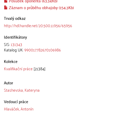
Posudek oponenta (63.34Kb)
Záznam o průběhu obhajoby (154.3Kb)
Trvalý odkaz
http://hdl.handle.net/20.500.11956/65956
Identifikátory
SIS:
131343
Katalog UK:
990017782670106986
Kolekce
Kvalifikační práce
[21384]
Autor
Stashevska, Kateryna
Vedoucí práce
Hlaváček, Antonín