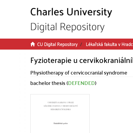
Skip to main content
CU Digital Repository
Lékařská fakulta v Hradc
Fyzioterapie u cervikokraniál
Physiotherapy of cervicocranial syndrome
bachelor thesis (
DEFENDED
)