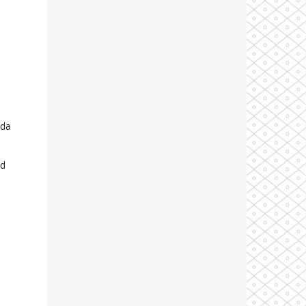
oda
od