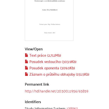
View/
Open
Text práce (2.712Mb)
Posudek vedoucího (303.9Kb)
Posudek oponenta (309.0Kb)
Záznam o průběhu obhajoby (151.5Kb)
Permanent link
http://hdl.handle.net/20.500.11956/65859
Identifiers
Study Information System:
138957