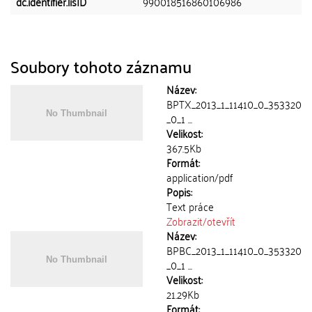
dc.identifier.lisID
990018516860106986
Soubory tohoto záznamu
Název:
BPTX_2013_1_11410_0_353320
_0_1 ...
Velikost:
367.5Kb
Formát:
application/pdf
Popis:
Text práce
Zobrazit/
otevřít
Název:
BPBC_2013_1_11410_0_353320
_0_1 ...
Velikost:
21.29Kb
Formát: