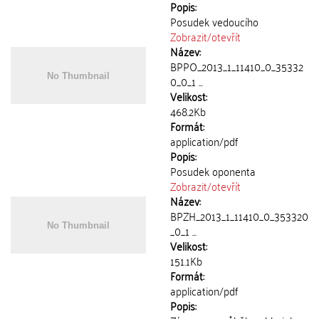
Popis:
Posudek vedoucího
Zobrazit/
otevřít
Název:
BPPO_2013_1_11410_0_35332
0_0_1 ...
Velikost:
468.2Kb
Formát:
application/pdf
Popis:
Posudek oponenta
Zobrazit/
otevřít
Název:
BPZH_2013_1_11410_0_353320
_0_1 ...
Velikost:
151.1Kb
Formát:
application/pdf
Popis: