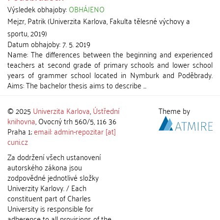
Výsledek obhajoby:
OBHÁJENO
Mejzr, Patrik
(
Univerzita Karlova, Fakulta tělesné výchovy a
sportu
,
2019
)
Datum obhajoby:
7. 5. 2019
Name: The differences between the beginning and experienced
teachers at second grade of primary schools and lower school
years of grammer school located in Nymburk and Poděbrady.
Aims: The bachelor thesis aims to describe ...
© 2025
Univerzita Karlova
,
Ústřední
Theme by
knihovna
, Ovocný trh 560/5, 116 36
Praha 1;
email: admin-repozitar [at]
cuni.cz
Za dodržení všech ustanovení
autorského zákona jsou
zodpovědné jednotlivé složky
Univerzity Karlovy. / Each
constituent part of Charles
University is responsible for
adherence to all provisions of the