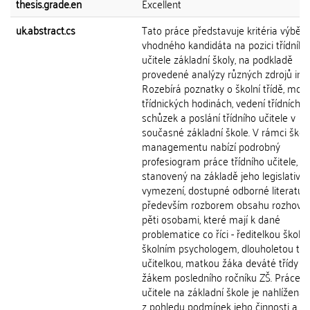
thesis.grade.en
Excellent
uk.abstract.cs
Tato práce představuje kritéria výběru
vhodného kandidáta na pozici třídního
učitele základní školy, na podkladě
provedené analýzy různých zdrojů info
Rozebírá poznatky o školní třídě, mož
třídnických hodinách, vedení třídních
schůzek a poslání třídního učitele v
současné základní škole. V rámci ško
managementu nabízí podrobný
profesiogram práce třídního učitele,
stanovený na základě jeho legislativn
vymezení, dostupné odborné literatur
především rozborem obsahu rozhovor
pěti osobami, které mají k dané
problematice co říci - ředitelkou školy,
školním psychologem, dlouholetou tříd
učitelkou, matkou žáka deváté třídy a
žákem posledního ročníku ZŠ. Práce tř
učitele na základní škole je nahlížena
z pohledu podmínek jeho činnosti a ta