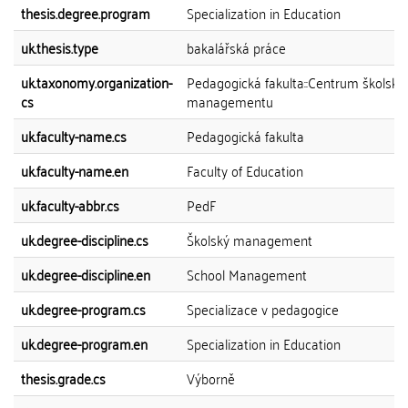
thesis.degree.program
Specialization in Education
uk.thesis.type
bakalářská práce
uk.taxonomy.organization-
Pedagogická fakulta::Centrum školské
cs
managementu
uk.faculty-name.cs
Pedagogická fakulta
uk.faculty-name.en
Faculty of Education
uk.faculty-abbr.cs
PedF
uk.degree-discipline.cs
Školský management
uk.degree-discipline.en
School Management
uk.degree-program.cs
Specializace v pedagogice
uk.degree-program.en
Specialization in Education
thesis.grade.cs
Výborně