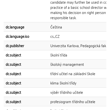
candidate may further be used in c
practice of a basic school director wit
making his decision on right person for
responsible task.
dc.language
Čeština
dc.language.iso
cs_CZ
dc.publisher
Univerzita Karlova, Pedagogická fakul
dc.subject
školní třída
dc.subject
školský management
dc.subject
třídní učitel na základní škole
dc.subject
klima školní třídy
dc.subject
výběr třídního učitele
dc.subject
profesiogram třídního učitele