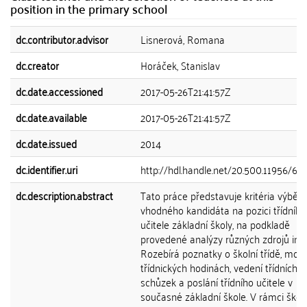
position in the primary school
dc.contributor.advisor
Lisnerová, Romana
dc.creator
Horáček, Stanislav
dc.date.accessioned
2017-05-26T21:41:57Z
dc.date.available
2017-05-26T21:41:57Z
dc.date.issued
2014
dc.identifier.uri
http://hdl.handle.net/20.500.11956/65
dc.description.abstract
Tato práce představuje kritéria výběru
vhodného kandidáta na pozici třídního
učitele základní školy, na podkladě
provedené analýzy různých zdrojů info
Rozebírá poznatky o školní třídě, mož
třídnických hodinách, vedení třídních
schůzek a poslání třídního učitele v
současné základní škole. V rámci ško