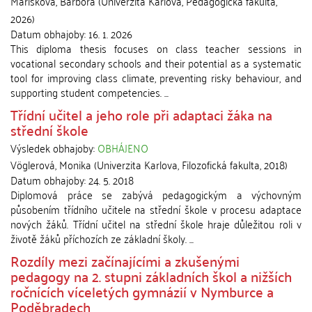
Marišková, Barbora
(
Univerzita Karlova, Pedagogická fakulta
,
2026
)
Datum obhajoby:
16. 1. 2026
This diploma thesis focuses on class teacher sessions in
vocational secondary schools and their potential as a systematic
tool for improving class climate, preventing risky behaviour, and
supporting student competencies. ...
Třídní učitel a jeho role při adaptaci žáka na
střední škole
Výsledek obhajoby:
OBHÁJENO
Vöglerová, Monika
(
Univerzita Karlova, Filozofická fakulta
,
2018
)
Datum obhajoby:
24. 5. 2018
Diplomová práce se zabývá pedagogickým a výchovným
působením třídního učitele na střední škole v procesu adaptace
nových žáků. Třídní učitel na střední škole hraje důležitou roli v
životě žáků příchozích ze základní školy. ...
Rozdíly mezi začínajícími a zkušenými
pedagogy na 2. stupni základních škol a nižších
ročnících víceletých gymnázií v Nymburce a
Poděbradech