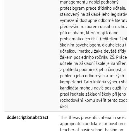
managementu nabízí podrobný
profesiogram práce třídního učitele,
stanovený na základě jeho legislativn
vymezení, dostupné odborné literatur
především rozborem obsahu rozhovor
pěti osobami, které mají k dané
problematice co říci - ředitelkou školy,
školním psychologem, dlouholetou tříd
učitelkou, matkou žáka deváté třídy a
žákem posledního ročníku ZŠ. Práce tř
učitele na základní škole je nahlížena
z pohledu podmínek jeho činnosti a ta
pohledu jeho odborných a lidských
kompetencí. Tato kritéria výběru vho
kandidáta mohou navíc posloužit i v 
praxi ředitele základní školy při jeho
rozhodování, komu svěřit tento zodp
úkol.
dc.description.abstract
This thesis presents criteria in selecti
appropriate candidate for position of a
teacher at basic school, basing on