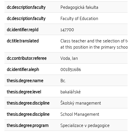
dc.description.faculty
Pedagogická fakulta
dc.description.faculty
Faculty of Education
dc.identifier.repId
147700
dc.title.translated
Class teacher and the selection of te
at this position in the primary school
dc.contributor.referee
Voda, Jan
dc.identifier.aleph
001851686
thesis.degree.name
Bc.
thesis.degree.level
bakalářské
thesis.degree.discipline
Školský management
thesis.degree.discipline
School Management
thesis.degree.program
Specializace v pedagogice