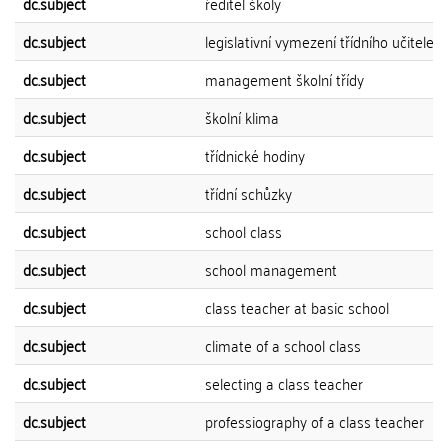
dc.subject
ředitel školy
dc.subject
legislativní vymezení třídního učitele
dc.subject
management školní třídy
dc.subject
školní klima
dc.subject
třídnické hodiny
dc.subject
třídní schůzky
dc.subject
school class
dc.subject
school management
dc.subject
class teacher at basic school
dc.subject
climate of a school class
dc.subject
selecting a class teacher
dc.subject
professiography of a class teacher