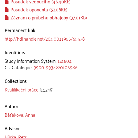
Posudek vedoucího (46.40Kb)
Posudek oponenta (52.08Kb)
Záznam o průběhu obhajoby (37.01Kb)
Permanent link
http://hdl.handle.net/20.500.11956/65578
Identifiers
Study Information System:
141604
CU Catalogue:
990019934220106986
Collections
Kvalifikační práce
[15249]
Author
Běťáková, Anna
Advisor
Hůrka, Petr