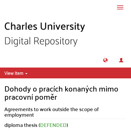
Skip to main content
Toggl
navig
View Item
Dohody o pracích konaných mimo
pracovní poměr
Agreements to work outside the scope of
employment
diploma thesis (
DEFENDED
)