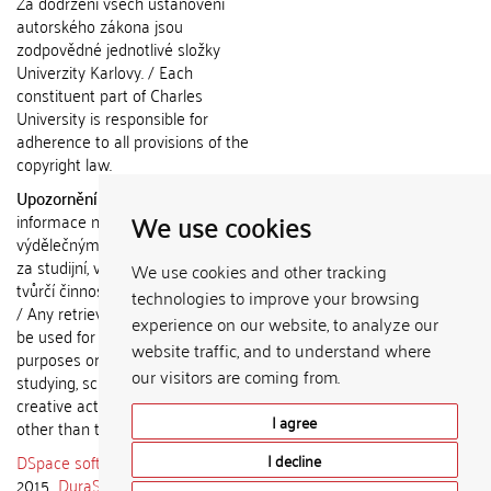
Za dodržení všech ustanovení
autorského zákona jsou
zodpovědné jednotlivé složky
Univerzity Karlovy. / Each
constituent part of Charles
University is responsible for
adherence to all provisions of the
copyright law.
Upozornění / Notice:
Získané
We use cookies
informace nemohou být použity k
výdělečným účelům nebo vydávány
za studijní, vědeckou nebo jinou
We use cookies and other tracking
tvůrčí činnost jiné osoby než autora.
technologies to improve your browsing
/ Any retrieved information shall not
experience on our website, to analyze our
be used for any commercial
website traffic, and to understand where
purposes or claimed as results of
our visitors are coming from.
studying, scientific or any other
creative activities of any person
I agree
other than the author.
DSpace software
copyright © 2002-
I decline
2015
DuraSpace