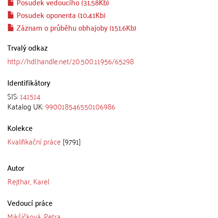
Posudek vedoucího (31.58Kb)
Posudek oponenta (10.41Kb)
Záznam o průběhu obhajoby (151.6Kb)
Trvalý odkaz
http://hdl.handle.net/20.500.11956/65298
Identifikátory
SIS:
141514
Katalog UK:
990018546550106986
Kolekce
Kvalifikační práce
[9791]
Autor
Rejthar, Karel
Vedoucí práce
Mikšíčková, Petra