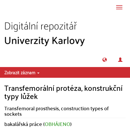
Přeskočit na obsah
Přepn
navig
Zobrazit záznam
Transfemorální protéza, konstrukční
typy lůžek
Transfemoral prosthesis, construction types of
sockets
bakalářská práce (
OBHÁJENO
)