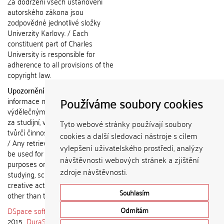
Za dodržení všech ustanovení
autorského zákona jsou
zodpovědné jednotlivé složky
Univerzity Karlovy. / Each
constituent part of Charles
University is responsible for
adherence to all provisions of the
copyright law.
Upozornění / Notice:
Získané
Používáme soubory cookies
informace nemohou být použity k
výdělečným účelům nebo vydávány
za studijní, vědeckou nebo jinou
Tyto webové stránky používají soubory
tvůrčí činnost jiné osoby než autora.
cookies a další sledovací nástroje s cílem
/ Any retrieved information shall not
vylepšení uživatelského prostředí, analýzy
be used for any commercial
návštěvnosti webových stránek a zjištění
purposes or claimed as results of
zdroje návštěvnosti.
studying, scientific or any other
creative activities of any person
Souhlasím
other than the author.
DSpace software
copyright © 2002-
Odmítám
2015
DuraSpace